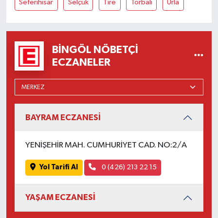
Seferihisar
Selçuk
Tire
Torbalı
Urla
BINGÖL NÖBETÇI
ECZANELER
BAYRAM ECZANESİ
YENİŞEHİR MAH. CUMHURİYET CAD. NO:2/A
Yol Tarifi Al
0 (426) 213 22 15
YAŞAM ECZANESİ