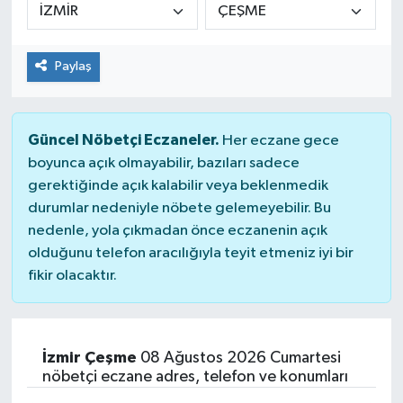
KİĞI
Paylaş
MERKEZ
RESMİ İLANLAR
Güncel Nöbetçi Eczaneler.
Her eczane gece
boyunca açık olmayabilir, bazıları sadece
SAĞLIK
gerektiğinde açık kalabilir veya beklenmedik
durumlar nedeniyle nöbete gelemeyebilir. Bu
SİYASET
nedenle, yola çıkmadan önce eczanenin açık
olduğunu telefon aracılığıyla teyit etmeniz iyi bir
SOLHAN
fikir olacaktır.
SPOR
YAYLADERE
İzmir Çeşme
08 Ağustos 2026 Cumartesi
nöbetçi eczane adres, telefon ve konumları
YEDİSU