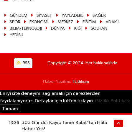
GÜNDEM
SİYASET
YAYLADERE
SAĞLIK
SPOR
EKONOMİ
MERKEZ
EĞİTİM
ADAKLI
BİLİM-TEKNOLOJİ
DÜNYA
KİĞI
SOLHAN
YEDİSU
RSS
Copyright © 2024. Her hakkı saklıdır.
Haber Yazılımı:
TE Bilişim
En iyi site deneyimi sağlamak için çerezlerden
faydalanıyoruz. Detaylar için lütfen tıklayın.
Gizlilik Politikası
Tamam
303 Gündür Kayıp Taner Balat'tan Hâlâ
13:36
Haber Yok!