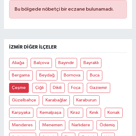
Bu bölgede nöbetçi bir eczane bulunamadı.
İZMIR DIĞER İLÇELER
Aliağa
Balçova
Bayındır
Bayraklı
Bergama
Beydağ
Bornova
Buca
Çeşme
Çiğli
Dikili
Foça
Gaziemir
Güzelbahçe
Karabağlar
Karaburun
Karşıyaka
Kemalpaşa
Kiraz
Kınık
Konak
Menderes
Menemen
Narlıdere
Ödemiş