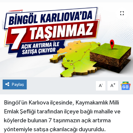
KİĞI
MERKEZ
RESMİ İLANLAR
SAĞLIK
SİYASET
Paylaş
-
+
A
A
SOLHAN
SPOR
Bingöl’ün Karlıova ilçesinde, Kaymakamlık Milli
Emlak Şefliği tarafından ilçeye bağlı mahalle ve
YAYLADERE
köylerde bulunan 7 taşınmazın açık artırma
yöntemiyle satışa çıkarılacağı duyuruldu.
YEDİSU