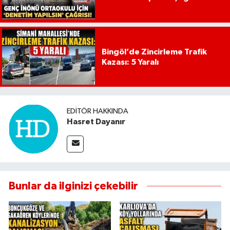
Bingöl’de Zincirleme Trafik
Kazası: 5 Yaralı
EDITÖR HAKKINDA
Hasret Dayanır
Bunlar da ilginizi çekebilir