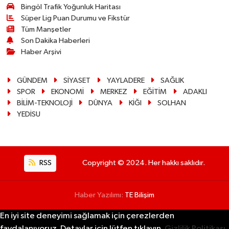
Bingöl Trafik Yoğunluk Haritası
Süper Lig Puan Durumu ve Fikstür
Tüm Manşetler
Son Dakika Haberleri
Haber Arşivi
GÜNDEM
SİYASET
YAYLADERE
SAĞLIK
SPOR
EKONOMİ
MERKEZ
EĞİTİM
ADAKLI
BİLİM-TEKNOLOJİ
DÜNYA
KİĞI
SOLHAN
YEDİSU
RSS
Copyright © 2024. Her hakkı saklıdır.
Haber Yazılımı:
TE Bilişim
En iyi site deneyimi sağlamak için çerezlerden
faydalanıyoruz. Detaylar için lütfen tıklayın.
Gizlilik Politikası