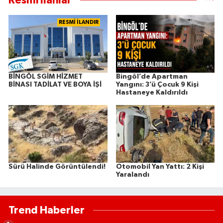
Resmi İlanlar
RESMİ İLANDIR
BİNGÖL SGİM HİZMET
Bingöl’de Apartman
BİNASI TADİLAT VE BOYA İŞİ
Yangını: 3’ü Çocuk 9 Kişi
Hastaneye Kaldırıldı
Sürü Halinde Görüntülendi!
Otomobil Yan Yattı: 2 Kişi
Yaralandı
Trend Haberler