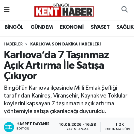
ADAKLI
Bingöl Nöbetçi Eczaneler
BİNGÖL
GÜNDEM
EKONOMİ
SİYASET
SAĞLIK
BİLİM-TEKNOLOJİ
Bingöl Hava Durumu
HABERLER
KARLIOVA SON DAKIKA HABERLERI
Karlıova’da 7 Taşınmaz
DÜNYA
Bingöl Namaz Vakitleri
Açık Artırma İle Satışa
EĞİTİM
Bingöl Trafik Yoğunluk Haritası
Çıkıyor
EKONOMİ
Süper Lig Puan Durumu ve Fikstür
Bingöl’ün Karlıova ilçesinde Milli Emlak Şefliği
tarafından Kanireş, Viranşehir, Kaynak ve Toklular
GENÇ
Tüm Manşetler
köylerini kapsayan 7 taşınmazın açık artırma
yöntemiyle satışa çıkarılacağı duyuruldu.
GÜNDEM
Son Dakika Haberleri
HASRET DAYANIR
10.06.2026 - 16:58
1 DK
KARLIOVA
Haber Arşivi
EDITÖR
YAYINLANMA
OKUNMA SÜRES