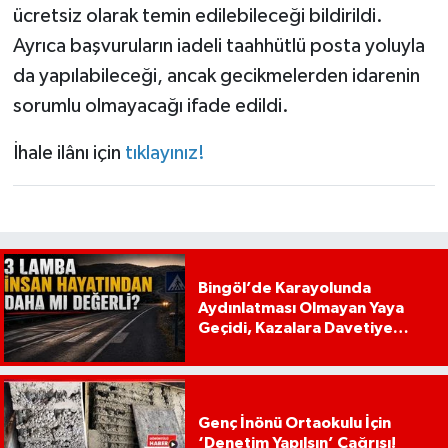
ücretsiz olarak temin edilebileceği bildirildi.
Ayrıca başvuruların iadeli taahhütlü posta yoluyla
da yapılabileceği, ancak gecikmelerden idarenin
sorumlu olmayacağı ifade edildi.
İhale ilânı için
tıklayınız
!
Bingöl’de Karayolunda
Aydınlatması Olmayan Yaya
Geçidi, Kazalara Davetiye
Çıkarıyor!
Genç İnönü Ortaokulu İçin
‘Denetim Yapılsın’ Çağrısı!