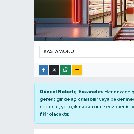
KİĞI
MERKEZ
RESMİ İLANLAR
SAĞLIK
SİYASET
SOLHAN
Güncel Nöbetçi Eczaneler.
Her eczane ge
gerektiğinde açık kalabilir veya beklenme
SPOR
nedenle, yola çıkmadan önce eczanenin açık
fikir olacaktır.
YAYLADERE
YEDİSU