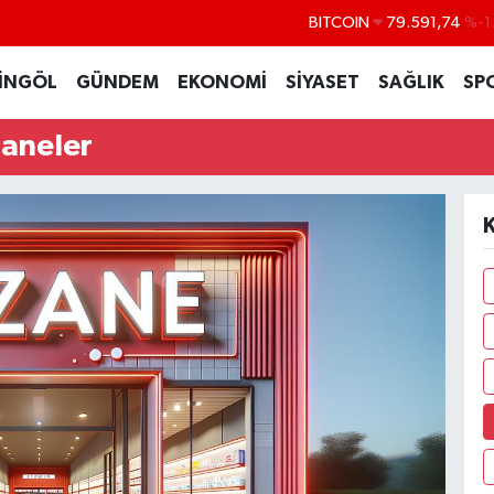
BITCOIN
79.591,74
%-1
DOLAR
45,43620
%0
İNGÖL
GÜNDEM
EKONOMİ
SİYASET
SAĞLIK
SP
EURO
53,38690
%0
zaneler
STERLİN
61,60380
%0
G.ALTIN
6862,09000
%0
BİST100
14.598,00