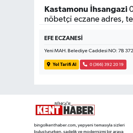
Kastamonu İhsangazi
0
nöbetçi eczane adres, te
EFE ECZANESİ
Yeni MAH. Belediye Caddesi NO: 7B 37
Yol Tarifi Al
0 (366) 392 20 19
bingolkenthaber.com, yepyeni temasıyla sizleri
buluştururken, sadelik ve modernizmi bir araya