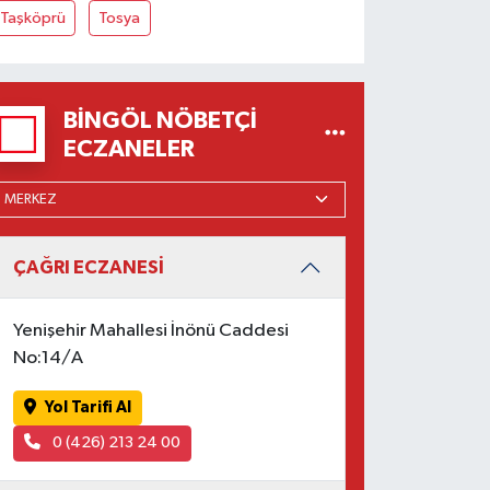
Taşköprü
Tosya
BINGÖL NÖBETÇI
ECZANELER
ÇAĞRI ECZANESİ
Yenişehir Mahallesi İnönü Caddesi
No:14/A
Yol Tarifi Al
0 (426) 213 24 00