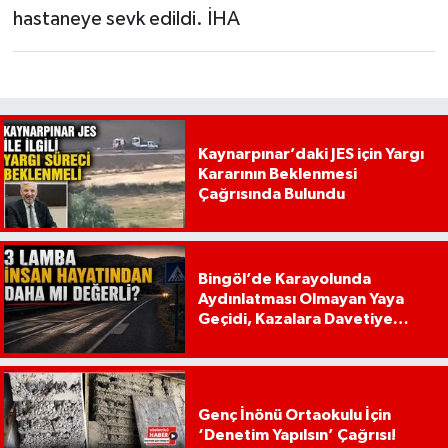
hastaneye sevk edildi. İHA
Kaynarpınar’daki JES için Yargı
Kararının Beklenmesi
Çağrısında Bulundu
Bingöl’de Karayolunda
Aydınlatması Olmayan Yaya
Geçidi, Kazalara Davetiye
Çıkarıyor!
Genç İnönü Ortaokulu İçin
‘Denetim Yapılsın’ Çağrısı!