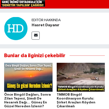
EDITÖR HAKKINDA
Hasret Dayanır
Bunlar da ilginizi çekebilir
Önce Bingöl Dağları, Sonra
TMMOB Bingöl
Zilan Tepesi, Şimdi De
Koordinasyon Kurulu:
Hesarek Dağı… Güneş En
Şirket Araçları Köyden
Güzel Nereden İzlenir?
Çıkarılmalı