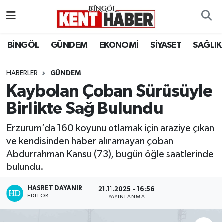
ADAKLI
Bingöl Nöbetçi Eczaneler
BİNGÖL
GÜNDEM
EKONOMİ
SİYASET
SAĞLIK
BİLİM-TEKNOLOJİ
Bingöl Hava Durumu
HABERLER
GÜNDEM
Kaybolan Çoban Sürüsüyle
DÜNYA
Bingöl Namaz Vakitleri
Birlikte Sağ Bulundu
EĞİTİM
Bingöl Trafik Yoğunluk Haritası
Erzurum’da 160 koyunu otlamak için araziye çıkan
EKONOMİ
Süper Lig Puan Durumu ve Fikstür
ve kendisinden haber alınamayan çoban
Abdurrahman Kansu (73), bugün öğle saatlerinde
GENÇ
Tüm Manşetler
bulundu.
GÜNDEM
Son Dakika Haberleri
HASRET DAYANIR
21.11.2025 - 16:56
EDITÖR
YAYINLANMA
KARLIOVA
Haber Arşivi