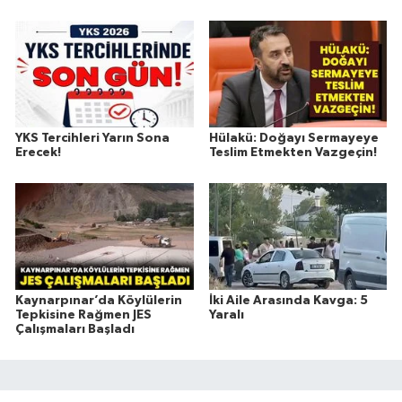
YKS Tercihleri Yarın Sona
Hülakü: Doğayı Sermayeye
Erecek!
Teslim Etmekten Vazgeçin!
Kaynarpınar’da Köylülerin
İki Aile Arasında Kavga: 5
Tepkisine Rağmen JES
Yaralı
Çalışmaları Başladı