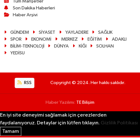
Tüm Manşetler
Son Dakika Haberleri
Haber Arşivi
GÜNDEM
SİYASET
YAYLADERE
SAĞLIK
SPOR
EKONOMİ
MERKEZ
EĞİTİM
ADAKLI
BİLİM-TEKNOLOJİ
DÜNYA
KİĞI
SOLHAN
YEDİSU
RSS
Copyright © 2024. Her hakkı saklıdır.
Haber Yazılımı:
TE Bilişim
En iyi site deneyimi sağlamak için çerezlerden
faydalanıyoruz. Detaylar için lütfen tıklayın.
Gizlilik Politikası
Tamam