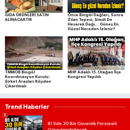
GIDA ÜRÜNLERİ SATIN
Önce Bingöl Dağları, Sonra
ALINACAKTIR
Zilan Tepesi, Şimdi De
Hesarek Dağı… Güneş En
Güzel Nereden İzlenir?
TMMOB Bingöl
MHP Adaklı 15. Olağan İlçe
Koordinasyon Kurulu:
Kongresi Yapıldı
Şirket Araçları Köyden
Çıkarılmalı
Trend Haberler
1
81 İlde 30 Bin Güvenlik Personeli
Görevlendirilecek