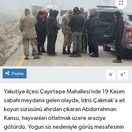
KİĞI
MERKEZ
RESMİ İLANLAR
SAĞLIK
SİYASET
Paylaş
-
+
A
A
SOLHAN
Yakutiye ilçesi Çayırtepe Mahallesi’nde 19 Kasım
sabahı meydana gelen olayda, İdris Çakmak’a ait
SPOR
koyun sürüsünü ahırdan çıkaran Abdurrahman
YAYLADERE
Kansu, hayvanları otlatmak üzere araziye
götürdü. Yoğun sis nedeniyle görüş mesafesinin
YEDİSU