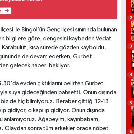
e
2
lçesi ile Bingöl'ün Genç ilçesi sınırında bulunan
en bilgilere göre, dengesini kaybeden Vedat
3
n Karabulut, kısa sürede gözden kayboldu.
u gününde de devam ederken, Gurbet
nden gelecek haberi bekliyor.
4
30'da evden çıktıklarını belirten Gurbet
yla suya gideceğinden bahsetti. Onun dışında
 biz de hiç bilmiyoruz. Beraber gittiği 12-13
5
ıp gidiyor, o kapılıp gidiyor. Onun dışında
 onu anlamıyoruz. Ağabeyim, kayınbabam,
a. Olaydan sonra tüm erkekler orada nöbet
6