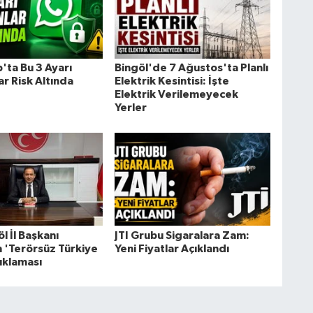
ta Bu 3 Ayarı
Bingöl'de 7 Ağustos'ta Planlı
r Risk Altında
Elektrik Kesintisi: İşte
Elektrik Verilemeyecek
Yerler
l İl Başkanı
JTI Grubu Sigaralara Zam:
 'Terörsüz Türkiye
Yeni Fiyatlar Açıklandı
ıklaması