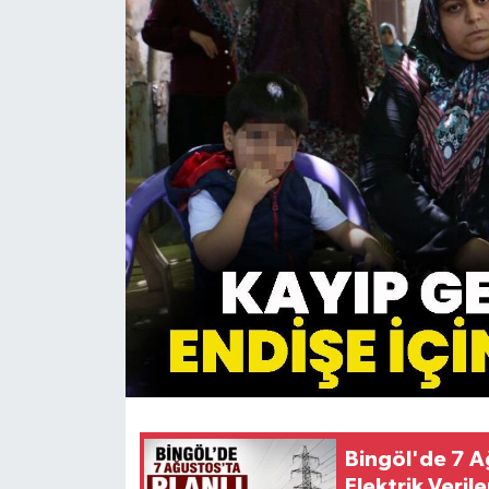
KİĞI
MERKEZ
RESMİ İLANLAR
SAĞLIK
SİYASET
SOLHAN
SPOR
YAYLADERE
Bingöl'de 7 Ağ
YEDİSU
Elektrik Veri