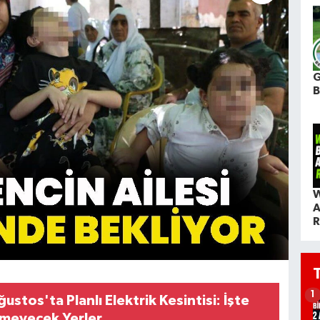
G
W
A
R
1
ustos'ta Planlı Elektrik Kesintisi: İşte
lemeyecek Yerler