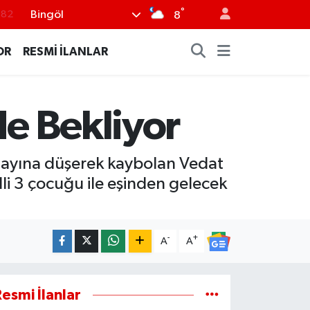
.82
°
Bingöl
8
.02
OR
RESMİ İLANLAR
.19
.18
.19
de Bekliyor
%0
m Çayına düşerek kaybolan Vedat
li 3 çocuğu ile eşinden gelecek
-
+
A
A
esmi İlanlar