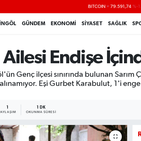
BITCOIN
79.591,74
%-1
DOLAR
45,43620
%0
İNGÖL
GÜNDEM
EKONOMİ
SİYASET
SAĞLIK
SP
EURO
53,38690
%0
STERLİN
61,60380
%0
G.ALTIN
6862,09000
%0
Ailesi Endişe İçin
BİST100
14.598,00
ingöl'ün Genç ilçesi sınırında bulunan Sarı
lınamıyor. Eşi Gurbet Karabulut, 1'i engel
1
1 DK
PAYLAŞIM
OKUNMA SÜRESI
R