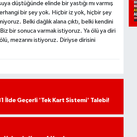
 suya düştüğünde elinde bir yastığı mı varmış
rhangi bir şey yok. Hiçbir iz yok, hiçbir şey
miyoruz. Belki dağlık alana çıktı, belki kendini
 Biz bir sonuca varmak istiyoruz. Ya ölü ya diri
lü, mezarını istiyoruz. Diriyse dirisini
81 İlde Geçerli 'Tek Kart Sistemi' Talebi!