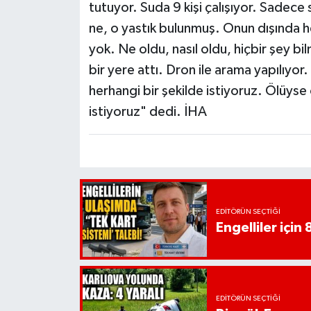
tutuyor. Suda 9 kişi çalışıyor. Sadece
ne, o yastık bulunmuş. Onun dışında he
yok. Ne oldu, nasıl oldu, hiçbir şey bil
bir yere attı. Dron ile arama yapılıyor.
herhangi bir şekilde istiyoruz. Ölüyse ö
istiyoruz" dedi. İHA
EDITÖRÜN SEÇTIĞI
Engelliler için 
EDITÖRÜN SEÇTIĞI