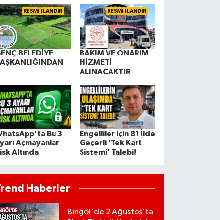
RESMİ İLANDIR
RESMİ İLANDIR
ENÇ BELEDİYE
BAKIM VE ONARIM
BAŞKANLIĞINDAN
HİZMETİ
ALINACAKTIR
hatsApp'ta Bu 3
Engelliler için 81 İlde
yarı Açmayanlar
Geçerli 'Tek Kart
isk Altında
Sistemi' Talebi!
Trend Haberler
Bingöl'de 2 Ağustos'ta