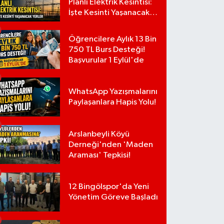
Planlı Elektrik Kesintisi:
İşte Kesinti Yaşanacak
Yerler
Öğrencilere Aylık 13 Bin
750 TL Burs Desteği!
Başvurular 1 Eylül'de
WhatsApp Yazışmalarını
Paylaşanlara Hapis Yolu!
Arslanbeyli Köyü
Derneği'nden 'Maden
Araması' Tepkisi!
12 Bingölspor'da Yeni
Yönetim Göreve Başladı