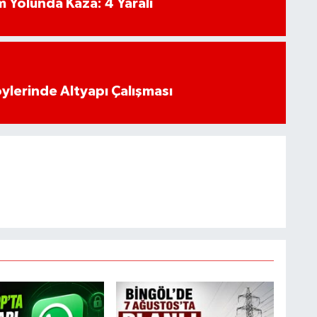
 Yolunda Kaza: 4 Yaralı
öylerinde Altyapı Çalışması