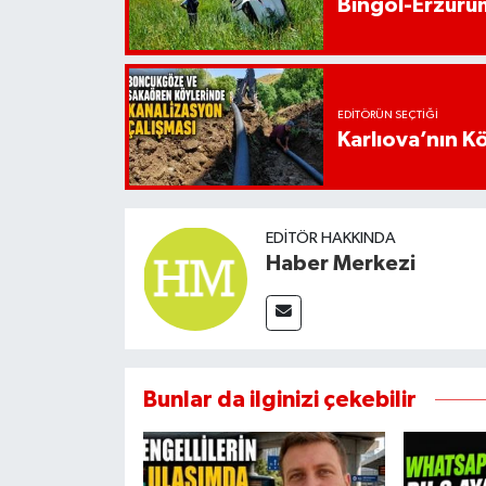
Bingöl-Erzurum
EDITÖRÜN SEÇTIĞI
Karlıova’nın K
EDITÖR HAKKINDA
Haber Merkezi
Bunlar da ilginizi çekebilir