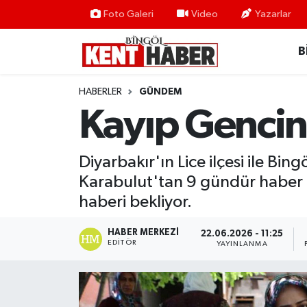
Foto Galeri
Video
Yazarlar
B
ADAKLI
Bingöl Nöbetçi Eczaneler
BİLİM-TEKNOLOJİ
Bingöl Hava Durumu
HABERLER
GÜNDEM
Kayıp Gencin 
DÜNYA
Bingöl Namaz Vakitleri
EĞİTİM
Bingöl Trafik Yoğunluk Haritası
Diyarbakır'ın Lice ilçesi ile B
Karabulut'tan 9 gündür haber a
EKONOMİ
Süper Lig Puan Durumu ve Fikstür
haberi bekliyor.
GENÇ
Tüm Manşetler
HABER MERKEZI
22.06.2026 - 11:25
EDITÖR
YAYINLANMA
GÜNDEM
Son Dakika Haberleri
KARLIOVA
Haber Arşivi