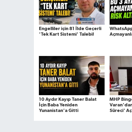
Engelliler için 81 İlde Geçerli
WhatsApp'
'Tek Kart Sistemi' Talebi!
Açmayanla
10 Aydır Kayıp Taner Balat
MHP Bingö
İçin Baba Yeniden
Varan'dan
Yunanistan'a Gitti
Süreci' Aç