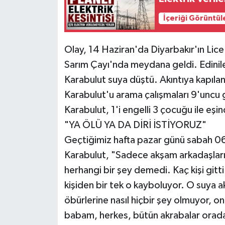
İçeriği Görüntül
Olay, 14 Haziran'da Diyarbakır'ın Lice i
Sarım Çayı'nda meydana geldi. Edinil
Karabulut suya düştü. Akıntıya kapıla
Karabulut'u arama çalışmaları 9'unc
Karabulut, 1'i engelli 3 çocuğu ile eşi
"YA ÖLÜ YA DA DİRİ İSTİYORUZ"
Geçtiğimiz hafta pazar günü sabah 06.
Karabulut, "Sadece akşam arkadaşları
herhangi bir şey demedi. Kaç kişi gitti
kişiden bir tek o kayboluyor. O suya ak
öbürlerine nasıl hiçbir şey olmuyor,
babam, herkes, bütün akrabalar orad