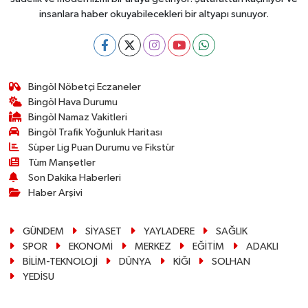
insanlara haber okuyabilecekleri bir altyapı sunuyor.
Bingöl Nöbetçi Eczaneler
Bingöl Hava Durumu
Bingöl Namaz Vakitleri
Bingöl Trafik Yoğunluk Haritası
Süper Lig Puan Durumu ve Fikstür
Tüm Manşetler
Son Dakika Haberleri
Haber Arşivi
GÜNDEM
SİYASET
YAYLADERE
SAĞLIK
SPOR
EKONOMİ
MERKEZ
EĞİTİM
ADAKLI
BİLİM-TEKNOLOJİ
DÜNYA
KİĞI
SOLHAN
YEDİSU