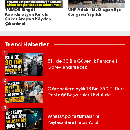
TMMOB Bingöl
MHP Adaklı 15. Olağan İlçe
Koordinasyon Kurulu:
Kongresi Yapıldı
Şirket Araçları Köyden
Çıkarılmalı
Trend Haberler
1
81 İlde 30 Bin Güvenlik Personeli
Görevlendirilecek
2
Öğrencilere Aylık 13 Bin 750 TL Burs
Desteği! Başvurular 1 Eylül'de
3
WhatsApp Yazışmalarını
Paylaşanlara Hapis Yolu!