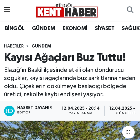
ADAKLI
Bingöl Nöbetçi Eczaneler
BİNGÖL
GÜNDEM
EKONOMİ
SİYASET
SAĞLIK
BİLİM-TEKNOLOJİ
Bingöl Hava Durumu
HABERLER
GÜNDEM
Kayısı Ağaçları Buz Tuttu!
DÜNYA
Bingöl Namaz Vakitleri
Elazığ’ın Baskil ilçesinde etkili olan dondurucu
EĞİTİM
Bingöl Trafik Yoğunluk Haritası
soğuklar, kayısı ağaçlarında buz sarkıtlarına neden
oldu. Çiçeklerin dökülmeye başladığı bölgede
EKONOMİ
Süper Lig Puan Durumu ve Fikstür
üretici, rekolte kaybı endişesi yaşıyor.
GENÇ
Tüm Manşetler
HASRET DAYANIR
12.04.2025 - 20:14
12.04.2025 - 2
EDITÖR
YAYINLANMA
GÜNCELLEM
GÜNDEM
Son Dakika Haberleri
KARLIOVA
Haber Arşivi