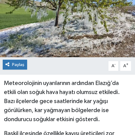
KİĞI
MERKEZ
RESMİ İLANLAR
SAĞLIK
Paylaş
-
+
A
A
SİYASET
Meteorolojinin uyarılarının ardından Elazığ’da
SOLHAN
etkili olan soğuk hava hayatı olumsuz etkiledi.
Bazı ilçelerde gece saatlerinde kar yağışı
SPOR
görülürken, kar yağmayan bölgelerde ise
YAYLADERE
dondurucu soğuklar etkisini gösterdi.
Baskil ilçesinde özellikle kayısı üreticileri zor
YEDİSU