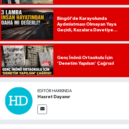
Bingöl’de Karayolunda
Aydınlatması Olmayan Yaya
Geçidi, Kazalara Davetiye
Çıkarıyor!
Genç İnönü Ortaokulu İçin
‘Denetim Yapılsın’ Çağrısı!
EDITÖR HAKKINDA
Hasret Dayanır