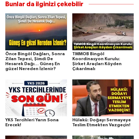
Bunlar da ilginizi çekebilir
Önce Bingöl Dağları, Sonra
TMMOB Bingöl
Zilan Tepesi, Şimdi De
Koordinasyon Kurulu:
Hesarek Dağı… Güneş En
Şirket Araçları Köyden
güzel Nereden İzlenir?
Çıkarılmalı
YKS Tercihleri Yarın Sona
Hülakü: Doğayı Sermayeye
Erecek!
Teslim Etmekten Vazgeçin!