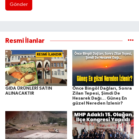
Gönder
Resmi İlanlar
RESMİ İLANDIR
GIDA ÜRÜNLERİ SATIN
Önce Bingöl Dağları, Sonra
ALINACAKTIR
Zilan Tepesi, Şimdi De
Hesarek Dağı… Güneş En
güzel Nereden İzlenir?