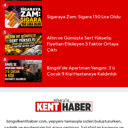
4
Sigaraya Zam: Sigara 150 Lira Oldu
5
Altın ve Gümüşte Sert Yükseliş:
Fiyatları Etkileyen 5 Faktör Ortaya
Çıktı
6
Bingöl’de Apartman Yangını: 3’ü
Çocuk 9 Kişi Hastaneye Kaldırıldı
bingolkenthaber.com, yepyeni temasıyla sizleri buluştururken,
sadelik ve modernizmi bir araya getiriyor. Şatafattan kaçınıyor ve