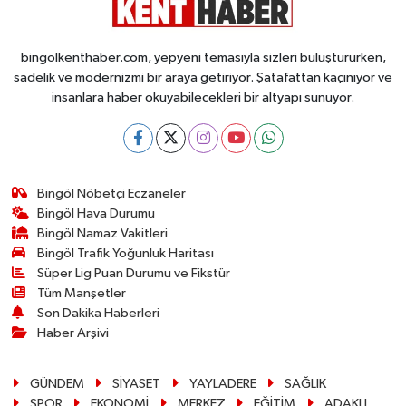
bingolkenthaber.com, yepyeni temasıyla sizleri buluştururken,
sadelik ve modernizmi bir araya getiriyor. Şatafattan kaçınıyor ve
insanlara haber okuyabilecekleri bir altyapı sunuyor.
Bingöl Nöbetçi Eczaneler
Bingöl Hava Durumu
Bingöl Namaz Vakitleri
Bingöl Trafik Yoğunluk Haritası
Süper Lig Puan Durumu ve Fikstür
Tüm Manşetler
Son Dakika Haberleri
Haber Arşivi
GÜNDEM
SİYASET
YAYLADERE
SAĞLIK
SPOR
EKONOMİ
MERKEZ
EĞİTİM
ADAKLI