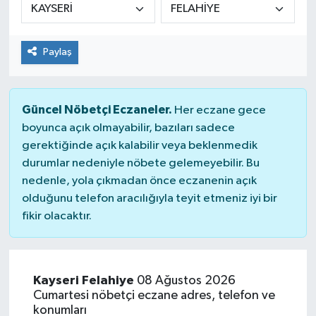
KİĞI
Paylaş
MERKEZ
RESMİ İLANLAR
Güncel Nöbetçi Eczaneler.
Her eczane gece
boyunca açık olmayabilir, bazıları sadece
SAĞLIK
gerektiğinde açık kalabilir veya beklenmedik
durumlar nedeniyle nöbete gelemeyebilir. Bu
SİYASET
nedenle, yola çıkmadan önce eczanenin açık
olduğunu telefon aracılığıyla teyit etmeniz iyi bir
SOLHAN
fikir olacaktır.
SPOR
YAYLADERE
Kayseri Felahiye
08 Ağustos 2026
Cumartesi nöbetçi eczane adres, telefon ve
konumları
YEDİSU