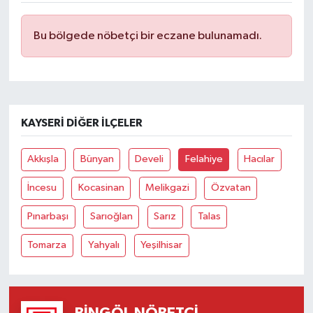
Bu bölgede nöbetçi bir eczane bulunamadı.
KAYSERI DIĞER İLÇELER
Akkışla
Bünyan
Develi
Felahiye
Hacılar
İncesu
Kocasinan
Melikgazi
Özvatan
Pınarbaşı
Sarıoğlan
Sarız
Talas
Tomarza
Yahyalı
Yeşilhisar