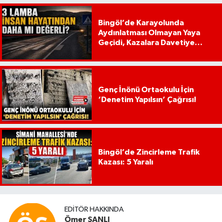
Bingöl’de Karayolunda
Aydınlatması Olmayan Yaya
Geçidi, Kazalara Davetiye
Çıkarıyor!
Genç İnönü Ortaokulu İçin
‘Denetim Yapılsın’ Çağrısı!
Bingöl’de Zincirleme Trafik
Kazası: 5 Yaralı
EDITÖR HAKKINDA
Ömer ŞANLI