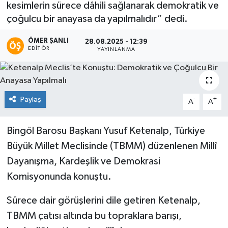
kesimlerin sürece dâhili sağlanarak demokratik ve
çoğulcu bir anayasa da yapılmalıdır” dedi.
KİĞI
ÖMER ŞANLI
28.08.2025 - 12:39
MERKEZ
EDITÖR
YAYINLANMA
RESMİ İLANLAR
SAĞLIK
Paylaş
-
+
A
A
SİYASET
Bingöl Barosu Başkanı Yusuf Ketenalp, Türkiye
Büyük Millet Meclisinde (TBMM) düzenlenen Millî
SOLHAN
Dayanışma, Kardeşlik ve Demokrasi
SPOR
Komisyonunda konuştu.
Sürece dair görüşlerini dile getiren Ketenalp,
YAYLADERE
TBMM çatısı altında bu topraklara barışı,
YEDİSU