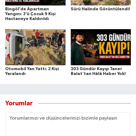
Bingöl’de Apartman
Sürü Halinde Görüntülendi!
Yangını: 3’ü Çocuk 9 Kişi
Hastaneye Kaldırıldı
Otomobil Yan Yattı: 2 Kişi
303 Gündür Kayıp Taner
Yaralandı
Balat'tan Hâlâ Haber Yok!
Yorumlar