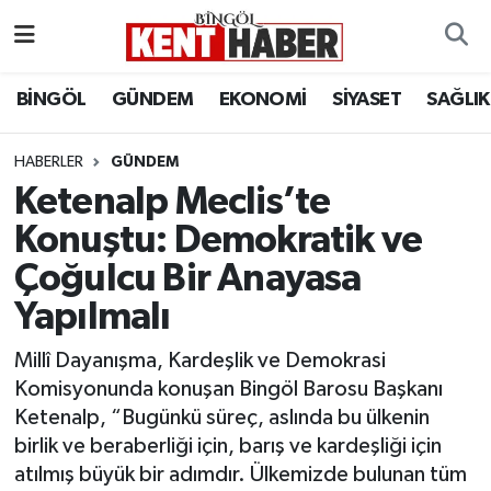
ADAKLI
Bingöl Nöbetçi Eczaneler
BİNGÖL
GÜNDEM
EKONOMİ
SİYASET
SAĞLIK
BİLİM-TEKNOLOJİ
Bingöl Hava Durumu
HABERLER
GÜNDEM
Ketenalp Meclis’te
DÜNYA
Bingöl Namaz Vakitleri
Konuştu: Demokratik ve
EĞİTİM
Bingöl Trafik Yoğunluk Haritası
Çoğulcu Bir Anayasa
EKONOMİ
Süper Lig Puan Durumu ve Fikstür
Yapılmalı
Millî Dayanışma, Kardeşlik ve Demokrasi
GENÇ
Tüm Manşetler
Komisyonunda konuşan Bingöl Barosu Başkanı
Ketenalp, “Bugünkü süreç, aslında bu ülkenin
GÜNDEM
Son Dakika Haberleri
birlik ve beraberliği için, barış ve kardeşliği için
atılmış büyük bir adımdır. Ülkemizde bulunan tüm
KARLIOVA
Haber Arşivi