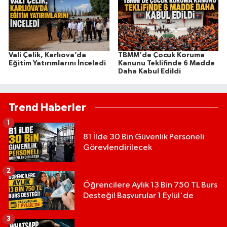
Vali Çelik, Karlıova’da
TBMM'de Çocuk Koruma
Eğitim Yatırımlarını İnceledi
Kanunu Teklifinde 6 Madde
Daha Kabul Edildi
Trend Haberler
1
81 İlde 30 Bin Güvenlik Personeli
Görevlendirilecek
2
Öğrencilere Aylık 13 Bin 750 TL Burs
Desteği! Başvurular 1 Eylül'de
3