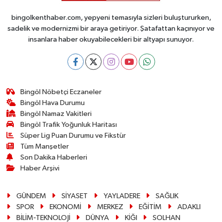
bingolkenthaber.com, yepyeni temasıyla sizleri buluştururken,
sadelik ve modernizmi bir araya getiriyor. Şatafattan kaçınıyor ve
insanlara haber okuyabilecekleri bir altyapı sunuyor.
Bingöl Nöbetçi Eczaneler
Bingöl Hava Durumu
Bingöl Namaz Vakitleri
Bingöl Trafik Yoğunluk Haritası
Süper Lig Puan Durumu ve Fikstür
Tüm Manşetler
Son Dakika Haberleri
Haber Arşivi
GÜNDEM
SİYASET
YAYLADERE
SAĞLIK
SPOR
EKONOMİ
MERKEZ
EĞİTİM
ADAKLI
BİLİM-TEKNOLOJİ
DÜNYA
KİĞI
SOLHAN