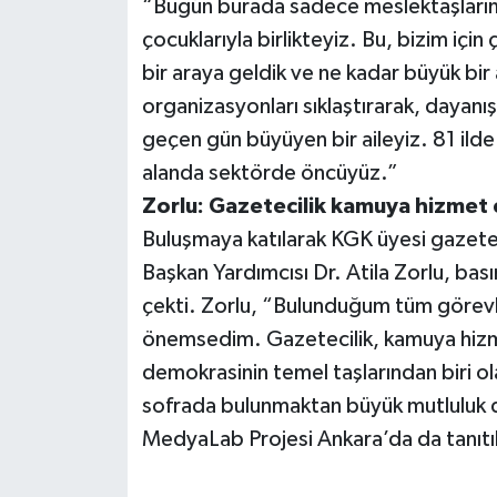
“Bugün burada sadece meslektaşlarımız
çocuklarıyla birlikteyiz. Bu, bizim için 
bir araya geldik ve ne kadar büyük bi
organizasyonları sıklaştırarak, daya
geçen gün büyüyen bir aileyiz. 81 ilde
alanda sektörde öncüyüz.”
Zorlu: Gazetecilik kamuya hizmet 
Buluşmaya katılarak KGK üyesi gazetec
Başkan Yardımcısı Dr. Atila Zorlu, bası
çekti. Zorlu, “Bulunduğum tüm görevle
önemsedim. Gazetecilik, kamuya hizme
demokrasinin temel taşlarından biri ola
sofrada bulunmaktan büyük mutluluk
MedyaLab Projesi Ankara’da da tanıtı