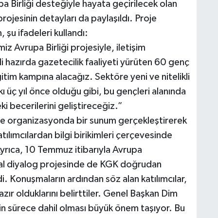
pa Birliği desteğiyle hayata geçirilecek olan
jesinin detayları da paylaşıldı. Proje
şu ifadeleri kullandı:
iz Avrupa Birliği projesiyle, iletişim
i hazırda gazetecilik faaliyeti yürüten 60 genç
itim kampına alacağız. Sektöre yeni ve nitelikli
ı üç yıl önce olduğu gibi, bu gençleri alanında
i becerilerini geliştireceğiz.”
e organizasyonda bir sunum gerçekleştirerek
atılımcılardan bilgi birikimleri çerçevesinde
yrıca, 10 Temmuz itibarıyla Avrupa
l diyalog projesinde de KGK doğrudan
di. Konuşmaların ardından söz alan katılımcılar,
zır olduklarını belirttiler. Genel Başkan Dim
erin sürece dahil olması büyük önem taşıyor. Bu