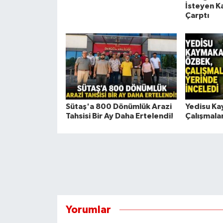
İsteyen K
Çarptı
Sütaş'a 800 Dönümlük Arazi
Yedisu K
Tahsisi Bir Ay Daha Ertelendi!
Çalışmalar
Yorumlar