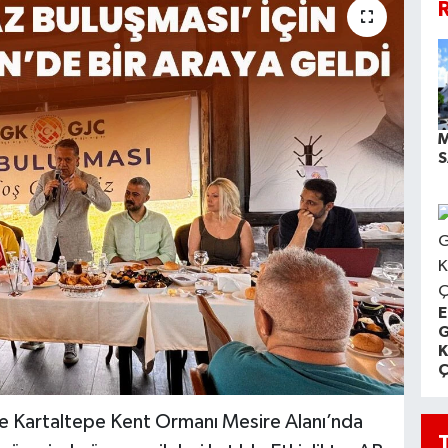
R
M
S
E
G
K
Ç
de Kartaltepe Kent Ormanı Mesire Alanı’nda