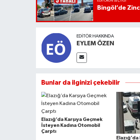
EDITÖRÜN SEÇTIĞI
Bingöl’de Zinci
EDITÖR HAKKINDA
EYLEM ÖZEN
Bunlar da ilginizi çekebilir
Elazığ’da Karşıya Geçmek
İsteyen Kadına Otomobil
Çarptı
Elazığ’da