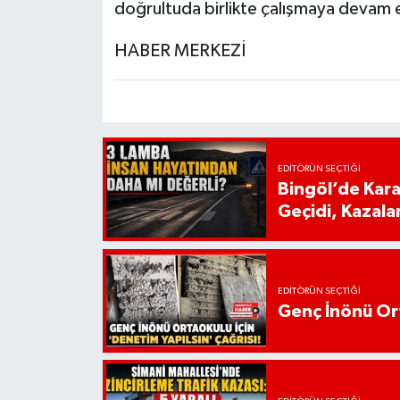
doğrultuda birlikte çalışmaya devam
HABER MERKEZİ
EDITÖRÜN SEÇTIĞI
Bingöl’de Kar
Geçidi, Kazala
EDITÖRÜN SEÇTIĞI
Genç İnönü Ort