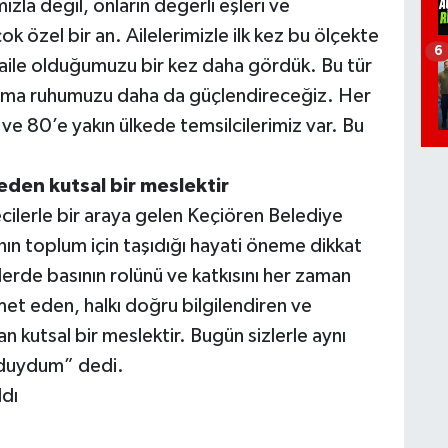
la değil, onların değerli eşleri ve
çok özel bir an. Ailelerimizle ilk kez bu ölçekte
6
r aile olduğumuzu bir kez daha gördük. Bu tür
nışma ruhumuzu daha da güçlendireceğiz. Her
 ve 80’e yakın ülkede temsilcilerimiz var. Bu
eden kutsal bir meslektir
ilerle bir araya gelen Keçiören Belediye
nın toplum için taşıdığı hayati öneme dikkat
rde basının rolünü ve katkısını her zaman
t eden, halkı doğru bilgilendiren ve
n kutsal bir meslektir. Bugün sizlerle aynı
 duydum” dedi.
ldı