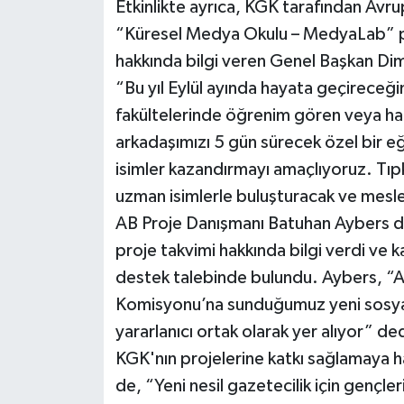
Etkinlikte ayrıca, KGK tarafından Avru
“Küresel Medya Okulu – MedyaLab” pro
hakkında bilgi veren Genel Başkan Dim, 
“Bu yıl Eylül ayında hayata geçireceğim
fakültelerinde öğrenim gören veya hal
arkadaşımızı 5 gün sürecek özel bir eğ
isimler kazandırmayı amaçlıyoruz. Tıpk
uzman isimlerle buluşturacak ve meslek
AB Proje Danışmanı Batuhan Aybers d
proje takvimi hakkında bilgi verdi ve k
destek talebinde bulundu. Aybers, “A
Komisyonu’na sunduğumuz yeni sosya
yararlanıcı ortak olarak yer alıyor” de
KGK'nın projelerine katkı sağlamaya ha
de, “Yeni nesil gazetecilik için gençl