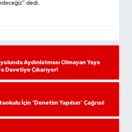
 edeceğiz” dedi.
ayolunda Aydınlatması Olmayan Yaya
ra Davetiye Çıkarıyor!
aokulu İçin ‘Denetim Yapılsın’ Çağrısı!