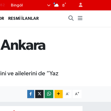
°
Bingöl
.02
8
.19
OR
RESMİ İLANLAR
.18
.19
n Ankara
%0
.82
i ve ailelerini de “Yaz
-
+
A
A