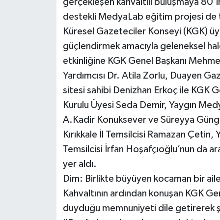
gerçekleşen kahvaltılı buluşmaya 80’in 
destekli MedyaLab eğitim projesi de t
Küresel Gazeteciler Konseyi (KGK) üye
güçlendirmek amacıyla geleneksel hal
etkinliğine KGK Genel Başkanı Mehmet 
Yardımcısı Dr. Atila Zorlu, Duayen G
sitesi sahibi Denizhan Erkoç ile KGK 
Kurulu Üyesi Seda Demir, Yaygın Medy
A.Kadir Konuksever ve Süreyya Güngö
Kırıkkale İl Temsilcisi Ramazan Çetin, Y
Temsilcisi İrfan Hoşafçıoğlu’nun da a
yer aldı.
Dim: Birlikte büyüyen kocaman bir ail
Kahvaltının ardından konuşan KGK Gen
duyduğu memnuniyeti dile getirerek şu