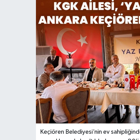
KİĞI
MERKEZ
RESMİ İLANLAR
SAĞLIK
SİYASET
SOLHAN
SPOR
YAYLADERE
Keçiören Belediyesi’nin ev sahipliğin
YEDİSU