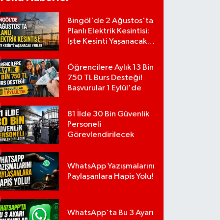
Bingöl'de 2 Ağustos'ta
Planlı Elektrik Kesintisi:
İşte Kesinti Yaşanacak
Yerler
Öğrencilere Aylık 13 Bin
750 TL Burs Desteği!
Başvurular 1 Eylül'de
81 İlde 30 Bin Güvenlik
Personeli
Görevlendirilecek
WhatsApp Yazışmalarını
Paylaşanlara Hapis Yolu!
WhatsApp'ta Bu 3 Ayarı