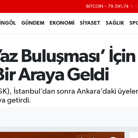
DOLAR
45,43620
%0
EURO
53,38690
%0
İNGÖL
GÜNDEM
EKONOMİ
SİYASET
SAĞLIK
SP
STERLİN
61,60380
%0
G.ALTIN
6862,09000
%0
Yaz Buluşması’ İçi
BİST100
14.598,00
BITCOIN
79.591,74
%-1
ir Araya Geldi
K), İstanbul’dan sonra Ankara’daki üyelerin
a getirdi.