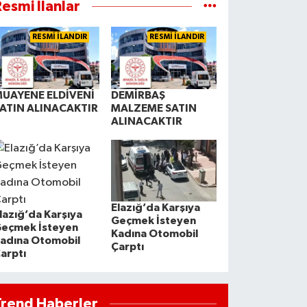
esmi İlanlar
RESMİ İLANDIR
RESMİ İLANDIR
UAYENE ELDİVENİ
DEMİRBAŞ
ATIN ALINACAKTIR
MALZEME SATIN
ALINACAKTIR
Elazığ’da Karşıya
lazığ’da Karşıya
Geçmek İsteyen
eçmek İsteyen
Kadına Otomobil
adına Otomobil
Çarptı
arptı
Trend Haberler