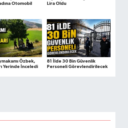
adına Otomobil
Lira Oldu
aymakamı Özbek,
81 İlde 30 Bin Güvenlik
ı Yerinde İnceledi
Personeli Görevlendirilecek