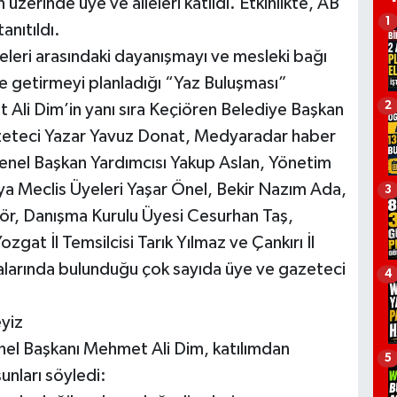
üzerinde üye ve aileleri katıldı. Etkinlikte, AB
1
anıtıldı.
leri arasındaki dayanışmayı ve mesleki bağı
e getirmeyi planladığı “Yaz Buluşması”
2
Ali Dim’in yanı sıra Keçiören Belediye Başkan
azeteci Yazar Yavuz Donat, Medyaradar haber
Genel Başkan Yardımcısı Yakup Aslan, Yönetim
a Meclis Üyeleri Yaşar Önel, Bekir Nazım Ada,
3
r, Danışma Kurulu Üyesi Cesurhan Taş,
ozgat İl Temsilcisi Tarık Yılmaz ve Çankırı İl
ralarında bulunduğu çok sayıda üye ve gazeteci
4
eyiz
el Başkanı Mehmet Ali Dim, katılımdan
5
nları söyledi: