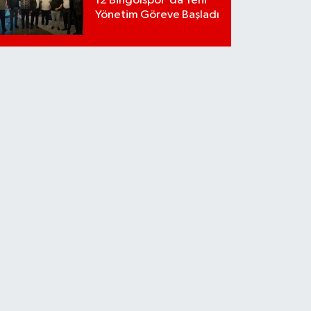
12 Bingölspor'da Yeni
Yönetim Göreve Başladı