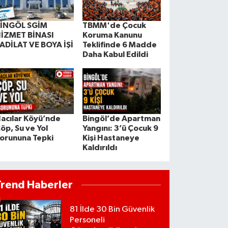
İNGÖL SGİM
TBMM'de Çocuk
İZMET BİNASI
Koruma Kanunu
ADİLAT VE BOYA İŞİ
Teklifinde 6 Madde
Daha Kabul Edildi
acılar Köyü’nde
Bingöl’de Apartman
öp, Su ve Yol
Yangını: 3’ü Çocuk 9
orununa Tepki
Kişi Hastaneye
Kaldırıldı
Trend Haberler
81 İlde 30 Bin Güvenlik
Personeli