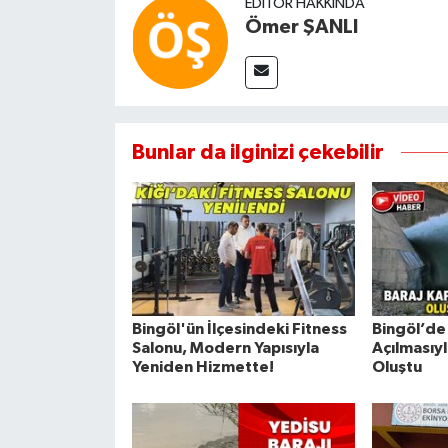
EDITÖR HAKKINDA
Ömer ŞANLI
Bunlar da ilginizi çekebilir
Bingöl'ün İlçesindeki Fitness
Bingöl’de 
Salonu, Modern Yapısıyla
Açılmasıy
Yeniden Hizmette!
Oluştu