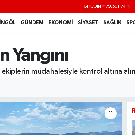
BITCOIN
79.591,74
%-1
DOLAR
45,43620
%0
İNGÖL
GÜNDEM
EKONOMİ
SİYASET
SAĞLIK
SP
EURO
53,38690
%0
STERLİN
61,60380
%0
n Yangını
G.ALTIN
6862,09000
%0
BİST100
14.598,00
ekiplerin müdahalesiyle kontrol altına alın
R