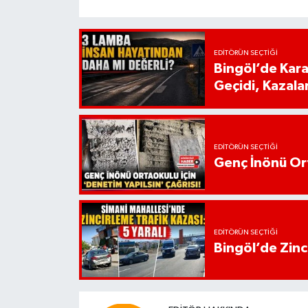
EDITÖRÜN SEÇTIĞI
Bingöl’de Kar
Geçidi, Kazala
EDITÖRÜN SEÇTIĞI
Genç İnönü Ort
EDITÖRÜN SEÇTIĞI
Bingöl’de Zinci