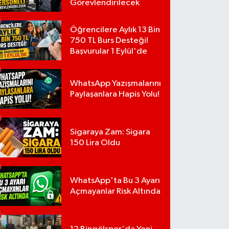
Görevlendirilecek
Öğrencilere Aylık 13 Bin
750 TL Burs Desteği!
Başvurular 1 Eylül'de
WhatsApp Yazışmalarını
Paylaşanlara Hapis Yolu!
Sigaraya Zam: Sigara
150 Lira Oldu
WhatsApp'ta Bu 3 Ayarı
Açmayanlar Risk Altında