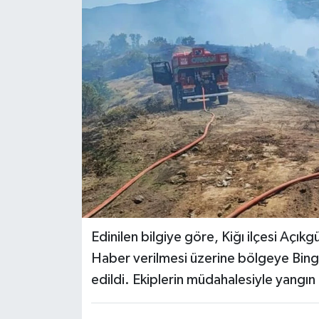
KİĞI
MERKEZ
RESMİ İLANLAR
SAĞLIK
SİYASET
SOLHAN
Edinilen bilgiye göre, Kiğı ilçesi Açı
SPOR
Haber verilmesi üzerine bölgeye Bing
edildi. Ekiplerin müdahalesiyle yangın
YAYLADERE
YEDİSU