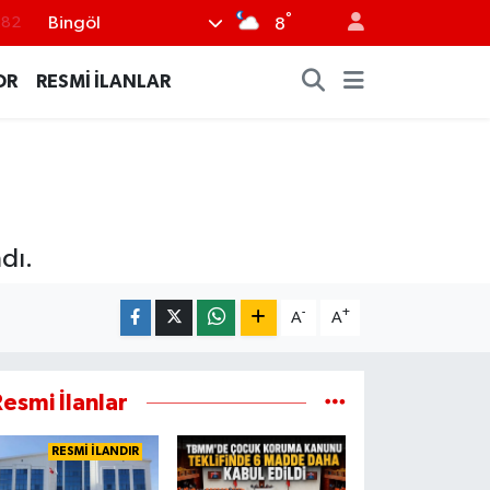
°
Bingöl
.82
8
.02
OR
RESMİ İLANLAR
.19
.18
.19
%0
dı.
-
+
A
A
esmi İlanlar
RESMİ İLANDIR