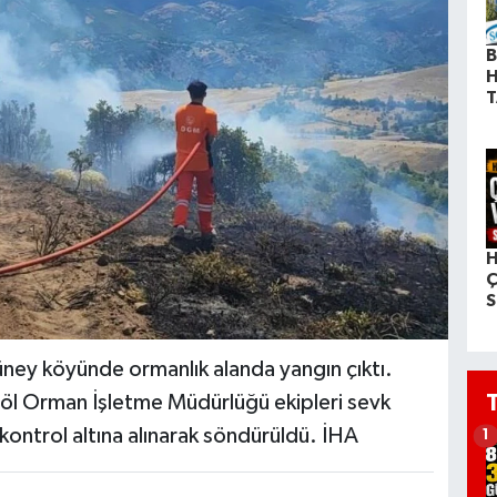
B
H
T
H
Ç
S
kgüney köyünde ormanlık alanda yangın çıktı.
öl Orman İşletme Müdürlüğü ekipleri sevk
 kontrol altına alınarak söndürüldü. İHA
1