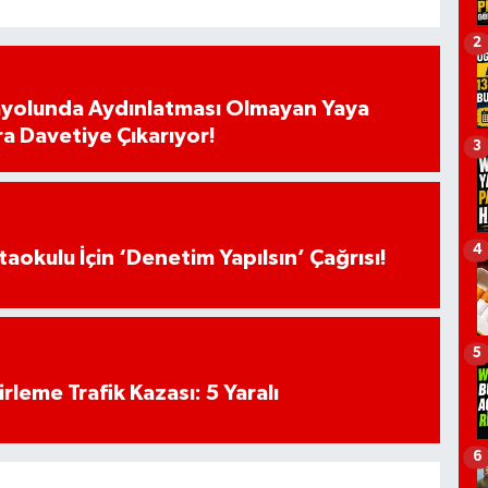
2
ayolunda Aydınlatması Olmayan Yaya
ra Davetiye Çıkarıyor!
3
4
aokulu İçin ‘Denetim Yapılsın’ Çağrısı!
5
rleme Trafik Kazası: 5 Yaralı
6