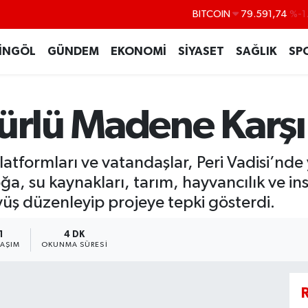
DOLAR
45,43620
%0
EURO
53,38690
%0
İNGÖL
GÜNDEM
EKONOMİ
SİYASET
SAĞLIK
SP
STERLİN
61,60380
%0
G.ALTIN
6862,09000
%0
nürlü Madene Karşı
BİST100
14.598,00
BITCOIN
79.591,74
%-1
platformları ve vatandaşlar, Peri Vadisi’nd
a, su kaynakları, tarım, hayvancılık ve ins
üş düzenleyip projeye tepki gösterdi.
1
4 DK
LAŞIM
OKUNMA SÜRESI
R