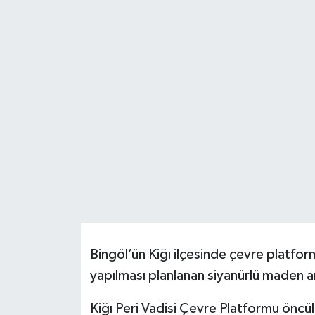
KİĞI
MERKEZ
RESMİ İLANLAR
SAĞLIK
SİYASET
SOLHAN
SPOR
Bingöl’ün Kiğı ilçesinde çevre platform
yapılması planlanan siyanürlü maden a
YAYLADERE
Kiğı Peri Vadisi Çevre Platformu öncü
YEDİSU