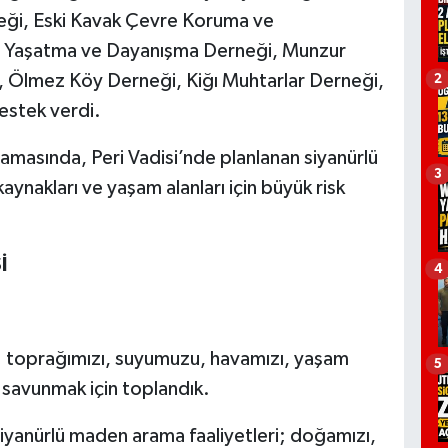
eği, Eski Kavak Çevre Koruma ve
nü Yaşatma ve Dayanışma Derneği, Munzur
, Ölmez Köy Derneği, Kiğı Muhtarlar Derneği,
2
estek verdi.
amasında, Peri Vadisi’nde planlanan siyanürlü
3
ynakları ve yaşam alanları için büyük risk
İ
4
; toprağımızı, suyumuzu, havamızı, yaşam
5
 savunmak için toplandık.
siyanürlü maden arama faaliyetleri; doğamızı,