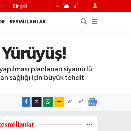
°
Bingöl
.02
8
.19
OR
RESMİ İLANLAR
.18
.19
 Yürüyüş!
%0
.82
e yapılması planlanan siyanürlü
an sağlığı için büyük tehdit
-
+
A
A
esmi İlanlar