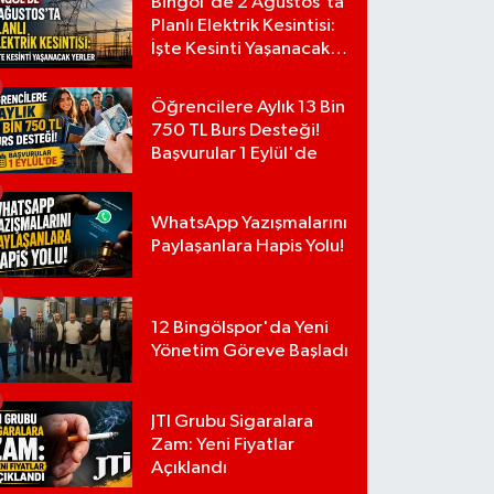
Bingöl'de 2 Ağustos'ta
Planlı Elektrik Kesintisi:
İşte Kesinti Yaşanacak
Yerler
Öğrencilere Aylık 13 Bin
750 TL Burs Desteği!
Başvurular 1 Eylül'de
WhatsApp Yazışmalarını
Paylaşanlara Hapis Yolu!
12 Bingölspor'da Yeni
Yönetim Göreve Başladı
JTI Grubu Sigaralara
Zam: Yeni Fiyatlar
Açıklandı