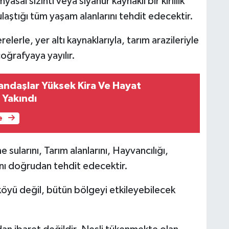
al sızıntı veya siyanür kaynaklı bir kirlilik
 ulaştığı tüm yaşam alanlarını tehdit edecektir.
erle, yer altı kaynaklarıyla, tarım arazileriyle
coğrafyaya yayılır.
andaşlar Yüksek Kira Ve Hayat
 Yakındı
e
e sularını, Tarım alanlarını, Hayvancılığı,
ğını doğrudan tehdit edecektir.
 köyü değil, bütün bölgeyi etkileyebilecek