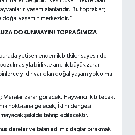
an ibaret değildir. Nesli tükenmekte olan
ayvanların yaşam alanlarıdır. Bu topraklar;
 ve doğal yaşamın merkezidir.”
UZA DOKUNMAYIN! TOPRAĞIMIZA
, burada yetişen endemik bitkiler sayesinde
ozulmasıyla birlikte arıcılık büyük zarar
inlerce yıldır var olan doğal yaşam yok olma
te; Meralar zarar görecek, Hayvancılık bitecek,
olma noktasına gelecek, İklim dengesi
mayacak şekilde tahrip edilecektir.
umuş dereler ve talan edilmiş dağlar bırakmak