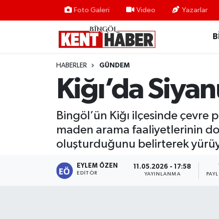
Foto Galeri
Video
Yazarlar
B
ADAKLI
Bingöl Nöbetçi Eczaneler
BİLİM-TEKNOLOJİ
Bingöl Hava Durumu
HABERLER
GÜNDEM
Kiğı’da Siya
DÜNYA
Bingöl Namaz Vakitleri
EĞİTİM
Bingöl Trafik Yoğunluk Haritası
Bingöl’ün Kiğı ilçesinde çevre 
maden arama faaliyetlerinin doğ
EKONOMİ
Süper Lig Puan Durumu ve Fikstür
oluşturduğunu belirterek yürüy
GENÇ
Tüm Manşetler
EYLEM ÖZEN
11.05.2026 - 17:58
EDITÖR
YAYINLANMA
PAY
GÜNDEM
Son Dakika Haberleri
KARLIOVA
Haber Arşivi