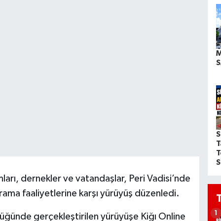
M
S
S
T
T
S
ları, dernekler ve vatandaşlar, Peri Vadisi’nde
rama faaliyetlerine karşı yürüyüş düzenledi.
1
lüğünde gerçekleştirilen yürüyüşe Kiğı Online