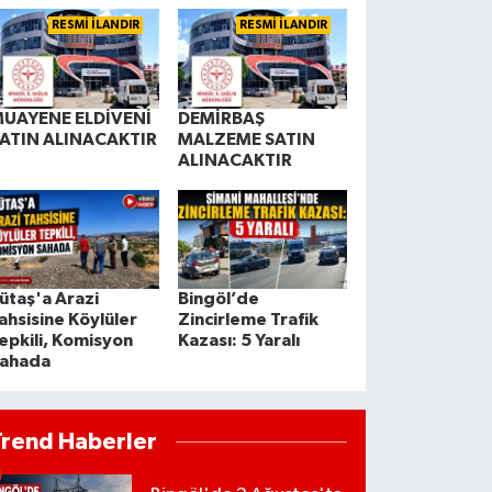
RESMİ İLANDIR
RESMİ İLANDIR
UAYENE ELDİVENİ
DEMİRBAŞ
ATIN ALINACAKTIR
MALZEME SATIN
ALINACAKTIR
ütaş'a Arazi
Bingöl’de
ahsisine Köylüler
Zincirleme Trafik
epkili, Komisyon
Kazası: 5 Yaralı
ahada
Trend Haberler