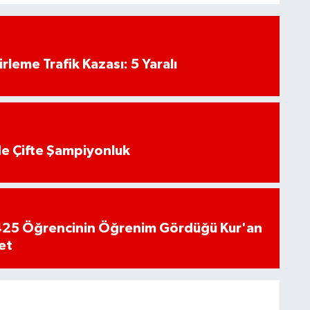
rleme Trafik Kazası: 5 Yaralı
de Çifte Şampiyonluk
n 425 Öğrencinin Öğrenim Gördüğü Kur'an
et