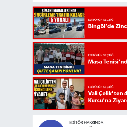
EDITÖRÜN SEÇTIĞI
Bingöl’de Zinci
EDITÖRÜN SEÇTIĞI
Masa Tenisi'n
EDITÖRÜN SEÇTIĞI
Vali Çelik'te
Kursu'na Ziyar
EDITÖR HAKKINDA