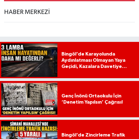
HABER MERKEZİ
Bingöl’de Karayolunda
Aydınlatması Olmayan Yaya
Geçidi, Kazalara Davetiye
Çıkarıyor!
Genç İnönü Ortaokulu İçin
‘Denetim Yapılsın’ Çağrısı!
Bingöl’de Zincirleme Trafik