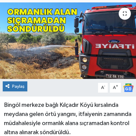
KİĞI
MERKEZ
RESMİ İLANLAR
SAĞLIK
SİYASET
Paylaş
-
+
A
A
SOLHAN
SPOR
Bingöl merkeze bağlı Kılçadır Köyü kırsalında
meydana gelen örtü yangını, itfaiyenin zamanında
YAYLADERE
müdahalesiyle ormanlık alana sıçramadan kontrol
altına alınarak söndürüldü.
YEDİSU