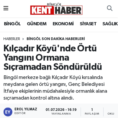
ADAKLI
Bingöl Nöbetçi Eczaneler
BİNGÖL
GÜNDEM
EKONOMİ
SİYASET
SAĞLIK
BİLİM-TEKNOLOJİ
Bingöl Hava Durumu
HABERLER
BINGÖL SON DAKIKA HABERLERI
Kılçadır Köyü'nde Örtü
DÜNYA
Bingöl Namaz Vakitleri
Yangını Ormana
EĞİTİM
Bingöl Trafik Yoğunluk Haritası
Sıçramadan Söndürüldü
EKONOMİ
Süper Lig Puan Durumu ve Fikstür
Bingöl merkeze bağlı Kılçadır Köyü kırsalında
meydana gelen örtü yangını, Genç Belediyesi
GENÇ
Tüm Manşetler
İtfaiye ekiplerinin müdahalesiyle ormanlık alana
sıçramadan kontrol altına alındı.
GÜNDEM
Son Dakika Haberleri
EROL YILMAZ
01.07.2026 - 16:19
1
KARLIOVA
Haber Arşivi
EDITÖR
YAYINLANMA
PAYLAŞIM
OKUNM