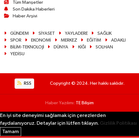
Tüm Manşetler
Son Dakika Haberleri
Haber Arşivi
GÜNDEM
SİYASET
YAYLADERE
SAĞLIK
SPOR
EKONOMİ
MERKEZ
EĞİTİM
ADAKLI
BİLİM-TEKNOLOJİ
DÜNYA
KİĞI
SOLHAN
YEDİSU
RSS
Copyright © 2024. Her hakkı saklıdır.
Haber Yazılımı:
TE Bilişim
En iyi site deneyimi sağlamak için çerezlerden
faydalanıyoruz. Detaylar için lütfen tıklayın.
Gizlilik Politikası
Tamam