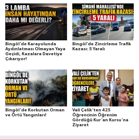
Bingöl’de Karayolunda
Bingöl’de Zincirleme Trafik
Aydınlatması Olmayan Yaya
Kazası: 5 Yaralı
Geçidi, Kazalara Davetiye
Çıkarıyor!
Bingöl'de Korkutan Orman
Vali Çelik'ten 425
ve Örtü Yangınları!
Öğrencinin Öğrenim
Gördüğü Kur'an Kursu'na
Ziyaret