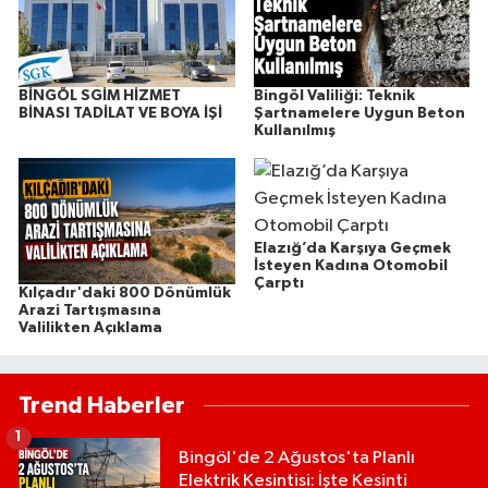
BİNGÖL SGİM HİZMET
Bingöl Valiliği: Teknik
BİNASI TADİLAT VE BOYA İŞİ
Şartnamelere Uygun Beton
Kullanılmış
Elazığ’da Karşıya Geçmek
İsteyen Kadına Otomobil
Çarptı
Kılçadır'daki 800 Dönümlük
Arazi Tartışmasına
Valilikten Açıklama
Trend Haberler
1
Bingöl'de 2 Ağustos'ta Planlı
Elektrik Kesintisi: İşte Kesinti