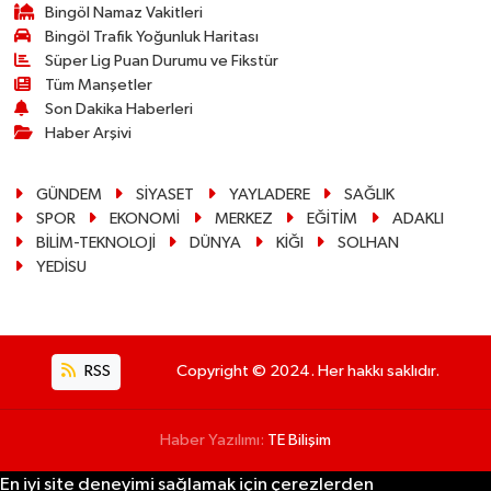
Bingöl Namaz Vakitleri
Bingöl Trafik Yoğunluk Haritası
Süper Lig Puan Durumu ve Fikstür
Tüm Manşetler
Son Dakika Haberleri
Haber Arşivi
GÜNDEM
SİYASET
YAYLADERE
SAĞLIK
SPOR
EKONOMİ
MERKEZ
EĞİTİM
ADAKLI
BİLİM-TEKNOLOJİ
DÜNYA
KİĞI
SOLHAN
YEDİSU
RSS
Copyright © 2024. Her hakkı saklıdır.
Haber Yazılımı:
TE Bilişim
En iyi site deneyimi sağlamak için çerezlerden