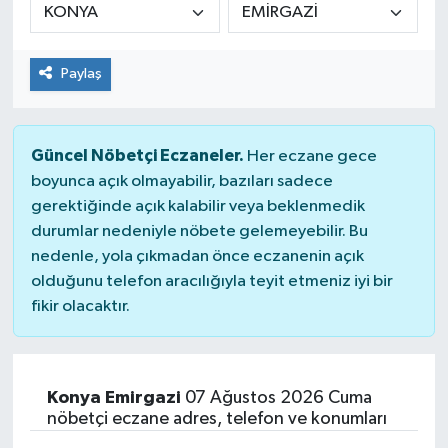
KİĞI
Paylaş
MERKEZ
RESMİ İLANLAR
Güncel Nöbetçi Eczaneler.
Her eczane gece
boyunca açık olmayabilir, bazıları sadece
SAĞLIK
gerektiğinde açık kalabilir veya beklenmedik
durumlar nedeniyle nöbete gelemeyebilir. Bu
SİYASET
nedenle, yola çıkmadan önce eczanenin açık
olduğunu telefon aracılığıyla teyit etmeniz iyi bir
SOLHAN
fikir olacaktır.
SPOR
YAYLADERE
Konya Emirgazi
07 Ağustos 2026 Cuma
nöbetçi eczane adres, telefon ve konumları
YEDİSU