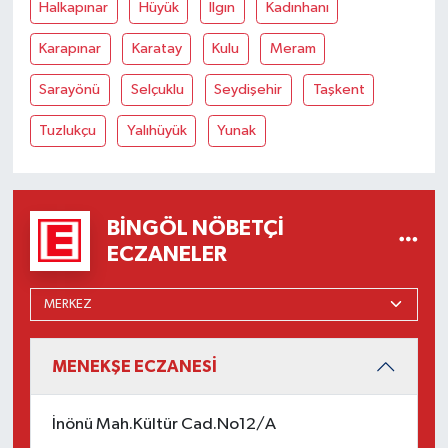
Halkapınar
Hüyük
Ilgın
Kadınhanı
Karapınar
Karatay
Kulu
Meram
Sarayönü
Selçuklu
Seydişehir
Taşkent
Tuzlukçu
Yalıhüyük
Yunak
BINGÖL NÖBETÇI
ECZANELER
MENEKŞE ECZANESİ
İnönü Mah.Kültür Cad.No12/A