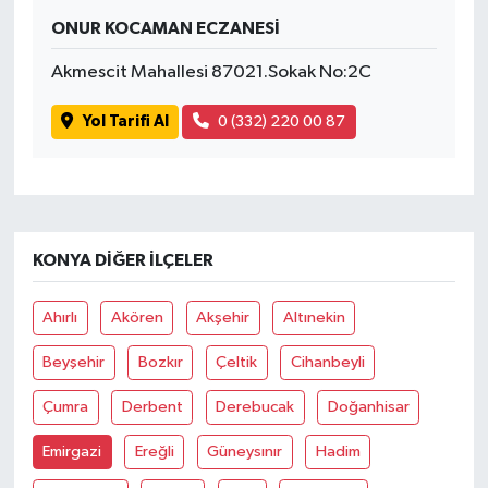
ONUR KOCAMAN ECZANESİ
Akmescit Mahallesi 87021.Sokak No:2C
Yol Tarifi Al
0 (332) 220 00 87
KONYA DIĞER İLÇELER
Ahırlı
Akören
Akşehir
Altınekin
Beyşehir
Bozkır
Çeltik
Cihanbeyli
Çumra
Derbent
Derebucak
Doğanhisar
Emirgazi
Ereğli
Güneysınır
Hadim