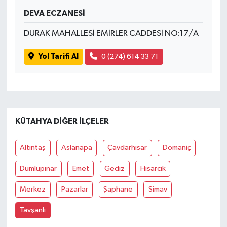
DEVA ECZANESİ
DURAK MAHALLESİ EMİRLER CADDESİ NO:17/A
Yol Tarifi Al
0 (274) 614 33 71
KÜTAHYA DIĞER İLÇELER
Altıntaş
Aslanapa
Çavdarhisar
Domaniç
Dumlupınar
Emet
Gediz
Hisarcık
Merkez
Pazarlar
Şaphane
Simav
Tavşanlı