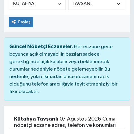
KİĞI
Paylaş
MERKEZ
RESMİ İLANLAR
Güncel Nöbetçi Eczaneler.
Her eczane gece
boyunca açık olmayabilir, bazıları sadece
SAĞLIK
gerektiğinde açık kalabilir veya beklenmedik
durumlar nedeniyle nöbete gelemeyebilir. Bu
SİYASET
nedenle, yola çıkmadan önce eczanenin açık
olduğunu telefon aracılığıyla teyit etmeniz iyi bir
SOLHAN
fikir olacaktır.
SPOR
YAYLADERE
Kütahya Tavşanlı
07 Ağustos 2026 Cuma
nöbetçi eczane adres, telefon ve konumları
YEDİSU