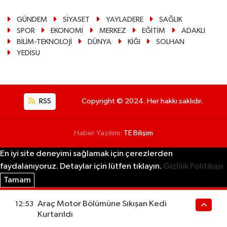
GÜNDEM
SİYASET
YAYLADERE
SAĞLIK
SPOR
EKONOMİ
MERKEZ
EĞİTİM
ADAKLI
BİLİM-TEKNOLOJİ
DÜNYA
KİĞI
SOLHAN
YEDİSU
RSS
Copyright © 2024. Her hakkı saklıdır.
Haber Yazılımı:
TE Bilişim
En iyi site deneyimi sağlamak için çerezlerden
faydalanıyoruz. Detaylar için lütfen tıklayın.
Gizlilik Politikası
Tamam
Araç Motor Bölümüne Sıkışan Kedi
12:53
Kurtarıldı