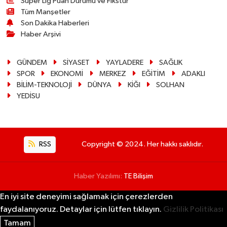
Süper Lig Puan Durumu ve Fikstür
Tüm Manşetler
Son Dakika Haberleri
Haber Arşivi
GÜNDEM
SİYASET
YAYLADERE
SAĞLIK
SPOR
EKONOMİ
MERKEZ
EĞİTİM
ADAKLI
BİLİM-TEKNOLOJİ
DÜNYA
KİĞI
SOLHAN
YEDİSU
RSS
Copyright © 2024. Her hakkı saklıdır.
Haber Yazılımı:
TE Bilişim
En iyi site deneyimi sağlamak için çerezlerden
faydalanıyoruz. Detaylar için lütfen tıklayın.
Gizlilik Politikası
Tamam