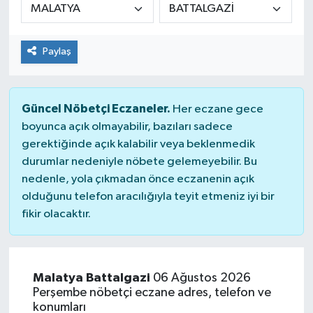
KİĞI
Paylaş
MERKEZ
RESMİ İLANLAR
Güncel Nöbetçi Eczaneler.
Her eczane gece
boyunca açık olmayabilir, bazıları sadece
SAĞLIK
gerektiğinde açık kalabilir veya beklenmedik
durumlar nedeniyle nöbete gelemeyebilir. Bu
SİYASET
nedenle, yola çıkmadan önce eczanenin açık
olduğunu telefon aracılığıyla teyit etmeniz iyi bir
SOLHAN
fikir olacaktır.
SPOR
YAYLADERE
Malatya Battalgazi
06 Ağustos 2026
Perşembe nöbetçi eczane adres, telefon ve
konumları
YEDİSU