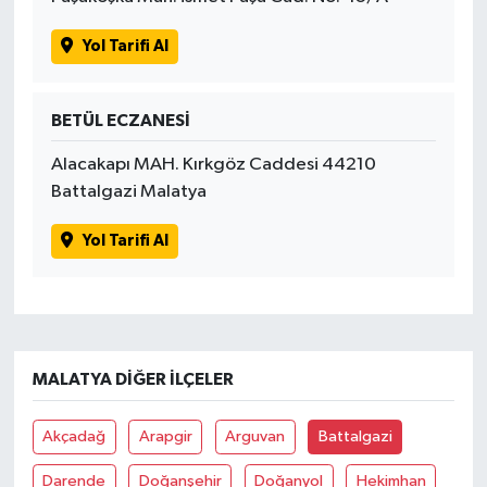
Yol Tarifi Al
BETÜL ECZANESİ
Alacakapı MAH. Kırkgöz Caddesi 44210
Battalgazi Malatya
Yol Tarifi Al
MALATYA DIĞER İLÇELER
Akçadağ
Arapgir
Arguvan
Battalgazi
Darende
Doğanşehir
Doğanyol
Hekimhan