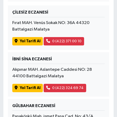
ÇİLESİZ ECZANESİ
Fırat MAH. Venüs Sokak NO: 36A 44320
Battalgazi Malatya
Yol Tarifi Al
0 (422) 371 00 10
İBNİ SİNA ECZANESİ
Akpınar MAH. Aslantepe Caddesi NO: 28
44100 Battalgazi Malatya
Yol Tarifi Al
0 (422) 324 69 74
GÜLBAHAR ECZANESİ
Paşaköşkü Mah. ismet Paşa Cad. No: 43/A