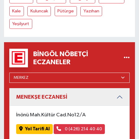
Kale
Kuluncak
Pütürge
Yazıhan
Yeşilyurt
BINGÖL NÖBETÇI
ECZANELER
MENEKŞE ECZANESİ
İnönü Mah.Kültür Cad.No12/A
Yol Tarifi Al
0 (426) 214 40 40