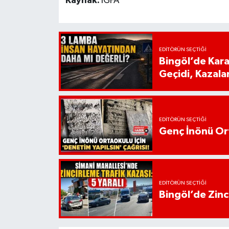
Kaynak:
İGFA
EDITÖRÜN SEÇTIĞI
Bingöl’de Kar
Geçidi, Kazala
EDITÖRÜN SEÇTIĞI
Genç İnönü Ort
EDITÖRÜN SEÇTIĞI
Bingöl’de Zinci