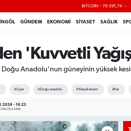
DOLAR
45,43620
%0
EURO
53,38690
%0
İNGÖL
GÜNDEM
EKONOMİ
SİYASET
SAĞLIK
SP
STERLİN
61,60380
%0
G.ALTIN
6862,09000
%0
en 'Kuvvetli Yağış'
BİST100
14.598,00
BITCOIN
79.591,74
%-1
e, Doğu Anadolu'nun güneyinin yüksek kesi
#Uyarı
#Doğu anadolu
#Yüksek kesim
#Kar
1.2024 - 16:23
ÜNCELLEME