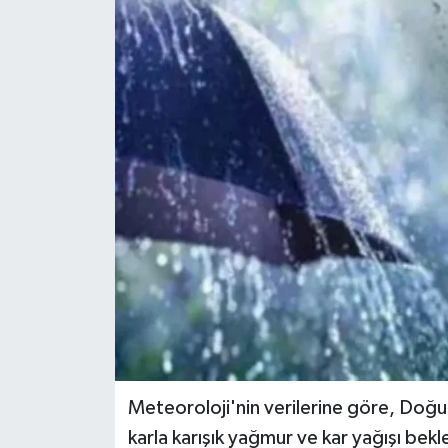
KİĞI
MERKEZ
RESMİ İLANLAR
SAĞLIK
SİYASET
SOLHAN
SPOR
YAYLADERE
Meteoroloji'nin verilerine göre, Doğ
karla karışık yağmur ve kar yağışı bekl
YEDİSU