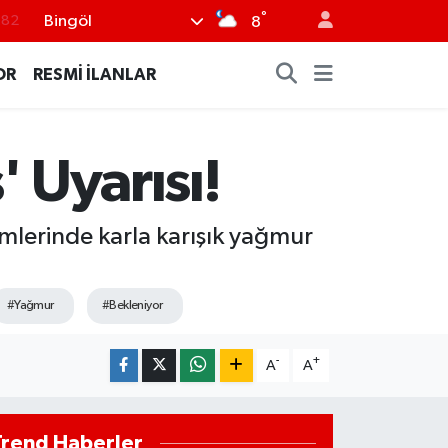
°
Bingöl
.02
8
.19
OR
RESMİ İLANLAR
.18
.19
 Uyarısı!
%0
.82
mlerinde karla karışık yağmur
#Yağmur
#Bekleniyor
-
+
A
A
Trend Haberler