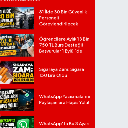
81 İlde 30 Bin Güvenlik
Personeli
Görevlendirilecek
Öğrencilere Aylık 13 Bin
750 TL Burs Desteği!
Başvurular 1 Eylül'de
Sigaraya Zam: Sigara
150 Lira Oldu
WhatsApp Yazışmalarını
Paylaşanlara Hapis Yolu!
WhatsApp'ta Bu 3 Ayarı