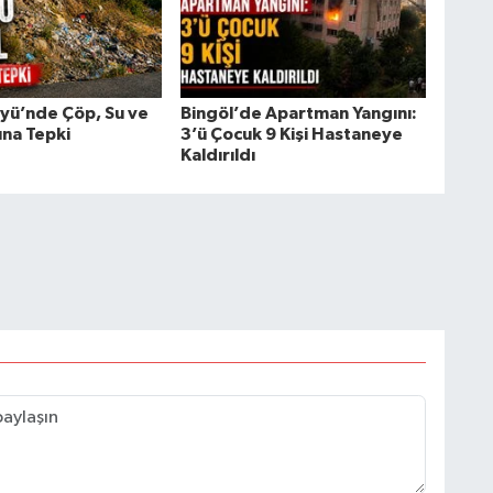
öyü’nde Çöp, Su ve
Bingöl’de Apartman Yangını:
una Tepki
3’ü Çocuk 9 Kişi Hastaneye
Kaldırıldı