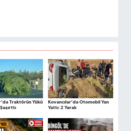
r’da Traktörün Yükü
Kovancılar’da Otomobil Yan
Şaşırttı
Yattı: 2 Yaralı