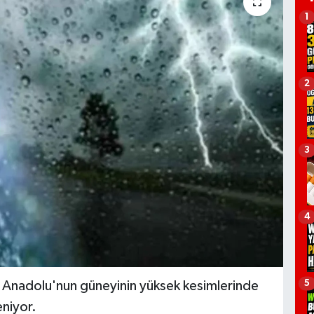
1
2
3
4
5
u Anadolu'nun güneyinin yüksek kesimlerinde
eniyor.