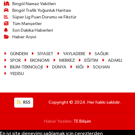
Bingöl Namaz Vakitleri
Bingöl Trafik Yoğunluk Haritası
Süper Lig Puan Durumu ve Fikstür
Tüm Manşetler
Son Dakika Haberleri
Haber Arşivi
GÜNDEM
SİYASET
YAYLADERE
SAĞLIK
SPOR
EKONOMİ
MERKEZ
EĞİTİM
ADAKLI
BİLİM-TEKNOLOJİ
DÜNYA
KİĞI
SOLHAN
YEDİSU
RSS
Copyright © 2024. Her hakkı saklıdır.
Haber Yazılımı:
TE Bilişim
En iyi site deneyimi sağlamak için çerezlerden