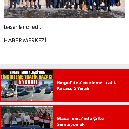
başarılar diledi.
HABER MERKEZİ
Bingöl’de Zincirleme Trafik
Kazası: 5 Yaralı
Masa Tenisi'nde Çifte
Şampiyonluk