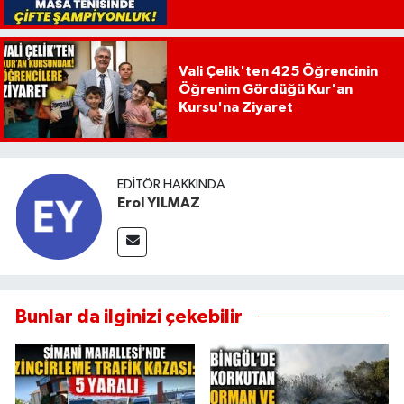
Vali Çelik'ten 425 Öğrencinin
Öğrenim Gördüğü Kur'an
Kursu'na Ziyaret
EDITÖR HAKKINDA
Erol YILMAZ
Bunlar da ilginizi çekebilir