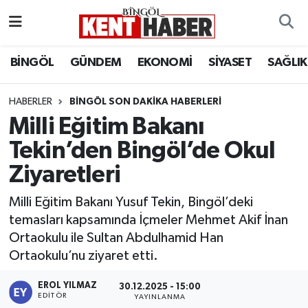
ADAKLI
Bingöl Nöbetçi Eczaneler
BİNGÖL
GÜNDEM
EKONOMİ
SİYASET
SAĞLIK
BİLİM-TEKNOLOJİ
Bingöl Hava Durumu
HABERLER
BINGÖL SON DAKIKA HABERLERI
Milli Eğitim Bakanı
DÜNYA
Bingöl Namaz Vakitleri
Tekin’den Bingöl’de Okul
EĞİTİM
Bingöl Trafik Yoğunluk Haritası
Ziyaretleri
EKONOMİ
Süper Lig Puan Durumu ve Fikstür
Milli Eğitim Bakanı Yusuf Tekin, Bingöl’deki
temasları kapsamında İçmeler Mehmet Akif İnan
GENÇ
Tüm Manşetler
Ortaokulu ile Sultan Abdulhamid Han
Ortaokulu’nu ziyaret etti.
GÜNDEM
Son Dakika Haberleri
EROL YILMAZ
30.12.2025 - 15:00
KARLIOVA
Haber Arşivi
EDITÖR
YAYINLANMA