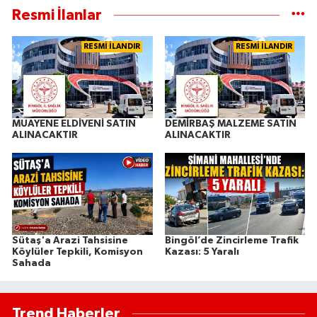
Resmi İlanlar
RESMİ İLANDIR
RESMİ İLANDIR
MUAYENE ELDİVENİ SATIN
DEMİRBAŞ MALZEME SATIN
ALINACAKTIR
ALINACAKTIR
Sütaş'a Arazi Tahsisine
Bingöl’de Zincirleme Trafik
Köylüler Tepkili, Komisyon
Kazası: 5 Yaralı
Sahada
Trend Haberler