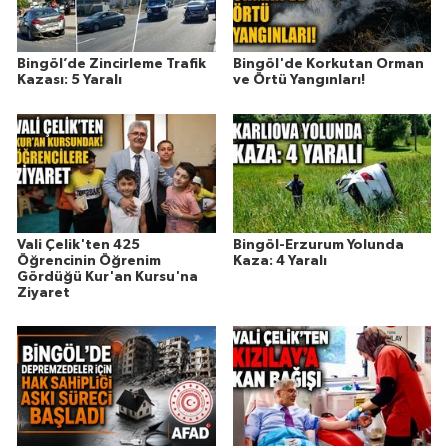
Bingöl’de Zincirleme Trafik
Bingöl'de Korkutan Orman
Kazası: 5 Yaralı
ve Örtü Yangınları!
Vali Çelik'ten 425
Bingöl-Erzurum Yolunda
Öğrencinin Öğrenim
Kaza: 4 Yaralı
Gördüğü Kur'an Kursu'na
Ziyaret