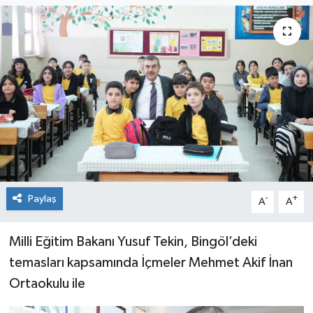
KİĞI
MERKEZ
RESMİ İLANLAR
SAĞLIK
SİYASET
Paylaş
-
+
A
A
SOLHAN
SPOR
Milli Eğitim Bakanı Yusuf Tekin, Bingöl’deki
temasları kapsamında İçmeler Mehmet Akif İnan
YAYLADERE
Ortaokulu ile
YEDİSU