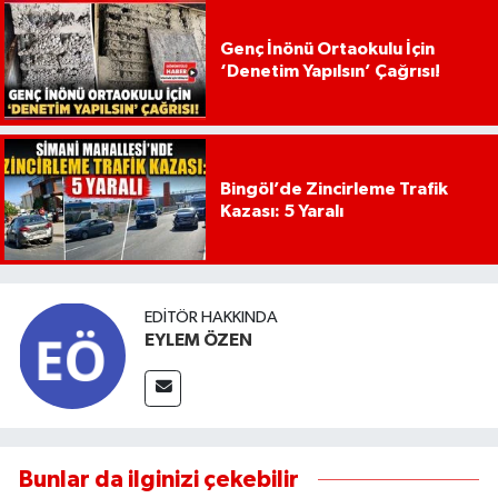
Genç İnönü Ortaokulu İçin
‘Denetim Yapılsın’ Çağrısı!
Bingöl’de Zincirleme Trafik
Kazası: 5 Yaralı
EDITÖR HAKKINDA
EYLEM ÖZEN
Bunlar da ilginizi çekebilir