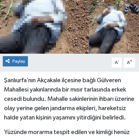
KİĞI
MERKEZ
RESMİ İLANLAR
SAĞLIK
Paylaş
-
+
A
A
SİYASET
Şanlıurfa’nın Akçakale ilçesine bağlı Gülveren
Mahallesi yakınlarında bir mısır tarlasında erkek
SOLHAN
cesedi bulundu. Mahalle sakinlerinin ihbarı üzerine
SPOR
olay yerine gelen jandarma ekipleri, hareketsiz
halde yatan kişinin yaşamını yitirdiğini belirledi.
YAYLADERE
Yüzünde morarma tespit edilen ve kimliği henüz
YEDİSU