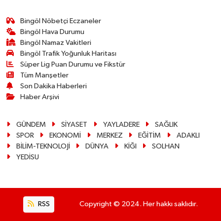
Bingöl Nöbetçi Eczaneler
Bingöl Hava Durumu
Bingöl Namaz Vakitleri
Bingöl Trafik Yoğunluk Haritası
Süper Lig Puan Durumu ve Fikstür
Tüm Manşetler
Son Dakika Haberleri
Haber Arşivi
GÜNDEM
SİYASET
YAYLADERE
SAĞLIK
SPOR
EKONOMİ
MERKEZ
EĞİTİM
ADAKLI
BİLİM-TEKNOLOJİ
DÜNYA
KİĞI
SOLHAN
YEDİSU
RSS
Copyright © 2024. Her hakkı saklıdır.