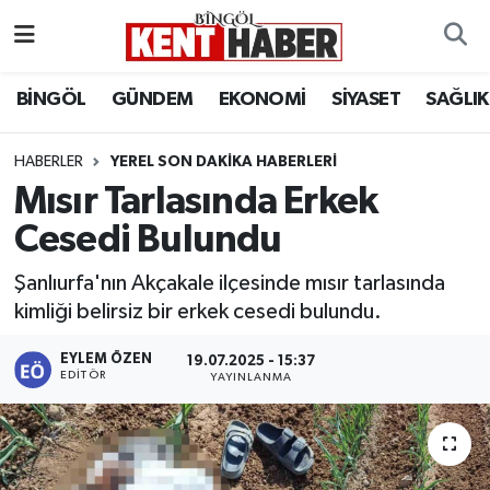
ADAKLI
Bingöl Nöbetçi Eczaneler
BİNGÖL
GÜNDEM
EKONOMİ
SİYASET
SAĞLIK
BİLİM-TEKNOLOJİ
Bingöl Hava Durumu
HABERLER
YEREL SON DAKIKA HABERLERI
Mısır Tarlasında Erkek
DÜNYA
Bingöl Namaz Vakitleri
Cesedi Bulundu
EĞİTİM
Bingöl Trafik Yoğunluk Haritası
Şanlıurfa'nın Akçakale ilçesinde mısır tarlasında
EKONOMİ
Süper Lig Puan Durumu ve Fikstür
kimliği belirsiz bir erkek cesedi bulundu.
EYLEM ÖZEN
GENÇ
Tüm Manşetler
19.07.2025 - 15:37
EDITÖR
YAYINLANMA
GÜNDEM
Son Dakika Haberleri
KARLIOVA
Haber Arşivi