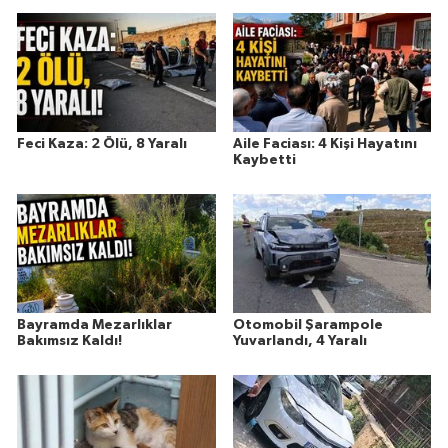
Feci Kaza: 2 Ölü, 8 Yaralı
Aile Faciası: 4 Kişi Hayatını
Kaybetti
Bayramda Mezarlıklar
Otomobil Şarampole
Bakımsız Kaldı!
Yuvarlandı, 4 Yaralı