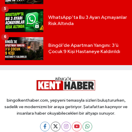
5
WhatsApp'ta Bu 3 Ayarı Açmayanlar
Risk Altında
6
Bingöl’de Apartman Yangını: 3’ü
Çocuk 9 Kişi Hastaneye Kaldırıldı
bingolkenthaber.com, yepyeni temasıyla sizleri buluştururken,
sadelik ve modernizmi bir araya getiriyor. Şatafattan kaçınıyor ve
insanlara haber okuyabilecekleri bir altyapı sunuyor.