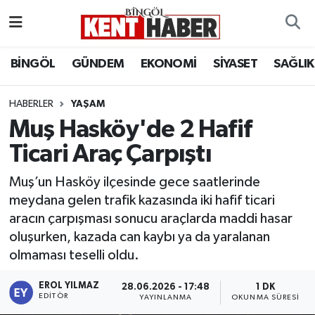
ADAKLI
Bingöl Nöbetçi Eczaneler
BİNGÖL
GÜNDEM
EKONOMİ
SİYASET
SAĞLIK
BİLİM-TEKNOLOJİ
Bingöl Hava Durumu
HABERLER
YAŞAM
Muş Hasköy'de 2 Hafif
DÜNYA
Bingöl Namaz Vakitleri
Ticari Araç Çarpıştı
EĞİTİM
Bingöl Trafik Yoğunluk Haritası
Muş’un Hasköy ilçesinde gece saatlerinde
EKONOMİ
Süper Lig Puan Durumu ve Fikstür
meydana gelen trafik kazasında iki hafif ticari
aracın çarpışması sonucu araçlarda maddi hasar
GENÇ
Tüm Manşetler
oluşurken, kazada can kaybı ya da yaralanan
olmaması teselli oldu.
GÜNDEM
Son Dakika Haberleri
EROL YILMAZ
28.06.2026 - 17:48
1 DK
EDITÖR
YAYINLANMA
OKUNMA SÜRESI
KARLIOVA
Haber Arşivi