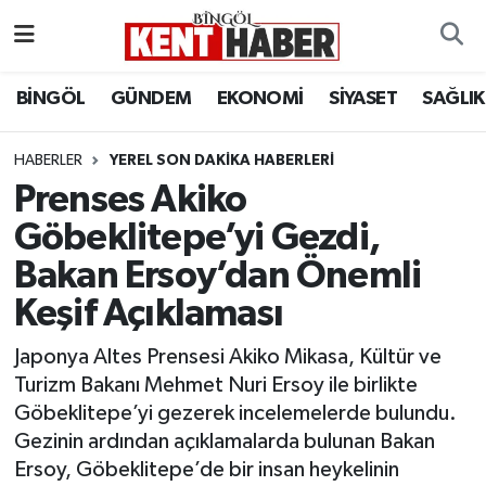
ADAKLI
Bingöl Nöbetçi Eczaneler
BİNGÖL
GÜNDEM
EKONOMİ
SİYASET
SAĞLIK
BİLİM-TEKNOLOJİ
Bingöl Hava Durumu
HABERLER
YEREL SON DAKIKA HABERLERI
Prenses Akiko
DÜNYA
Bingöl Namaz Vakitleri
Göbeklitepe’yi Gezdi,
EĞİTİM
Bingöl Trafik Yoğunluk Haritası
Bakan Ersoy’dan Önemli
EKONOMİ
Süper Lig Puan Durumu ve Fikstür
Keşif Açıklaması
Japonya Altes Prensesi Akiko Mikasa, Kültür ve
GENÇ
Tüm Manşetler
Turizm Bakanı Mehmet Nuri Ersoy ile birlikte
Göbeklitepe’yi gezerek incelemelerde bulundu.
GÜNDEM
Son Dakika Haberleri
Gezinin ardından açıklamalarda bulunan Bakan
Ersoy, Göbeklitepe’de bir insan heykelinin
KARLIOVA
Haber Arşivi