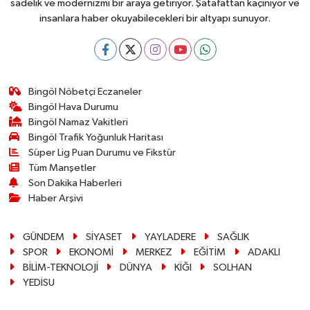
sadelik ve modernizmi bir araya getiriyor. Şatafattan kaçınıyor ve
insanlara haber okuyabilecekleri bir altyapı sunuyor.
Bingöl Nöbetçi Eczaneler
Bingöl Hava Durumu
Bingöl Namaz Vakitleri
Bingöl Trafik Yoğunluk Haritası
Süper Lig Puan Durumu ve Fikstür
Tüm Manşetler
Son Dakika Haberleri
Haber Arşivi
GÜNDEM
SİYASET
YAYLADERE
SAĞLIK
SPOR
EKONOMİ
MERKEZ
EĞİTİM
ADAKLI
BİLİM-TEKNOLOJİ
DÜNYA
KİĞI
SOLHAN
YEDİSU