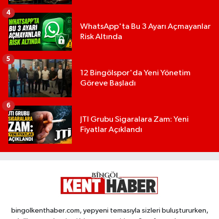
4
WhatsApp'ta Bu 3 Ayarı Açmayanlar
Risk Altında
5
12 Bingölspor'da Yeni Yönetim
Göreve Başladı
6
JTI Grubu Sigaralara Zam: Yeni
Fiyatlar Açıklandı
bingolkenthaber.com, yepyeni temasıyla sizleri buluştururken,