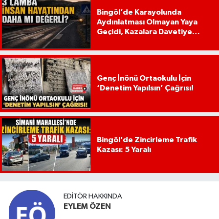
Bingöl’de Karayolunda
Aydınlatması Olmayan Yaya
Geçidi, Kazalara Davetiye
Çıkarıyor!
Genç İnönü Ortaokulu İçin
‘Denetim Yapılsın’ Çağrısı!
Bingöl’de Zincirleme Trafik
Kazası: 5 Yaralı
EDITÖR HAKKINDA
EYLEM ÖZEN