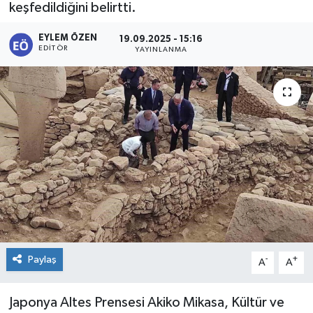
keşfedildiğini belirtti.
KİĞI
EYLEM ÖZEN
19.09.2025 - 15:16
EDITÖR
YAYINLANMA
MERKEZ
RESMİ İLANLAR
SAĞLIK
SİYASET
SOLHAN
SPOR
Paylaş
-
+
A
A
YAYLADERE
Japonya Altes Prensesi Akiko Mikasa, Kültür ve
YEDİSU