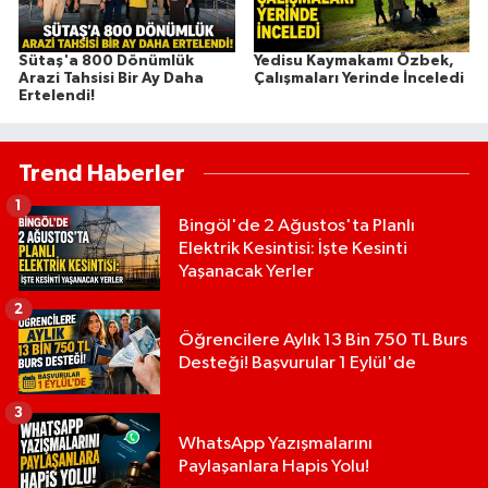
Sütaş'a 800 Dönümlük
Yedisu Kaymakamı Özbek,
Arazi Tahsisi Bir Ay Daha
Çalışmaları Yerinde İnceledi
Ertelendi!
Trend Haberler
1
Bingöl'de 2 Ağustos'ta Planlı
Elektrik Kesintisi: İşte Kesinti
Yaşanacak Yerler
2
Öğrencilere Aylık 13 Bin 750 TL Burs
Desteği! Başvurular 1 Eylül'de
3
WhatsApp Yazışmalarını
Paylaşanlara Hapis Yolu!