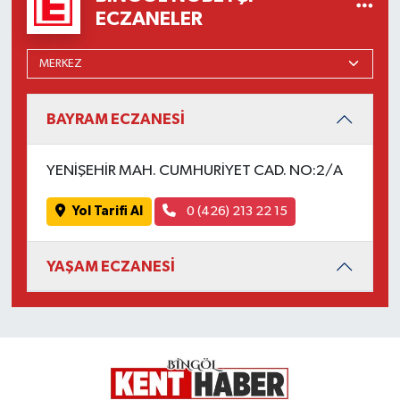
ECZANELER
BAYRAM ECZANESİ
YENİŞEHİR MAH. CUMHURİYET CAD. NO:2/A
Yol Tarifi Al
0 (426) 213 22 15
YAŞAM ECZANESİ