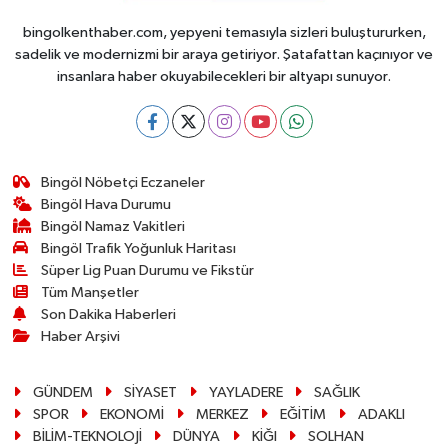
bingolkenthaber.com, yepyeni temasıyla sizleri buluştururken,
sadelik ve modernizmi bir araya getiriyor. Şatafattan kaçınıyor ve
insanlara haber okuyabilecekleri bir altyapı sunuyor.
Bingöl Nöbetçi Eczaneler
Bingöl Hava Durumu
Bingöl Namaz Vakitleri
Bingöl Trafik Yoğunluk Haritası
Süper Lig Puan Durumu ve Fikstür
Tüm Manşetler
Son Dakika Haberleri
Haber Arşivi
GÜNDEM
SİYASET
YAYLADERE
SAĞLIK
SPOR
EKONOMİ
MERKEZ
EĞİTİM
ADAKLI
BİLİM-TEKNOLOJİ
DÜNYA
KİĞI
SOLHAN