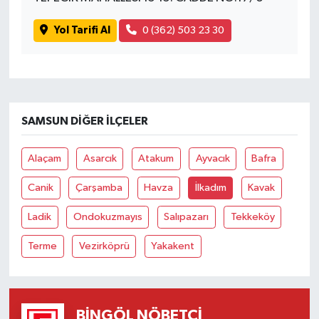
Yol Tarifi Al
0 (362) 503 23 30
SAMSUN DIĞER İLÇELER
Alaçam
Asarcık
Atakum
Ayvacık
Bafra
Canik
Çarşamba
Havza
İlkadım
Kavak
Ladik
Ondokuzmayıs
Salıpazarı
Tekkeköy
Terme
Vezirköprü
Yakakent
BINGÖL NÖBETÇI