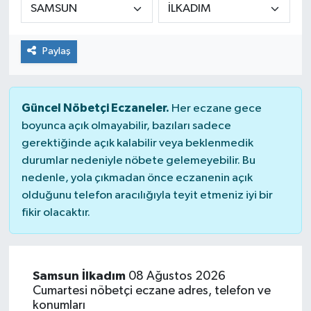
KİĞI
Paylaş
MERKEZ
RESMİ İLANLAR
Güncel Nöbetçi Eczaneler.
Her eczane gece
boyunca açık olmayabilir, bazıları sadece
SAĞLIK
gerektiğinde açık kalabilir veya beklenmedik
durumlar nedeniyle nöbete gelemeyebilir. Bu
SİYASET
nedenle, yola çıkmadan önce eczanenin açık
olduğunu telefon aracılığıyla teyit etmeniz iyi bir
SOLHAN
fikir olacaktır.
SPOR
YAYLADERE
Samsun İlkadım
08 Ağustos 2026
Cumartesi nöbetçi eczane adres, telefon ve
konumları
YEDİSU