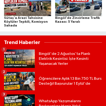
Sütaş'a Arazi Tahsisine
Bingöl’de Zincirleme Trafik
Köylüler Tepkili, Komisyon
Kazası: 5 Yaralı
Sahada
Trend Haberler
1
Bingöl'de 2 Ağustos'ta Planlı
Elektrik Kesintisi: İşte Kesinti
Yaşanacak Yerler
2
Öğrencilere Aylık 13 Bin 750 TL Burs
Desteği! Başvurular 1 Eylül'de
3
WhatsApp Yazışmalarını