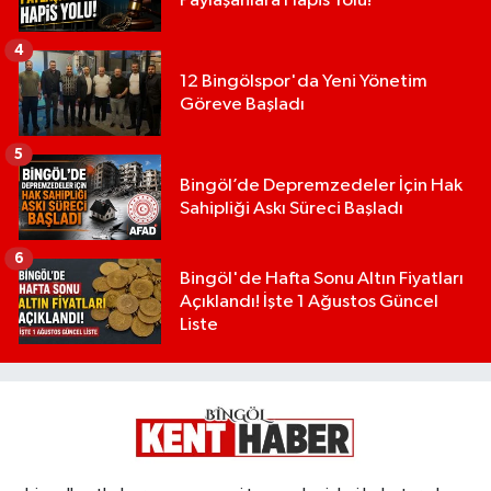
Paylaşanlara Hapis Yolu!
4
12 Bingölspor'da Yeni Yönetim
Göreve Başladı
5
Bingöl’de Depremzedeler İçin Hak
Sahipliği Askı Süreci Başladı
6
Bingöl'de Hafta Sonu Altın Fiyatları
Açıklandı! İşte 1 Ağustos Güncel
Liste