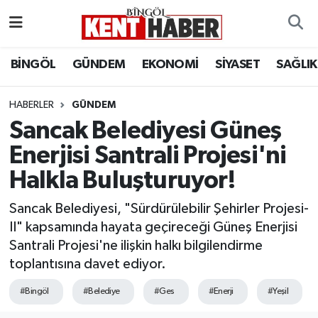
ADAKLI
Bingöl Nöbetçi Eczaneler
BİNGÖL
GÜNDEM
EKONOMİ
SİYASET
SAĞLIK
BİLİM-TEKNOLOJİ
Bingöl Hava Durumu
HABERLER
GÜNDEM
Sancak Belediyesi Güneş
DÜNYA
Bingöl Namaz Vakitleri
Enerjisi Santrali Projesi'ni
EĞİTİM
Bingöl Trafik Yoğunluk Haritası
Halkla Buluşturuyor!
EKONOMİ
Süper Lig Puan Durumu ve Fikstür
Sancak Belediyesi, "Sürdürülebilir Şehirler Projesi-
II" kapsamında hayata geçireceği Güneş Enerjisi
GENÇ
Tüm Manşetler
Santrali Projesi'ne ilişkin halkı bilgilendirme
toplantısına davet ediyor.
GÜNDEM
Son Dakika Haberleri
#Bingöl
#Belediye
#Ges
#Enerji
#Yeşil
KARLIOVA
Haber Arşivi