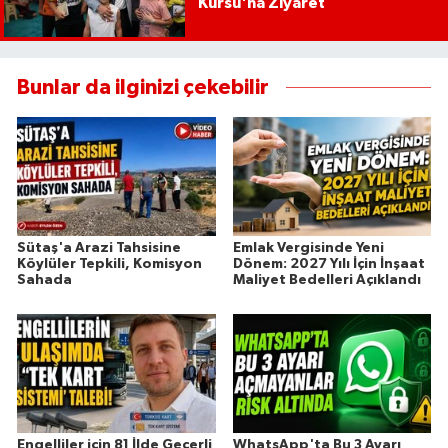
Kursu'na Ziyaret
Bunlar da ilginizi çekebilir
Sütaş'a Arazi Tahsisine
Emlak Vergisinde Yeni
Köylüler Tepkili, Komisyon
Dönem: 2027 Yılı İçin İnşaat
Sahada
Maliyet Bedelleri Açıklandı
Engelliler için 81 İlde Geçerli
WhatsApp'ta Bu 3 Ayarı