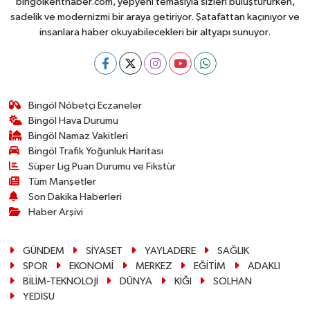
bingolkenthaber.com, yepyeni temasıyla sizleri buluştururken,
sadelik ve modernizmi bir araya getiriyor. Şatafattan kaçınıyor ve
insanlara haber okuyabilecekleri bir altyapı sunuyor.
Bingöl Nöbetçi Eczaneler
Bingöl Hava Durumu
Bingöl Namaz Vakitleri
Bingöl Trafik Yoğunluk Haritası
Süper Lig Puan Durumu ve Fikstür
Tüm Manşetler
Son Dakika Haberleri
Haber Arşivi
GÜNDEM
SİYASET
YAYLADERE
SAĞLIK
SPOR
EKONOMİ
MERKEZ
EĞİTİM
ADAKLI
BİLİM-TEKNOLOJİ
DÜNYA
KİĞI
SOLHAN
YEDİSU