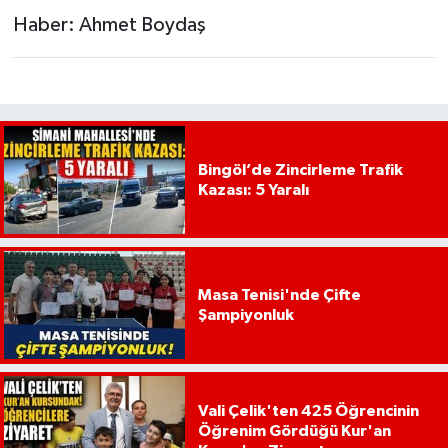
Haber: Ahmet Boydaş
Bingöl’de Zincirleme Trafik
Kazası: 5 Yaralı
Masa Tenisi'nde Çifte
Şampiyonluk
Vali Çelik'ten 425 Öğrencinin
Öğrenim Gördüğü Kur'an