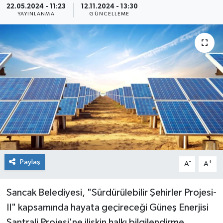
22.05.2024 - 11:23
12.11.2024 - 13:30
YAYINLANMA
GÜNCELLEME
KİĞI
MERKEZ
RESMİ İLANLAR
SAĞLIK
SİYASET
SOLHAN
Paylaş
-
+
A
A
SPOR
Sancak Belediyesi, "Sürdürülebilir Şehirler Projesi-
YAYLADERE
II" kapsamında hayata geçireceği Güneş Enerjisi
YEDİSU
Santrali Projesi'ne ilişkin halkı bilgilendirme