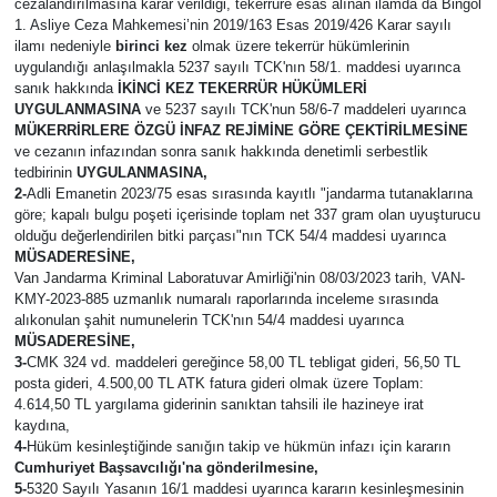
cezalandırılmasına karar verildiği, tekerrüre esas alınan ilamda da Bingöl
1. Asliye Ceza Mahkemesi’nin 2019/163 Esas 2019/426 Karar sayılı
ilamı nedeniyle
birinci kez
olmak üzere tekerrür hükümlerinin
uygulandığı anlaşılmakla 5237 sayılı TCK'nın 58/1. maddesi uyarınca
sanık hakkında
İKİNCİ KEZ
TEKERRÜR HÜKÜMLERİ
UYGULANMASINA
ve 5237 sayılı TCK'nun 58/6-7 maddeleri uyarınca
MÜKERRİRLERE ÖZGÜ İNFAZ REJİMİNE GÖRE ÇEKTİRİLMESİNE
ve cezanın infazından sonra sanık hakkında denetimli serbestlik
tedbirinin
UYGULANMASINA,
2-
Adli Emanetin 2023/75 esas sırasında kayıtlı "jandarma tutanaklarına
göre; kapalı bulgu poşeti içerisinde toplam net 337 gram olan uyuşturucu
olduğu değerlendirilen bitki parçası"nın TCK 54/4 maddesi uyarınca
MÜSADERESİNE,
Van Jandarma Kriminal Laboratuvar Amirliği'nin 08/03/2023 tarih, VAN-
KMY-2023-885 uzmanlık numaralı raporlarında inceleme sırasında
alıkonulan şahit numunelerin TCK'nın 54/4 maddesi uyarınca
MÜSADERESİNE,
3-
CMK 324 vd. maddeleri gereğince 58,00 TL tebligat gideri, 56,50 TL
posta gideri, 4.500,00 TL ATK fatura gideri olmak üzere Toplam:
4.614,50 TL yargılama giderinin sanıktan tahsili ile hazineye irat
kaydına,
4
-
Hüküm kesinleştiğinde sanığın takip ve hükmün infazı için kararın
Cumhuriyet Başsavcılığı'na gönderilmesine,
5-
5320 Sayılı Yasanın 16/1 maddesi uyarınca kararın kesinleşmesinin