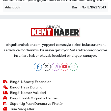
Mahkeme kararı yerine geçerli olmak üzere ilgililere ilanen tebliğ olunur.
#ilangovtr
Basın No ILN02277343
bingolkenthaber.com, yepyeni temasıyla sizleri buluştururken,
sadelik ve modernizmi bir araya getiriyor. Şatafattan kaçınıyor ve
insanlara haber okuyabilecekleri bir altyapı sunuyor.
Bingöl Nöbetçi Eczaneler
Bingöl Hava Durumu
Bingöl Namaz Vakitleri
Bingöl Trafik Yoğunluk Haritası
Süper Lig Puan Durumu ve Fikstür
Tüm Manşetler