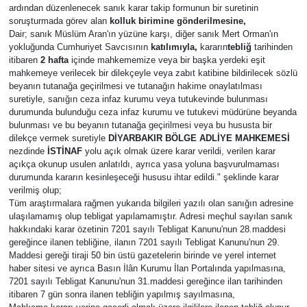
ardından düzenlenecek sanık karar takip formunun bir suretinin
soruşturmada görev alan
kolluk birimine gönderilmesine,
Dair; sanık Müslüm Aran'ın yüzüne karşı, diğer sanık Mert Orman'ın
yokluğunda Cumhuriyet Savcısının
katılımıyla,
kararın
tebliğ
tarihinden
itibaren
2 hafta
içinde mahkememize veya bir başka yerdeki eşit
mahkemeye verilecek bir dilekçeyle veya zabıt katibine bildirilecek sözlü
beyanın tutanağa geçirilmesi ve tutanağın hakime onaylatılması
suretiyle, sanığın ceza infaz kurumu veya tutukevinde bulunması
durumunda bulunduğu ceza infaz kurumu ve tutukevi müdürüne beyanda
bulunması ve bu beyanın tutanağa geçirilmesi veya bu hususta bir
dilekçe vermek suretiyle
DİYARBAKIR BÖLGE ADLİYE MAHKEMESİ
nezdinde
İSTİNAF
yolu açık olmak üzere karar verildi, verilen karar
açıkça okunup usulen anlatıldı, ayrıca yasa yoluna başvurulmaması
durumunda kararın kesinleşeceği hususu ihtar edildi." şeklinde karar
verilmiş olup;
Tüm araştırmalara rağmen yukarıda bilgileri yazılı olan sanığın adresine
ulaşılamamış olup tebligat yapılamamıştır. Adresi meçhul sayılan sanık
hakkındaki karar özetinin 7201 sayılı Tebligat Kanunu'nun 28.maddesi
gereğince ilanen tebliğine, ilanın 7201 sayılı Tebligat Kanunu'nun 29.
Maddesi gereği tiraji 50 bin üstü gazetelerin birinde ve yerel internet
haber sitesi ve ayrıca Basın İlân Kurumu İlan Portalında yapılmasına,
7201 sayılı Tebligat Kanunu'nun 31.maddesi gereğince ilan tarihinden
itibaren 7 gün sonra ilanen tebliğin yapılmış sayılmasına,