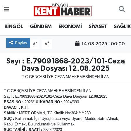
ADAKLI
Bingöl Nöbetçi Eczaneler
BİNGÖL
GÜNDEM
EKONOMİ
SİYASET
SAĞLIK
BİLİM-TEKNOLOJİ
Bingöl Hava Durumu
Paylaş
-
+
14.08.2025 - 00:00
A
A
DÜNYA
Bingöl Namaz Vakitleri
Sayı : E.79091868-2023/101-Ceza
EĞİTİM
Bingöl Trafik Yoğunluk Haritası
Dava Dosyası 12.08.2025
T.C.GENÇASLİYE CEZA MAHKEMESİNDEN İLAN
EKONOMİ
Süper Lig Puan Durumu ve Fikstür
T.C.GENÇASLİYE CEZA MAHKEMESİNDEN İLAN
GENÇ
Tüm Manşetler
Sayı
: E.79091868-2023/101-Ceza Dava Dosyası
12.08.2025
ESAS NO
:
2023/101
KARAR NO
:
2024/393
DAVACI
:
K.H.
GÜNDEM
Son Dakika Haberleri
SANIK
:
MERT ORMAN, TC Kimlik No:304*****250
SUÇ
:
Kullanmak İçin Uyuşturucu veya Uyarıcı Madde Satın Almak,
Kabul Etmek, Bulundurmak ve Kullanmak
KARLIOVA
Haber Arşivi
SUÇ TARİHİ / SAATİ
:
28/02/2023 -