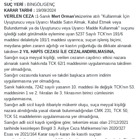
SUÇ YERİ
:
BİNGÖL/GENÇ
KARAR TARİHİ
:
19/09/2024
KİĞI
VERİLEN CEZA :
1-Sanık
Mert Orman'ın
üzerine atılı "Kullanmak İçin
Uyuşturucu veya Uyarıcı Madde Satın Almak, Kabul Etmek veya
MERKEZ
Bulundurmak ya da Uyuşturucu veya Uyarıcı Madde Kullanmak" suçunu
işlediği sabit görülmekle eylemine uyan 5237 Sayılı TCK'nın 191/6
maddesi delaletiyle 191/1 maddesi uyarınca; suçun işleniş biçimi,
RESMİ İLANLAR
meydana gelen zararın ağırlığı ve kastın yoğunluğu da dikkate alınarak
takdiren
2 YIL HAPİS CEZASI İLE CEZALANDIRILMASINA,
Sanığın suça meyyal kişiliği, verilen cezanın caydırıcı etkisi nazara
SAĞLIK
alınarak sanık hakkında TCK 62/1 maddesinin uygulanmasına takdiren
yer olmadığına,
SİYASET
Sanığın cezasında kanuni ve takdiri başkaca artırım indirim
uygulanmasına yer olmadığına,
Sanık hakkında, 7242 sayılı yasanın 10. maddesi ile değişik TCK'nın 53.
SOLHAN
maddesinin 1 ve 2. fıkraları ile 3. fıkrasının birinci cümlesinin
uygulanmasına,
Sanığın adli sicil kaydı itibariyle mükerrir oluşu, suça meyyal kişiliği
SPOR
nazara alındığında yasal olanak bulunmadığından CMK 231, TCK 50,
TCK 51 maddelerinin uygulanmasına yer olmadığına,
YAYLADERE
Sanığın adli sicil kaydı içeriğine göre; tekerrüre esas olan 27/12/2021
tarihinde kesinleşen Bingöl 3. Asliye Ceza Mahkemesi’nin 2020/327
Esas ve 2021/164 Karar sayılı kararı ile kasıtlı suçtan
YEDİSU