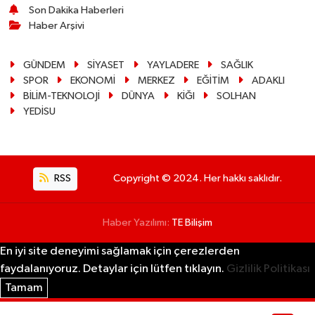
Son Dakika Haberleri
Haber Arşivi
GÜNDEM
SİYASET
YAYLADERE
SAĞLIK
SPOR
EKONOMİ
MERKEZ
EĞİTİM
ADAKLI
BİLİM-TEKNOLOJİ
DÜNYA
KİĞI
SOLHAN
YEDİSU
RSS
Copyright © 2024. Her hakkı saklıdır.
Haber Yazılımı:
TE Bilişim
En iyi site deneyimi sağlamak için çerezlerden
faydalanıyoruz. Detaylar için lütfen tıklayın.
Gizlilik Politikası
Tamam