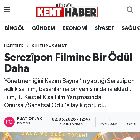
ADAKLI
Bingöl Nöbetçi Eczaneler
BİNGÖL
GÜNDEM
EKONOMİ
SİYASET
SAĞLIK
BİLİM-TEKNOLOJİ
Bingöl Hava Durumu
HABERLER
KÜLTÜR - SANAT
Serezîpon Filmine Bir Ödül
DÜNYA
Bingöl Namaz Vakitleri
Daha
EĞİTİM
Bingöl Trafik Yoğunluk Haritası
Yönetmenliğini Kazım Baynal’ın yaptığı Serezîpon
EKONOMİ
Süper Lig Puan Durumu ve Fikstür
adlı kısa film, başarılarına bir yenisini daha ekledi.
Film, 1. Kestel Kısa Film Yarışmasında
GENÇ
Tüm Manşetler
Onursal/Sanatsal Ödül’e layık görüldü.
GÜNDEM
Son Dakika Haberleri
FUAT OTLAK
02.06.2026 - 12:47
1
EDITÖR
YAYINLANMA
PAYLAŞIM
OKUNM
KARLIOVA
Haber Arşivi