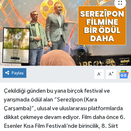
KİĞI
MERKEZ
RESMİ İLANLAR
SAĞLIK
SİYASET
Paylaş
-
+
A
A
SOLHAN
Çekildiği günden bu yana birçok festival ve
yarışmada ödül alan “Serezîpon (Kara
SPOR
Çarşamba)”, ulusal ve uluslararası platformlarda
YAYLADERE
dikkat çekmeye devam ediyor. Film daha önce 6.
Esenler Kısa Film Festivali’nde birincilik, 8. Siirt
YEDİSU