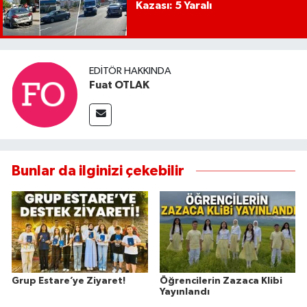
Kazası: 5 Yaralı
EDITÖR HAKKINDA
Fuat OTLAK
Bunlar da ilginizi çekebilir
Grup Estare’ye Ziyaret!
Öğrencilerin Zazaca Klibi
Yayınlandı