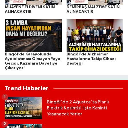
MUAYENE ELDİVENİ SATIN
DEMİRBAŞ MALZEME SATIN
ALINACAKTIR
ALINACAKTIR
Bingöl’de Karayolunda
Bingöl'de Alzheimer
Aydınlatması Olmayan Yaya
Hastalarına Takip Cihazı
Geçidi, Kazalara Davetiye
Desteği
Çıkarıyor!
Trend Haberler
1
Bingöl'de 2 Ağustos'ta Planlı
Elektrik Kesintisi: İşte Kesinti
Yaşanacak Yerler
2