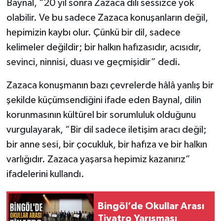
Baynal, “20 yıl sonra Zazaca dili sessizce yok
olabilir. Ve bu sadece Zazaca konuşanların değil,
hepimizin kaybı olur. Çünkü bir dil, sadece
kelimeler değildir; bir halkın hafızasıdır, acısıdır,
sevinci, ninnisi, duası ve geçmişidir” dedi.
Zazaca konuşmanın bazı çevrelerde hâlâ yanlış bir
şekilde küçümsendiğini ifade eden Baynal, dilin
korunmasının kültürel bir sorumluluk olduğunu
vurgulayarak, “Bir dil sadece iletişim aracı değil;
bir anne sesi, bir çocukluk, bir hafıza ve bir halkın
varlığıdır. Zazaca yaşarsa hepimiz kazanırız”
ifadelerini kullandı.
Bingöl’de Okullar Arası
Tiyatro Yarışması