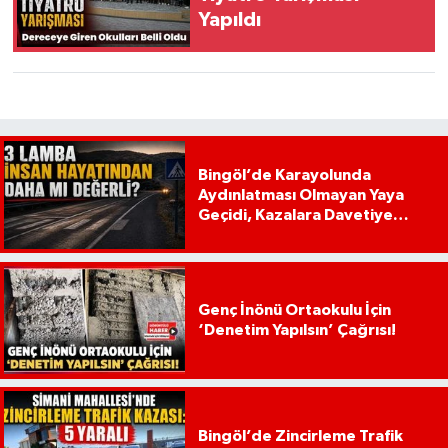
Yapıldı
Bingöl’de Karayolunda
Aydınlatması Olmayan Yaya
Geçidi, Kazalara Davetiye
Çıkarıyor!
Genç İnönü Ortaokulu İçin
‘Denetim Yapılsın’ Çağrısı!
Bingöl’de Zincirleme Trafik