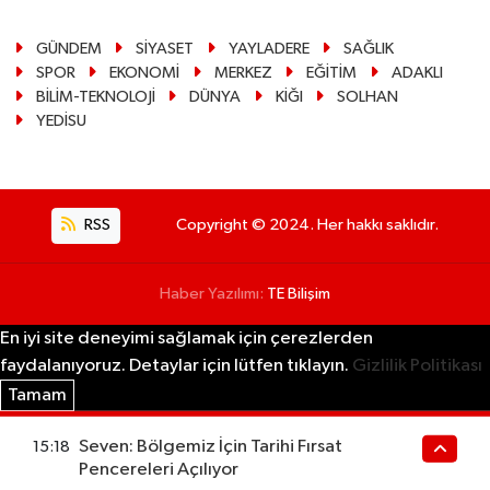
GÜNDEM
SİYASET
YAYLADERE
SAĞLIK
SPOR
EKONOMİ
MERKEZ
EĞİTİM
ADAKLI
BİLİM-TEKNOLOJİ
DÜNYA
KİĞI
SOLHAN
YEDİSU
RSS
Copyright © 2024. Her hakkı saklıdır.
Haber Yazılımı:
TE Bilişim
En iyi site deneyimi sağlamak için çerezlerden
faydalanıyoruz. Detaylar için lütfen tıklayın.
Gizlilik Politikası
Tamam
Seven: Bölgemiz İçin Tarihi Fırsat
15:18
Pencereleri Açılıyor