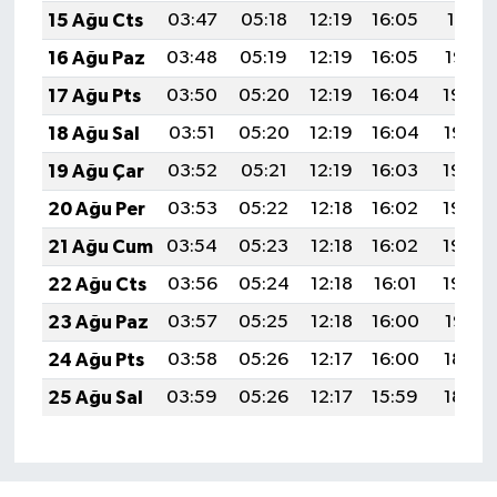
15 Ağu Cts
03:47
05:18
12:19
16:05
19:11
16 Ağu Paz
03:48
05:19
12:19
16:05
19:10
17 Ağu Pts
03:50
05:20
12:19
16:04
19:09
18 Ağu Sal
03:51
05:20
12:19
16:04
19:07
19 Ağu Çar
03:52
05:21
12:19
16:03
19:06
20 Ağu Per
03:53
05:22
12:18
16:02
19:05
21 Ağu Cum
03:54
05:23
12:18
16:02
19:03
22 Ağu Cts
03:56
05:24
12:18
16:01
19:02
23 Ağu Paz
03:57
05:25
12:18
16:00
19:01
24 Ağu Pts
03:58
05:26
12:17
16:00
18:59
25 Ağu Sal
03:59
05:26
12:17
15:59
18:58