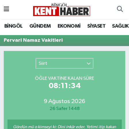
ADAKLI
Bingöl Nöbetçi Eczaneler
BİNGÖL
GÜNDEM
EKONOMİ
SİYASET
SAĞLIK
BİLİM-TEKNOLOJİ
Bingöl Hava Durumu
Pervari Namaz Vakitleri
DÜNYA
Bingöl Namaz Vakitleri
Siirt
EĞİTİM
Bingöl Trafik Yoğunluk Haritası
ÖĞLE VAKTİNE KALAN SÜRE
EKONOMİ
Süper Lig Puan Durumu ve Fikstür
08:11:34
GENÇ
Tüm Manşetler
9 Ağustos 2026
26 Safer 1448
GÜNDEM
Son Dakika Haberleri
KARLIOVA
Haber Arşivi
Gördün mü o kimseyi ki: Dini inkâr eder. Yetimi itip kakan