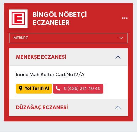
BINGÖL NÖBETÇI
ECZANELER
MENEKŞE ECZANESİ
İnönü Mah.Kültür Cad.No12/A
Yol Tarifi Al
0 (426) 214 40 40
DÜZAĞAÇ ECZANESİ