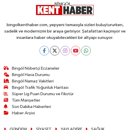
bingolkenthaber.com, yepyeni temasıyla sizleri buluştururken,
sadelik ve modernizmi bir araya getiriyor. Şatafattan kaçınıyor ve
insanlara haber okuyabilecekleri bir altyapı sunuyor.
Bingöl Nöbetçi Eczaneler
Bingöl Hava Durumu
Bingöl Namaz Vakitleri
Bingöl Trafik Yoğunluk Haritası
Süper Lig Puan Durumu ve Fikstür
Tüm Manşetler
Son Dakika Haberleri
Haber Arşivi
GÜNDEM
SİYASET
YAYLADERE
SAĞLIK