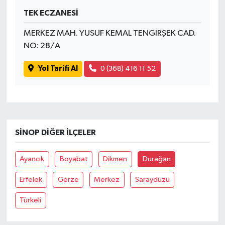
TEK ECZANESİ
MERKEZ MAH. YUSUF KEMAL TENGİRŞEK CAD.
NO: 28/A
Yol Tarifi Al
0 (368) 416 11 52
SINOP DIĞER İLÇELER
Ayancık
Boyabat
Dikmen
Durağan
Erfelek
Gerze
Merkez
Saraydüzü
Türkeli