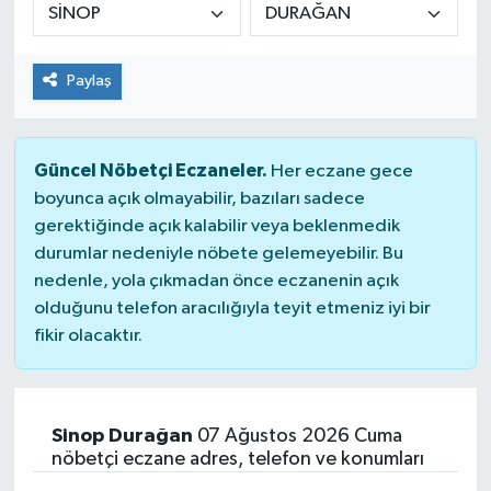
KİĞI
Paylaş
MERKEZ
RESMİ İLANLAR
Güncel Nöbetçi Eczaneler.
Her eczane gece
boyunca açık olmayabilir, bazıları sadece
SAĞLIK
gerektiğinde açık kalabilir veya beklenmedik
durumlar nedeniyle nöbete gelemeyebilir. Bu
SİYASET
nedenle, yola çıkmadan önce eczanenin açık
olduğunu telefon aracılığıyla teyit etmeniz iyi bir
SOLHAN
fikir olacaktır.
SPOR
YAYLADERE
Sinop Durağan
07 Ağustos 2026 Cuma
nöbetçi eczane adres, telefon ve konumları
YEDİSU