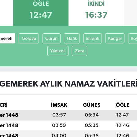
ÖĞLE
İKINDI
12:47
16:37
merek
Gölova
Gürün
Hafik
İmranlı
Kangal
Ko
Yıldızeli
Zara
GEMEREK AYLIK NAMAZ VAKITLER
CRİ
İMSAK
GÜNEŞ
ÖĞLE
er 1448
03:57
05:34
12:47
er 1448
03:59
05:35
12:46
er 1448
04:00
05:36
12:46