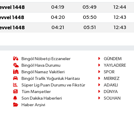
evvel 1448
04:19
05:49
12:44
evvel 1448
04:20
05:50
12:43
evvel 1448
04:21
05:51
12:43
Bingöl Nöbetçi Eczaneler
GÜNDEM
Bingöl Hava Durumu
YAYLADERE
Bingöl Namaz Vakitleri
SPOR
Bingöl Trafik Yoğunluk Haritası
MERKEZ
Süper Lig Puan Durumu ve Fikstür
ADAKLI
Tüm Manşetler
DÜNYA
Son Dakika Haberleri
SOLHAN
Haber Arşivi