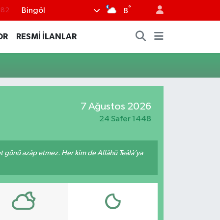
°
Bingöl
.82
8
.02
OR
RESMİ İLANLAR
.19
.18
.19
%0
7 Ağustos 2026
24 Safer 1448
met günü azâp etmez. Her kim de Allâhü Teâlâ’ya