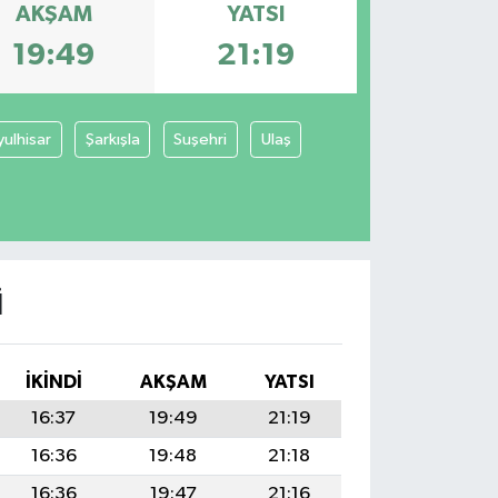
AKŞAM
YATSI
19:49
21:19
yulhisar
Şarkışla
Suşehri
Ulaş
I
İKINDI
AKŞAM
YATSI
16:37
19:49
21:19
16:36
19:48
21:18
16:36
19:47
21:16