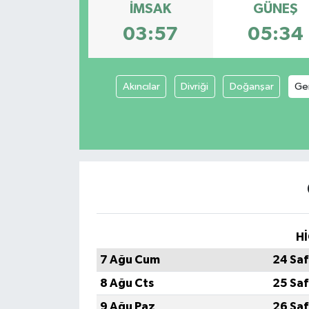
İMSAK
GÜNEŞ
KİĞI
03:57
05:34
MERKEZ
Akıncılar
Divriği
Doğanşar
Ge
RESMİ İLANLAR
SAĞLIK
SİYASET
SOLHAN
SPOR
Hİ
7 Ağu Cum
24 Saf
YAYLADERE
8 Ağu Cts
25 Saf
YEDİSU
9 Ağu Paz
26 Saf