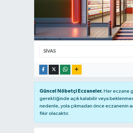
KİĞI
MERKEZ
RESMİ İLANLAR
SAĞLIK
SİYASET
SOLHAN
Güncel Nöbetçi Eczaneler.
Her eczane ge
gerektiğinde açık kalabilir veya beklenme
SPOR
nedenle, yola çıkmadan önce eczanenin açık
fikir olacaktır.
YAYLADERE
YEDİSU