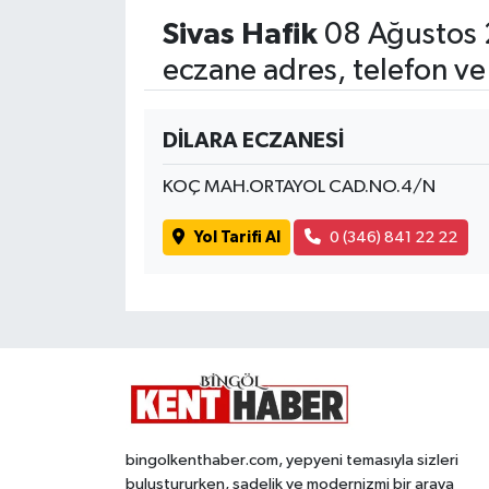
Sivas Hafik
08 Ağustos 
eczane adres, telefon ve
DİLARA ECZANESİ
KOÇ MAH.ORTAYOL CAD.NO.4/N
Yol Tarifi Al
0 (346) 841 22 22
bingolkenthaber.com, yepyeni temasıyla sizleri
buluştururken, sadelik ve modernizmi bir araya