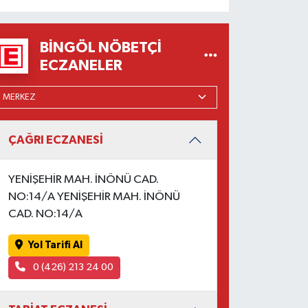
BINGÖL NÖBETÇI
ECZANELER
ÇAĞRI ECZANESİ
YENİŞEHİR MAH. İNÖNÜ CAD.
NO:14/A YENİŞEHİR MAH. İNÖNÜ
CAD. NO:14/A
Yol Tarifi Al
0 (426) 213 24 00