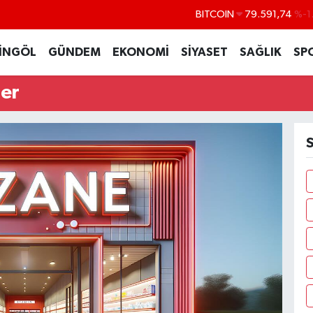
BITCOIN
79.591,74
%-1
DOLAR
45,43620
%0
İNGÖL
GÜNDEM
EKONOMİ
SİYASET
SAĞLIK
SP
EURO
53,38690
%0
ler
STERLİN
61,60380
%0
G.ALTIN
6862,09000
%0
BİST100
14.598,00