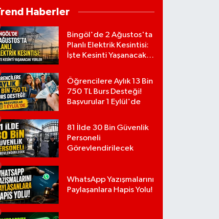
Trend Haberler
Bingöl'de 2 Ağustos'ta
Planlı Elektrik Kesintisi:
İşte Kesinti Yaşanacak
Yerler
Öğrencilere Aylık 13 Bin
750 TL Burs Desteği!
Başvurular 1 Eylül'de
81 İlde 30 Bin Güvenlik
Personeli
Görevlendirilecek
WhatsApp Yazışmalarını
Paylaşanlara Hapis Yolu!