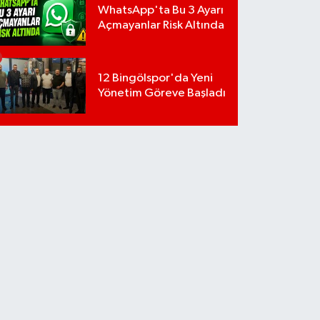
WhatsApp'ta Bu 3 Ayarı
Açmayanlar Risk Altında
12 Bingölspor'da Yeni
Yönetim Göreve Başladı