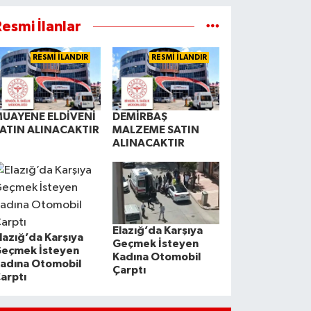
esmi İlanlar
RESMİ İLANDIR
RESMİ İLANDIR
UAYENE ELDİVENİ
DEMİRBAŞ
ATIN ALINACAKTIR
MALZEME SATIN
ALINACAKTIR
Elazığ’da Karşıya
lazığ’da Karşıya
Geçmek İsteyen
eçmek İsteyen
Kadına Otomobil
adına Otomobil
Çarptı
arptı