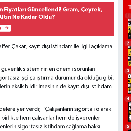
n Fiyatları Güncellendi! Gram, Çeyrek,
1
Altın Ne Kadar Oldu?
e
2
r Çakar, kayıt dışı istihdam ile ilgili açıklama
l güvenlik sisteminin en önemli sorunları
3
igortasız işçi çalıştırma durumunda olduğu gibi,
rin eksik bildirilmesinin de kayıt dışı istihdam
4
delere yer verdi; “Çalışanların sigortalı olarak
a birlikte hem çalışanlar hem de işverenler
renlerin sigortasız istihdam sağlama hakkı
5