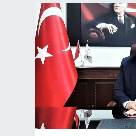
KİĞI
MERKEZ
RESMİ İLANLAR
SAĞLIK
SİYASET
SOLHAN
SPOR
YAYLADERE
YEDİSU