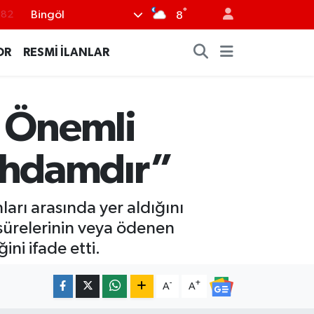
°
Bingöl
.02
8
.19
OR
RESMİ İLANLAR
.18
.19
n Önemli
%0
.82
stihdamdır”
ları arasında yer aldığını
 sürelerinin veya ödenen
ini ifade etti.
-
+
A
A