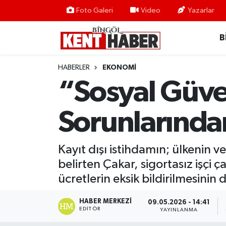
Foto Galeri
Video
Yazarlar
B
ADAKLI
Bingöl Nöbetçi Eczaneler
BİLİM-TEKNOLOJİ
Bingöl Hava Durumu
HABERLER
EKONOMI
“Sosyal Güve
DÜNYA
Bingöl Namaz Vakitleri
Sorunlarından
EĞİTİM
Bingöl Trafik Yoğunluk Haritası
EKONOMİ
Süper Lig Puan Durumu ve Fikstür
Kayıt dışı istihdamın; ülkenin v
belirten Çakar, sigortasız işçi
GENÇ
Tüm Manşetler
ücretlerin eksik bildirilmesinin 
GÜNDEM
Son Dakika Haberleri
HABER MERKEZI
09.05.2026 - 14:41
EDITÖR
YAYINLANMA
KARLIOVA
Haber Arşivi