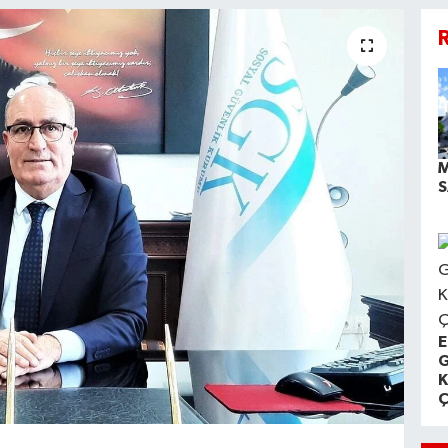
R
M
S
E
G
K
Ç