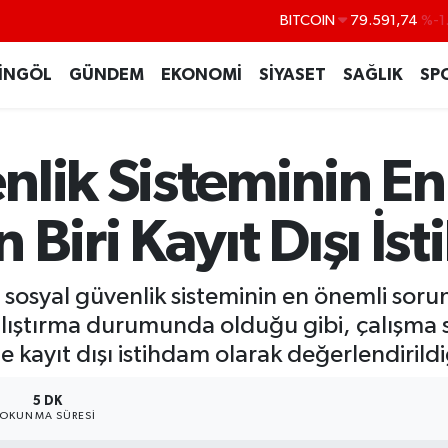
DOLAR
45,43620
%0
EURO
53,38690
%0
İNGÖL
GÜNDEM
EKONOMİ
SİYASET
SAĞLIK
SP
STERLİN
61,60380
%0
G.ALTIN
6862,09000
%0
nlik Sisteminin E
BİST100
14.598,00
BITCOIN
79.591,74
%-1
 Biri Kayıt Dışı İ
e sosyal güvenlik sisteminin en önemli sorun
 çalıştırma durumunda olduğu gibi, çalışma
de kayıt dışı istihdam olarak değerlendirildiğ
5 DK
OKUNMA SÜRESI