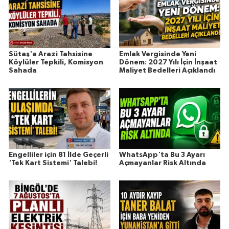
Sütaş'a Arazi Tahsisine
Emlak Vergisinde Yeni
Köylüler Tepkili, Komisyon
Dönem: 2027 Yılı İçin İnşaat
Sahada
Maliyet Bedelleri Açıklandı
Engelliler için 81 İlde Geçerli
WhatsApp'ta Bu 3 Ayarı
'Tek Kart Sistemi' Talebi!
Açmayanlar Risk Altında