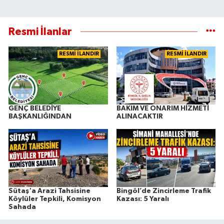
Resmi İlanlar
RESMİ İLANDIR
RESMİ İLANDIR
GENÇ BELEDİYE
BAKIM VE ONARIM HİZMETİ
BAŞKANLIĞINDAN
ALINACAKTIR
Sütaş'a Arazi Tahsisine
Bingöl’de Zincirleme Trafik
Köylüler Tepkili, Komisyon
Kazası: 5 Yaralı
Sahada