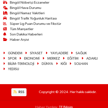
Bingöl Nöbetçi Eczaneler
Bingöl Hava Durumu
Bingöl Namaz Vakitleri
Bingöl Trafik Yoğunluk Haritası
Süper Lig Puan Durumu ve Fikstür
Tüm Manşetler
Son Dakika Haberleri
Haber Arşivi
GÜNDEM
SİYASET
YAYLADERE
SAĞLIK
SPOR
EKONOMİ
MERKEZ
EĞİTİM
ADAKLI
BİLİM-TEKNOLOJİ
DÜNYA
KİĞI
SOLHAN
YEDİSU
RSS
Copyright © 2024. Her hakkı saklıdır.
Haber Yazılımı:
TE Bilişim