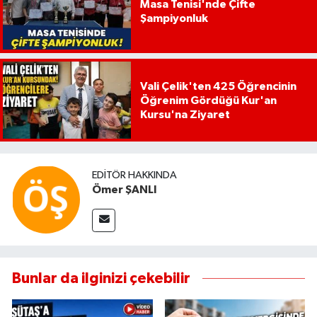
Masa Tenisi'nde Çifte
Şampiyonluk
Vali Çelik'ten 425 Öğrencinin
Öğrenim Gördüğü Kur'an
Kursu'na Ziyaret
EDITÖR HAKKINDA
Ömer ŞANLI
Bunlar da ilginizi çekebilir