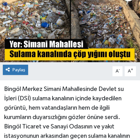
KİĞI
MERKEZ
RESMİ İLANLAR
SAĞLIK
Paylaş
-
+
A
A
SİYASET
Bingöl Merkez Simani Mahallesinde Devlet su
SOLHAN
İşleri (DSİ) sulama kanalının içinde kaydedilen
SPOR
görüntü, hem vatandaşların hem de ilgili
kurumların duyarsızlığını gözler önüne serdi.
YAYLADERE
Bingöl Ticaret ve Sanayi Odasının ve yakıt
istasyonunun arkasından geçen sulama kanalının
YEDİSU