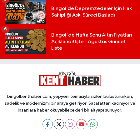
Bingöl’de Depremzedeler İçin Hak
Sahipliği Askı Süreci Başladı
6
Bingöl'de Hafta Sonu Altın Fiyatları
Açıklandı! İşte 1 Ağustos Güncel
Liste
bingolkenthaber.com, yepyeni temasıyla sizleri buluştururken,
sadelik ve modernizmi bir araya getiriyor. Şatafattan kaçınıyor ve
insanlara haber okuyabilecekleri bir altyapı sunuyor.