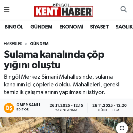
ADAKLI
Bingöl Nöbetçi Eczaneler
BİNGÖL
GÜNDEM
EKONOMİ
SİYASET
SAĞLIK
BİLİM-TEKNOLOJİ
Bingöl Hava Durumu
HABERLER
GÜNDEM
Sulama kanalında çöp
DÜNYA
Bingöl Namaz Vakitleri
yığını oluştu
EĞİTİM
Bingöl Trafik Yoğunluk Haritası
Bingöl Merkez Simani Mahallesinde, sulama
EKONOMİ
Süper Lig Puan Durumu ve Fikstür
kanalının içi çöplerle doldu. Mahalleleri, gerekli
temizlik çalışmalarının yapılmasını istiyor.
GENÇ
Tüm Manşetler
ÖMER ŞANLI
26.11.2025 - 12:15
26.11.2025 - 12:20
EDITÖR
YAYINLANMA
GÜNCELLEME
GÜNDEM
Son Dakika Haberleri
KARLIOVA
Haber Arşivi