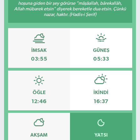
hoşuna giden bir şey görürse "mâşâallah, bârekallâh,
Allah mübarek etsin" diyerek bereketle dua etsin. Çünkü
KİĞI
nazar, haktır. (Hadis-i Şerif)
MERKEZ
RESMİ İLANLAR
İMSAK
GÜNEŞ
SAĞLIK
03:55
05:33
SİYASET
SOLHAN
ÖĞLE
İKINDI
12:46
16:37
SPOR
YAYLADERE
AKŞAM
YATSI
YEDİSU