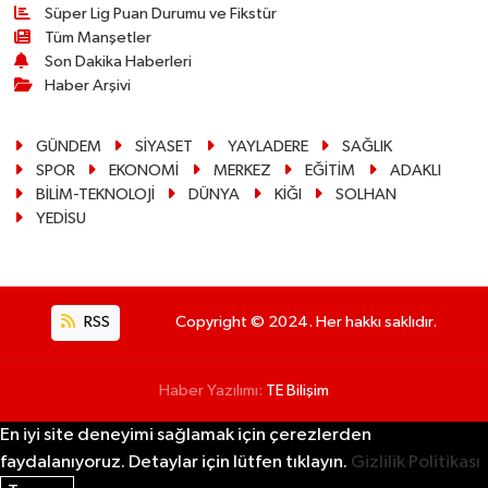
Süper Lig Puan Durumu ve Fikstür
Tüm Manşetler
Son Dakika Haberleri
Haber Arşivi
GÜNDEM
SİYASET
YAYLADERE
SAĞLIK
SPOR
EKONOMİ
MERKEZ
EĞİTİM
ADAKLI
BİLİM-TEKNOLOJİ
DÜNYA
KİĞI
SOLHAN
YEDİSU
RSS
Copyright © 2024. Her hakkı saklıdır.
Haber Yazılımı:
TE Bilişim
En iyi site deneyimi sağlamak için çerezlerden
faydalanıyoruz. Detaylar için lütfen tıklayın.
Gizlilik Politikası