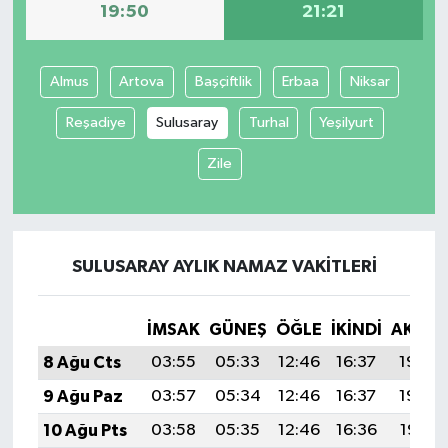
19:50
21:21
Almus
Artova
Başçiftlik
Erbaa
Niksar
Reşadiye
Sulusaray
Turhal
Yeşilyurt
Zile
SULUSARAY AYLIK NAMAZ VAKITLERI
İMSAK
GÜNEŞ
ÖĞLE
İKINDI
AKŞA
8 Ağu Cts
03:55
05:33
12:46
16:37
19:50
9 Ağu Paz
03:57
05:34
12:46
16:37
19:48
10 Ağu Pts
03:58
05:35
12:46
16:36
19:47