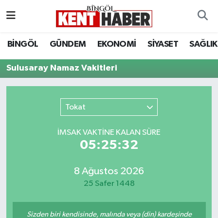
ADAKLI
Bingöl Nöbetçi Eczaneler
BİNGÖL
GÜNDEM
EKONOMİ
SİYASET
SAĞLIK
BİLİM-TEKNOLOJİ
Bingöl Hava Durumu
Sulusaray Namaz Vakitleri
DÜNYA
Bingöl Namaz Vakitleri
Tokat
EĞİTİM
Bingöl Trafik Yoğunluk Haritası
İMSAK VAKTİNE KALAN SÜRE
EKONOMİ
Süper Lig Puan Durumu ve Fikstür
05:25:32
GENÇ
Tüm Manşetler
8 Ağustos 2026
25 Safer 1448
GÜNDEM
Son Dakika Haberleri
KARLIOVA
Haber Arşivi
Sizden biri kendisinde, malında veya (din) kardeşinde