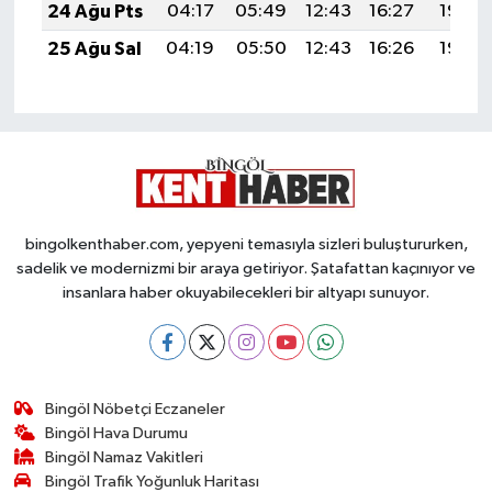
24 Ağu Pts
04:17
05:49
12:43
16:27
19:28
25 Ağu Sal
04:19
05:50
12:43
16:26
19:26
bingolkenthaber.com, yepyeni temasıyla sizleri buluştururken,
sadelik ve modernizmi bir araya getiriyor. Şatafattan kaçınıyor ve
insanlara haber okuyabilecekleri bir altyapı sunuyor.
Bingöl Nöbetçi Eczaneler
Bingöl Hava Durumu
Bingöl Namaz Vakitleri
Bingöl Trafik Yoğunluk Haritası