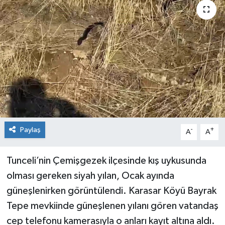
KİĞI
MERKEZ
RESMİ İLANLAR
SAĞLIK
SİYASET
Paylaş
-
+
A
A
SOLHAN
Tunceli’nin Çemişgezek ilçesinde kış uykusunda
SPOR
olması gereken siyah yılan, Ocak ayında
güneşlenirken görüntülendi. Karasar Köyü Bayrak
YAYLADERE
Tepe mevkiinde güneşlenen yılanı gören vatandaş
cep telefonu kamerasıyla o anları kayıt altına aldı.
YEDİSU