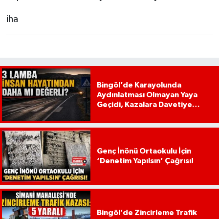
iha
Bingöl’de Karayolunda
Aydınlatması Olmayan Yaya
Geçidi, Kazalara Davetiye
Çıkarıyor!
Genç İnönü Ortaokulu İçin
‘Denetim Yapılsın’ Çağrısı!
Bingöl’de Zincirleme Trafik