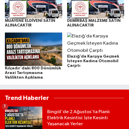
MUAYENE ELDİVENİ SATIN
DEMİRBAŞ MALZEME SATIN
ALINACAKTIR
ALINACAKTIR
Elazığ’da Karşıya Geçmek
İsteyen Kadına Otomobil
Çarptı
Kılçadır'daki 800 Dönümlük
Arazi Tartışmasına
Valilikten Açıklama
Trend Haberler
1
Bingöl'de 2 Ağustos'ta Planlı
Elektrik Kesintisi: İşte Kesinti
Yaşanacak Yerler