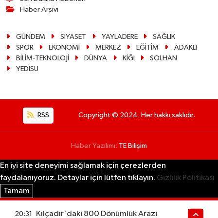
Haber Arşivi
GÜNDEM
SİYASET
YAYLADERE
SAĞLIK
SPOR
EKONOMİ
MERKEZ
EĞİTİM
ADAKLI
BİLİM-TEKNOLOJİ
DÜNYA
KİĞI
SOLHAN
YEDİSU
RSS
Copyright © 2024. Her hakkı saklıdır.
Haber Yazılımı:
TE Bilişim
En iyi site deneyimi sağlamak için çerezlerden
faydalanıyoruz. Detaylar için lütfen tıklayın.
Gizlilik Politikası
Tamam
Kılçadır'daki 800 Dönümlük Arazi
20:31