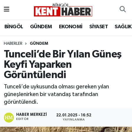
ADAKLI
Bingöl Nöbetçi Eczaneler
BİNGÖL
GÜNDEM
EKONOMİ
SİYASET
SAĞLIK
BİLİM-TEKNOLOJİ
Bingöl Hava Durumu
HABERLER
GÜNDEM
Tunceli’de Bir Yılan Güneş
DÜNYA
Bingöl Namaz Vakitleri
Keyfi Yaparken
EĞİTİM
Bingöl Trafik Yoğunluk Haritası
Görüntülendi
EKONOMİ
Süper Lig Puan Durumu ve Fikstür
Tunceli’de uykusunda olması gereken yılan
güneşlenirken bir vatandaş tarafından
GENÇ
Tüm Manşetler
görüntülendi.
GÜNDEM
Son Dakika Haberleri
HABER MERKEZI
22.01.2025 - 16:52
EDITÖR
YAYINLANMA
KARLIOVA
Haber Arşivi