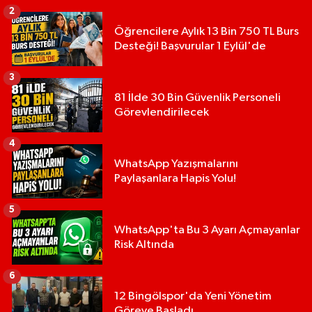
2
Öğrencilere Aylık 13 Bin 750 TL Burs
Desteği! Başvurular 1 Eylül'de
3
81 İlde 30 Bin Güvenlik Personeli
Görevlendirilecek
4
WhatsApp Yazışmalarını
Paylaşanlara Hapis Yolu!
5
WhatsApp'ta Bu 3 Ayarı Açmayanlar
Risk Altında
6
12 Bingölspor'da Yeni Yönetim
Göreve Başladı