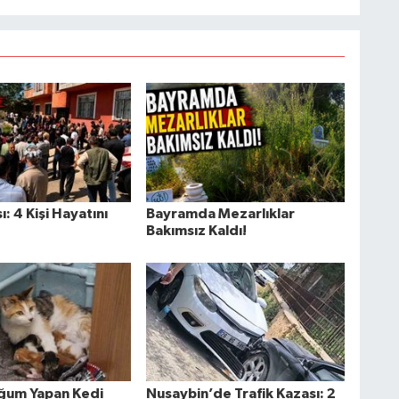
ı: 4 Kişi Hayatını
Bayramda Mezarlıklar
Bakımsız Kaldı!
oğum Yapan Kedi
Nusaybin’de Trafik Kazası: 2