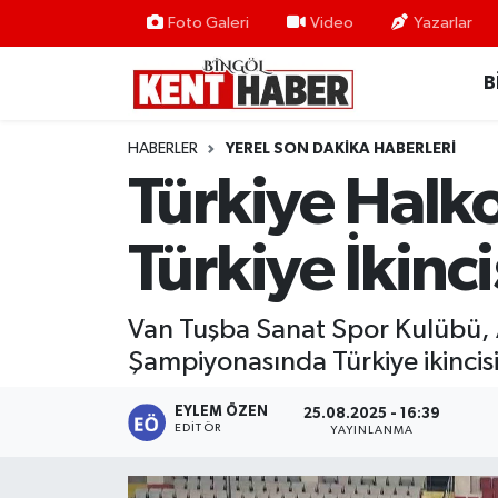
Foto Galeri
Video
Yazarlar
B
ADAKLI
Bingöl Nöbetçi Eczaneler
BİLİM-TEKNOLOJİ
Bingöl Hava Durumu
HABERLER
YEREL SON DAKIKA HABERLERI
Türkiye Halk
DÜNYA
Bingöl Namaz Vakitleri
Türkiye İkinc
EĞİTİM
Bingöl Trafik Yoğunluk Haritası
EKONOMİ
Süper Lig Puan Durumu ve Fikstür
Van Tuşba Sanat Spor Kulübü, 
Şampiyonasında Türkiye ikincisi
GENÇ
Tüm Manşetler
EYLEM ÖZEN
25.08.2025 - 16:39
GÜNDEM
Son Dakika Haberleri
EDITÖR
YAYINLANMA
KARLIOVA
Haber Arşivi