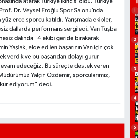
asında atarak Türkiye ikincisi oldu. Türkiye
Prof. Dr. Veysel Eroğlu Spor Salonu’nda
1
 yüzlerce sporcu katıldı. Yarışmada ekipler,
iz dallarda performans sergiledi. Van Tuşba
siz dalında 14 ekibi geride bırakarak
2
min Yaşlak, elde edilen başarının Van için çok
k verdik ve bu başarıdan dolayı gurur
evam edeceğiz. Bu süreçte destek veren
3
l Müdürümüz Yalçın Özdemir, sporcularımız,
kkür ediyorum” dedi.
4
5