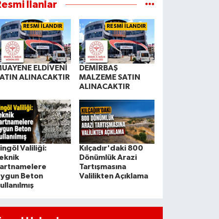
esmi İlanlar
RESMİ İLANDIR
RESMİ İLANDIR
UAYENE ELDİVENİ
DEMİRBAŞ
ATIN ALINACAKTIR
MALZEME SATIN
ALINACAKTIR
ingöl Valiliği:
Kılçadır'daki 800
eknik
Dönümlük Arazi
artnamelere
Tartışmasına
ygun Beton
Valilikten Açıklama
ullanılmış