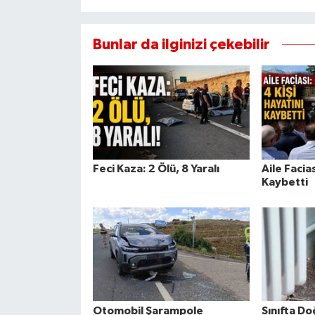
Bunlar da ilginizi çekebilir
Feci Kaza: 2 Ölü, 8 Yaralı
Aile Facias
Kaybetti
Otomobil Şarampole
Sınıfta D