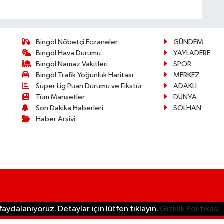
Bingöl Nöbetçi Eczaneler
GÜNDEM
Bingöl Hava Durumu
YAYLADERE
Bingöl Namaz Vakitleri
SPOR
Bingöl Trafik Yoğunluk Haritası
MERKEZ
Süper Lig Puan Durumu ve Fikstür
ADAKLI
Tüm Manşetler
DÜNYA
Son Dakika Haberleri
SOLHAN
Haber Arşivi
aydalanıyoruz. Detaylar için lütfen tıklayın.
Gizlilik Politikası