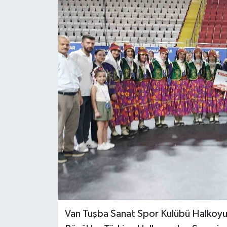
KİĞI
MERKEZ
RESMİ İLANLAR
SAĞLIK
SİYASET
SOLHAN
SPOR
YAYLADERE
Van Tuşba Sanat Spor Kulübü Halkoyun
YEDİSU