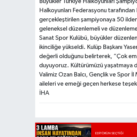
Büyükler Türkiye Halkoyunları Şampiyon
Halkoyunları Federasyonu tarafından 
gerçekleştirilen şampiyonaya 50 ilden
geleneksel düzenlemeli ve düzenlemes
Sanat Spor Kulübü, büyükler düzenleme
ikinciliğe yükseldi. Kulüp Başkanı Yase
değerli olduğunu belirterek, “Çok eme
duyuyoruz. Kültürümüzü yaşatmaya d
Valimiz Ozan Balcı, Gençlik ve Spor İ
aileleri ve emeği geçen herkese teşe
İHA
EDITÖRÜN SEÇTIĞI