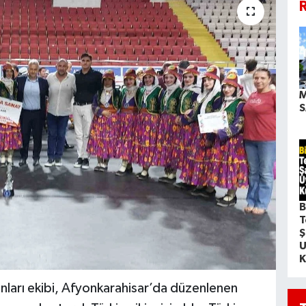
R
M
S
B
T
Ş
U
K
ları ekibi, Afyonkarahisar’da düzenlenen