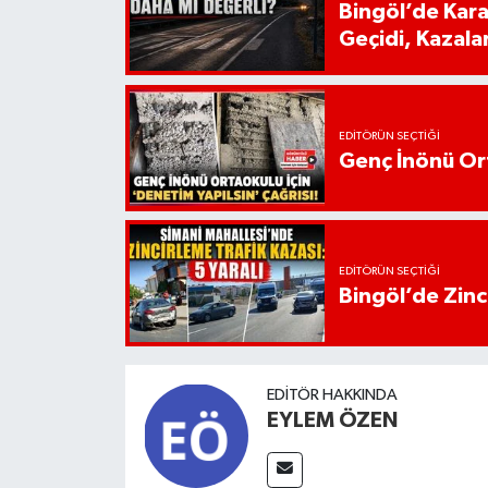
Bingöl’de Kar
Geçidi, Kazala
EDITÖRÜN SEÇTIĞI
Genç İnönü Ort
EDITÖRÜN SEÇTIĞI
Bingöl’de Zinci
EDITÖR HAKKINDA
EYLEM ÖZEN