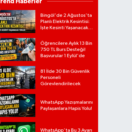
Trend Haberler
Bingöl'de 2 Ağustos'ta
Planlı Elektrik Kesintisi:
İşte Kesinti Yaşanacak
Yerler
Öğrencilere Aylık 13 Bin
750 TL Burs Desteği!
Başvurular 1 Eylül'de
81 İlde 30 Bin Güvenlik
Personeli
Görevlendirilecek
WhatsApp Yazışmalarını
Paylaşanlara Hapis Yolu!
WhatsApp'ta Bu 3 Ayarı