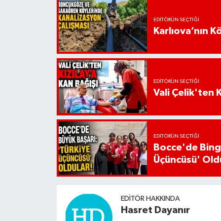
EDITÖRÜN SEÇTIĞI
Karlıova’nın K
EDITÖRÜN SEÇTIĞI
Vali Çelik'ten 
EDITÖRÜN SEÇTIĞI
Bocce'de Bingö
Üçüncüsü' Old
EDITÖR HAKKINDA
Hasret Dayanır