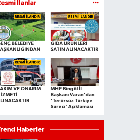
esmi İlanlar
RESMİ İLANDIR
RESMİ İLANDIR
ENÇ BELEDİYE
GIDA ÜRÜNLERİ
BAŞKANLIĞINDAN
SATIN ALINACAKTIR
RESMİ İLANDIR
AKIM VE ONARIM
MHP Bingöl İl
İZMETİ
Başkanı Varan'dan
LINACAKTIR
'Terörsüz Türkiye
Süreci' Açıklaması
Trend Haberler