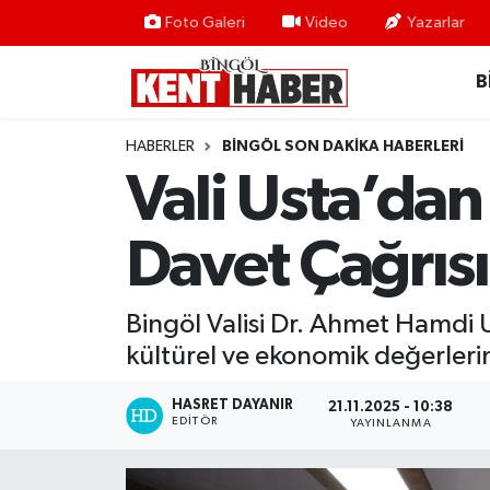
Foto Galeri
Video
Yazarlar
B
ADAKLI
Bingöl Nöbetçi Eczaneler
BİLİM-TEKNOLOJİ
Bingöl Hava Durumu
HABERLER
BINGÖL SON DAKIKA HABERLERI
Vali Usta’dan
DÜNYA
Bingöl Namaz Vakitleri
Davet Çağrısı
EĞİTİM
Bingöl Trafik Yoğunluk Haritası
EKONOMİ
Süper Lig Puan Durumu ve Fikstür
Bingöl Valisi Dr. Ahmet Hamdi U
kültürel ve ekonomik değerlerin
GENÇ
Tüm Manşetler
HASRET DAYANIR
21.11.2025 - 10:38
GÜNDEM
Son Dakika Haberleri
EDITÖR
YAYINLANMA
KARLIOVA
Haber Arşivi