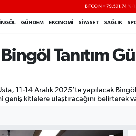
DOLAR
45,43620
%0
EURO
53,38690
%0
İNGÖL
GÜNDEM
EKONOMİ
SİYASET
SAĞLIK
SP
STERLİN
61,60380
%0
G.ALTIN
6862,09000
%0
 Bingöl Tanıtım Gü
BİST100
14.598,00
sta, 11-14 Aralık 2025’te yapılacak Bingöl
i geniş kitlelere ulaştıracağını belirterek