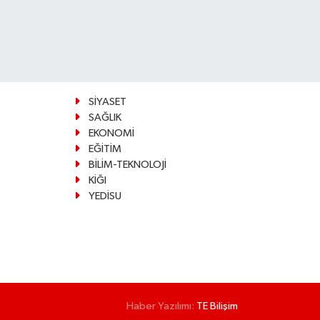
SİYASET
SAĞLIK
EKONOMİ
EĞİTİM
BİLİM-TEKNOLOJİ
KİĞI
YEDİSU
Haber Yazılımı:
TE Bilişim