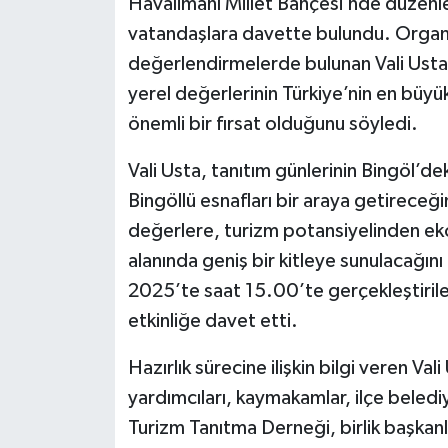
Havalimanı Millet Bahçesi’nde düzenle
vatandaşlara davette bulundu. Organizas
değerlendirmelerde bulunan Vali Usta, 
yerel değerlerinin Türkiye’nin en büyük
önemli bir fırsat olduğunu söyledi.
Vali Usta, tanıtım günlerinin Bingöl’deki
Bingöllü esnafları bir araya getireceği
değerlere, turizm potansiyelinden eko
alanında geniş bir kitleye sunulacağını 
2025’te saat 15.00’te gerçekleştirile
etkinliğe davet etti.
Hazırlık sürecine ilişkin bilgi veren Val
yardımcıları, kaymakamlar, ilçe beledi
Turizm Tanıtma Derneği, birlik başkanla