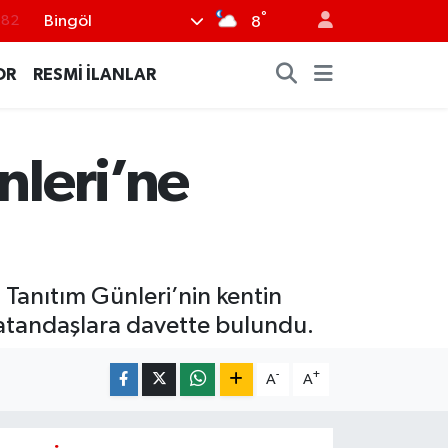
°
Bingöl
8
.02
.19
OR
RESMİ İLANLAR
.18
.19
nleri’ne
%0
 Tanıtım Günleri’nin kentin
 vatandaşlara davette bulundu.
-
+
A
A