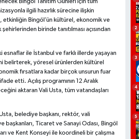
necek Bingöl Tanıtım Günleri için tüm
yonla ilgili hazırlık sürecine ilişkin
etkinliğin Bingöl’ün kültürel, ekonomik ve
2
 şehirlerinden birinde tanıtılması açısından
 esnaflar ile İstanbul ve farklı illerde yaşayan
3
ni belirterek, yöresel ürünlerden kültürel
nomik fırsatlara kadar birçok unsurun fuar
ifade etti. Açılış programının 12 Aralık
4
ceğini aktaran Vali Usta, tüm vatandaşları
i Usta, belediye başkanı, rektör, vali
5
ye başkanları, Ticaret ve Sanayi Odası, Bingöl
rı ve Kent Konseyi ile koordineli bir çalışma