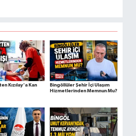
'ten Kızılay'a Kan
Bingöllüler Şehir İçi Ulaşım
Hizmetlerinden Memnun Mu?