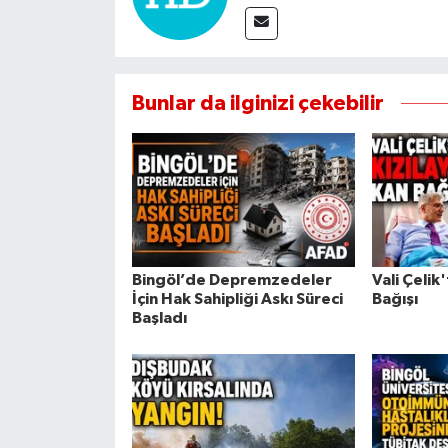
Bunlar da ilginizi çekebilir
Bingöl’de Depremzedeler
Vali Çelik
İçin Hak Sahipliği Askı Süreci
Bağışı
Başladı