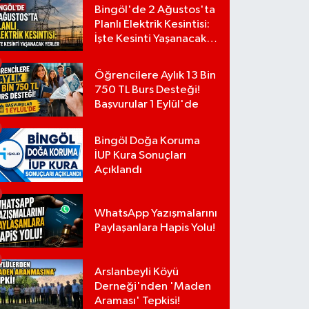
Bingöl'de 2 Ağustos'ta
Planlı Elektrik Kesintisi:
İşte Kesinti Yaşanacak
Yerler
Öğrencilere Aylık 13 Bin
750 TL Burs Desteği!
Başvurular 1 Eylül'de
Bingöl Doğa Koruma
İUP Kura Sonuçları
Açıklandı
WhatsApp Yazışmalarını
Paylaşanlara Hapis Yolu!
Arslanbeyli Köyü
Derneği'nden 'Maden
Araması' Tepkisi!