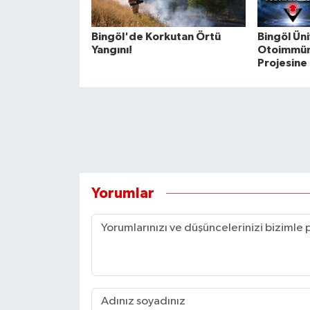
Bingöl'de Korkutan Örtü
Bingöl Üni
Yangını!
Otoimmün 
Projesine
Yorumlar