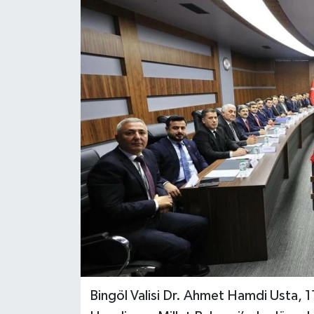
KİĞI
MERKEZ
RESMİ İLANLAR
SAĞLIK
SİYASET
SOLHAN
SPOR
YAYLADERE
Bingöl Valisi Dr. Ahmet Hamdi Usta, 11
YEDİSU