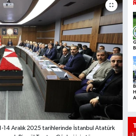
R
G
B
H
A
-14 Aralık 2025 tarihlerinde İstanbul Atatürk
1