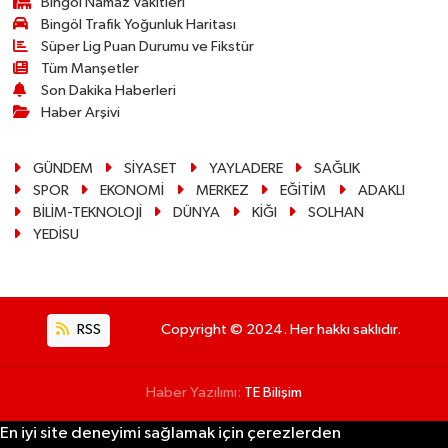
Bingöl Namaz Vakitleri
Bingöl Trafik Yoğunluk Haritası
Süper Lig Puan Durumu ve Fikstür
Tüm Manşetler
Son Dakika Haberleri
Haber Arşivi
GÜNDEM
SİYASET
YAYLADERE
SAĞLIK
SPOR
EKONOMİ
MERKEZ
EĞİTİM
ADAKLI
BİLİM-TEKNOLOJİ
DÜNYA
KİĞI
SOLHAN
YEDİSU
RSS
Copyright © 2024. Her hakkı saklıdır.
Haber Yazılımı:
TE Bilişim
En iyi site deneyimi sağlamak için çerezlerden