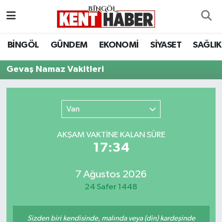
ADAKLI
Bingöl Nöbetçi Eczaneler
BİNGÖL
GÜNDEM
EKONOMİ
SİYASET
SAĞLIK
BİLİM-TEKNOLOJİ
Bingöl Hava Durumu
Gevaş Namaz Vakitleri
DÜNYA
Bingöl Namaz Vakitleri
Van
EĞİTİM
Bingöl Trafik Yoğunluk Haritası
AKŞAM VAKTİNE KALAN SÜRE
EKONOMİ
Süper Lig Puan Durumu ve Fikstür
17:34
GENÇ
Tüm Manşetler
7 Ağustos 2026
24 Safer 1448
GÜNDEM
Son Dakika Haberleri
KARLIOVA
Haber Arşivi
Sizden biri kendisinde, malında veya (din) kardeşinde