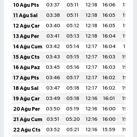
10 Ağu Pts
03:37
05:11
12:18
16:06
19:16
11 Ağu Sal
03:38
05:11
12:18
16:05
19:14
12 Ağu Çar
03:40
05:12
12:18
16:05
19:13
13 Ağu Per
03:41
05:13
12:18
16:04
19:12
14 Ağu Cum
03:42
05:14
12:17
16:04
19:11
15 Ağu Cts
03:43
05:15
12:17
16:03
19:09
16 Ağu Paz
03:45
05:16
12:17
16:03
19:08
17 Ağu Pts
03:46
05:17
12:17
16:02
19:07
18 Ağu Sal
03:47
05:18
12:17
16:02
19:06
19 Ağu Çar
03:49
05:18
12:16
16:01
19:04
20 Ağu Per
03:50
05:19
12:16
16:00
19:03
21 Ağu Cum
03:51
05:20
12:16
16:00
19:02
22 Ağu Cts
03:52
05:21
12:16
15:59
19:00