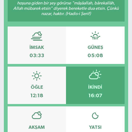
hoşuna giden bir şey görürse "mâşâallah, bârekallâh,
Allah mübarek etsin" diyerek bereketle dua etsin. Çünkü
KİĞI
nazar, haktır. (Hadis-i Şerif)
MERKEZ
RESMİ İLANLAR
İMSAK
GÜNEŞ
SAĞLIK
03:33
05:08
SİYASET
SOLHAN
ÖĞLE
İKINDI
12:18
16:07
SPOR
YAYLADERE
AKŞAM
YATSI
YEDİSU