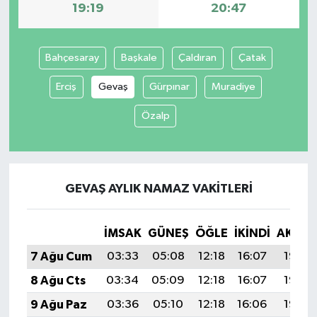
19:19
20:47
Bahçesaray
Başkale
Çaldıran
Çatak
Erciş
Gevaş
Gürpınar
Muradiye
Özalp
GEVAŞ AYLIK NAMAZ VAKITLERI
İMSAK
GÜNEŞ
ÖĞLE
İKINDI
AKŞA
7 Ağu Cum
03:33
05:08
12:18
16:07
19:19
8 Ağu Cts
03:34
05:09
12:18
16:07
19:18
9 Ağu Paz
03:36
05:10
12:18
16:06
19:17