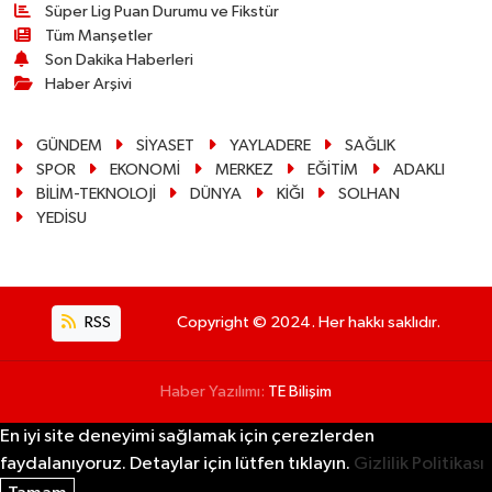
Süper Lig Puan Durumu ve Fikstür
Tüm Manşetler
Son Dakika Haberleri
Haber Arşivi
GÜNDEM
SİYASET
YAYLADERE
SAĞLIK
SPOR
EKONOMİ
MERKEZ
EĞİTİM
ADAKLI
BİLİM-TEKNOLOJİ
DÜNYA
KİĞI
SOLHAN
YEDİSU
RSS
Copyright © 2024. Her hakkı saklıdır.
Haber Yazılımı:
TE Bilişim
En iyi site deneyimi sağlamak için çerezlerden
faydalanıyoruz. Detaylar için lütfen tıklayın.
Gizlilik Politikası