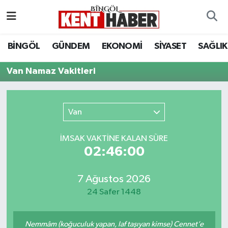
ADAKLI
Bingöl Nöbetçi Eczaneler
BİNGÖL
GÜNDEM
EKONOMİ
SİYASET
SAĞLIK
BİLİM-TEKNOLOJİ
Bingöl Hava Durumu
Van Namaz Vakitleri
DÜNYA
Bingöl Namaz Vakitleri
Van
EĞİTİM
Bingöl Trafik Yoğunluk Haritası
İMSAK VAKTİNE KALAN SÜRE
EKONOMİ
Süper Lig Puan Durumu ve Fikstür
02:46:00
GENÇ
Tüm Manşetler
7 Ağustos 2026
24 Safer 1448
GÜNDEM
Son Dakika Haberleri
KARLIOVA
Haber Arşivi
Nemmâm (koğuculuk yapan, laf taşıyan kimse) Cennet’e