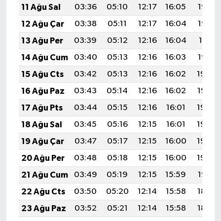
11 Ağu Sal
03:36
05:10
12:17
16:05
19:14
12 Ağu Çar
03:38
05:11
12:17
16:04
19:12
13 Ağu Per
03:39
05:12
12:16
16:04
19:11
14 Ağu Cum
03:40
05:13
12:16
16:03
19:10
15 Ağu Cts
03:42
05:13
12:16
16:02
19:09
16 Ağu Paz
03:43
05:14
12:16
16:02
19:07
17 Ağu Pts
03:44
05:15
12:16
16:01
19:06
18 Ağu Sal
03:45
05:16
12:15
16:01
19:05
19 Ağu Çar
03:47
05:17
12:15
16:00
19:03
20 Ağu Per
03:48
05:18
12:15
16:00
19:02
21 Ağu Cum
03:49
05:19
12:15
15:59
19:01
22 Ağu Cts
03:50
05:20
12:14
15:58
18:59
23 Ağu Paz
03:52
05:21
12:14
15:58
18:58