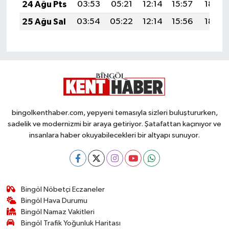
24 Ağu Pts
03:53
05:21
12:14
15:57
18:57
25 Ağu Sal
03:54
05:22
12:14
15:56
18:55
bingolkenthaber.com, yepyeni temasıyla sizleri buluştururken,
sadelik ve modernizmi bir araya getiriyor. Şatafattan kaçınıyor ve
insanlara haber okuyabilecekleri bir altyapı sunuyor.
Bingöl Nöbetçi Eczaneler
Bingöl Hava Durumu
Bingöl Namaz Vakitleri
Bingöl Trafik Yoğunluk Haritası