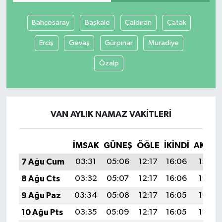
Bahçesaray
Başkale
Çaldıran
Çatak
Erciş
Gevaş
Gürpınar
Muradiye
Özalp
VAN AYLIK NAMAZ VAKITLERI
İMSAK
GÜNEŞ
ÖĞLE
İKINDI
AKŞA
7 Ağu Cum
03:31
05:06
12:17
16:06
19:18
8 Ağu Cts
03:32
05:07
12:17
16:06
19:17
9 Ağu Paz
03:34
05:08
12:17
16:05
19:16
10 Ağu Pts
03:35
05:09
12:17
16:05
19:15