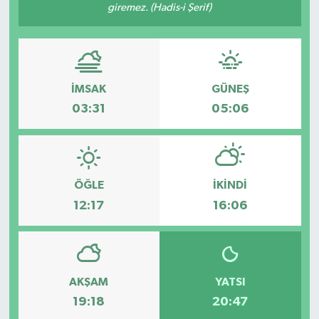
giremez. (Hadis-i Şerif)
KİĞI
MERKEZ
İMSAK
GÜNEŞ
RESMİ İLANLAR
03:31
05:06
SAĞLIK
SİYASET
ÖĞLE
İKINDI
12:17
16:06
SOLHAN
SPOR
YAYLADERE
AKŞAM
YATSI
19:18
20:47
YEDİSU