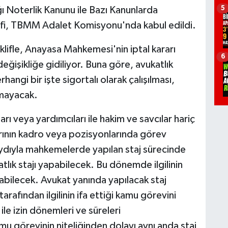
5
ğı Noterlik Kanunu ile Bazı Kanunlarda
lifi, TBMM Adalet Komisyonu'nda kabul edildi.
fle, Anayasa Mahkemesi'nin iptal kararı
6
ğişikliğe gidiliyor. Buna göre, avukatlık
hangi bir işte sigortalı olarak çalışılması,
lmayacak.
arı veya yardımcıları ile hakim ve savcılar hariç
rının kadro veya pozisyonlarında görev
aydıyla mahkemelerde yapılan staj sürecinde
katlık stajı yapabilecek. Bu dönemde ilgilinin
rılabilecek. Avukat yanında yapılacak staj
rafından ilgilinin ifa ettiği kamu görevini
le izin dönemleri ve süreleri
u görevinin niteliğinden dolayı aynı anda staj