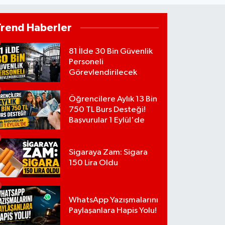
Trend Haberler
81 İlde 30 Bin Güvenlik
Personeli
Görevlendirilecek
Öğrencilere Aylık 13 Bin
750 TL Burs Desteği!
Başvurular 1 Eylül'de
Sigaraya Zam: Sigara
150 Lira Oldu
WhatsApp Yazışmalarını
Paylaşanlara Hapis Yolu!