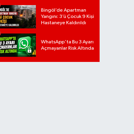
Bingöl’de Apartman
Yangını: 3’ü Çocuk 9 Kişi
Hastaneye Kaldırıldı
WhatsApp'ta Bu 3 Ayarı
Açmayanlar Risk Altında