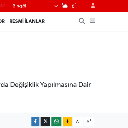
°
Bingöl
.02
8
.19
OR
RESMİ İLANLAR
.18
.19
%0
.82
rda Değişiklik Yapılmasına Dair
-
+
A
A