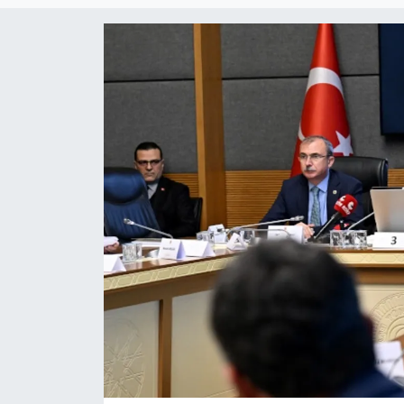
KİĞI
MERKEZ
RESMİ İLANLAR
SAĞLIK
SİYASET
SOLHAN
SPOR
YAYLADERE
YEDİSU