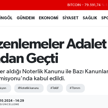
DOLAR
45,43620
%0
EURO
53,38690
%0
İNGÖL
GÜNDEM
EKONOMİ
SİYASET
SAĞLIK
SP
STERLİN
61,60380
%0
G.ALTIN
6862,09000
%0
zenlemeler Adalet
BİST100
14.598,00
BITCOIN
79.591,74
%-1
dan Geçti
yer aldığı Noterlik Kanunu ile Bazı Kanunla
misyonu'nda kabul edildi.
syon
#Noterlik kanunu
#Teklif
#Tbmm
10.2024 - 14:29
GÜNCELLEME