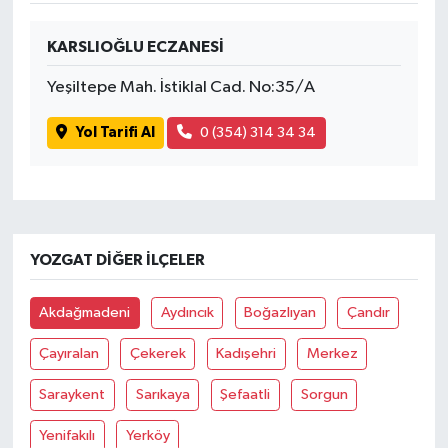
KARSLIOĞLU ECZANESİ
Yeşiltepe Mah. İstiklal Cad. No:35/A
Yol Tarifi Al
0 (354) 314 34 34
YOZGAT DIĞER İLÇELER
Akdağmadeni
Aydıncık
Boğazlıyan
Çandır
Çayıralan
Çekerek
Kadışehri
Merkez
Saraykent
Sarıkaya
Şefaatli
Sorgun
Yenifakılı
Yerköy