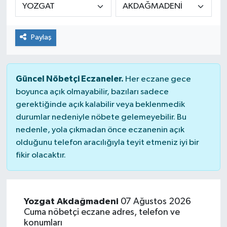
KİĞI
Paylaş
MERKEZ
RESMİ İLANLAR
Güncel Nöbetçi Eczaneler.
Her eczane gece
boyunca açık olmayabilir, bazıları sadece
SAĞLIK
gerektiğinde açık kalabilir veya beklenmedik
durumlar nedeniyle nöbete gelemeyebilir. Bu
SİYASET
nedenle, yola çıkmadan önce eczanenin açık
olduğunu telefon aracılığıyla teyit etmeniz iyi bir
SOLHAN
fikir olacaktır.
SPOR
YAYLADERE
Yozgat Akdağmadeni
07 Ağustos 2026
Cuma nöbetçi eczane adres, telefon ve
konumları
YEDİSU