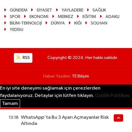
GÜNDEM
SİYASET
YAYLADERE
SAĞLIK
SPOR
EKONOMİ
MERKEZ
EĞİTİM
ADAKLI
BİLİM-TEKNOLOJİ
DÜNYA
KİĞI
SOLHAN
YEDİSU
RSS
Copyright © 2024. Her hakkı saklıdır.
Haber Yazılımı:
TE Bilişim
En iyi site deneyimi sağlamak için çerezlerden
faydalanıyoruz. Detaylar için lütfen tıklayın.
Gizlilik Politikası
Tamam
WhatsApp'ta Bu 3 Ayarı Açmayanlar Risk
13:18
Altında