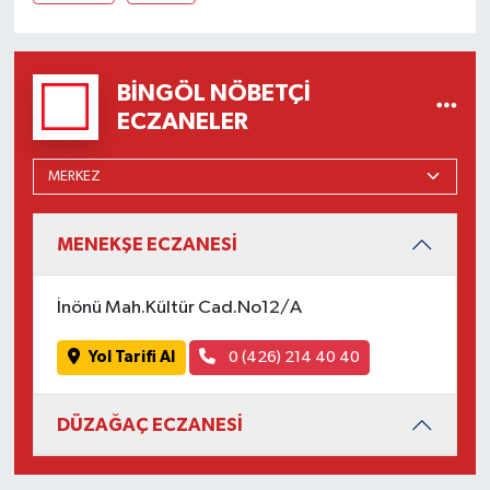
BINGÖL NÖBETÇI
ECZANELER
MENEKŞE ECZANESİ
İnönü Mah.Kültür Cad.No12/A
Yol Tarifi Al
0 (426) 214 40 40
DÜZAĞAÇ ECZANESİ