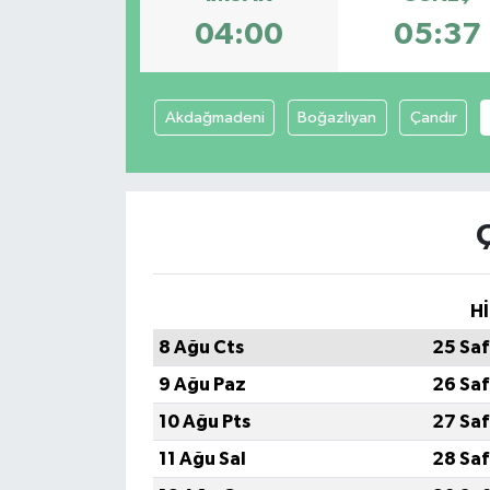
04:00
05:37
KİĞI
MERKEZ
Akdağmadeni
Boğazlıyan
Çandır
RESMİ İLANLAR
SAĞLIK
SİYASET
Hİ
SOLHAN
8 Ağu Cts
25 Saf
SPOR
9 Ağu Paz
26 Saf
10 Ağu Pts
27 Saf
YAYLADERE
11 Ağu Sal
28 Saf
YEDİSU