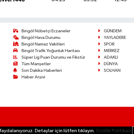
Bingöl Nöbetçi Eczaneler
GÜNDEM
Bingöl Hava Durumu
YAYLADERE
Bingöl Namaz Vakitleri
SPOR
Bingöl Trafik Yoğunluk Haritası
MERKEZ
Süper Lig Puan Durumu ve Fikstür
ADAKLI
Tüm Manşetler
DÜNYA
Son Dakika Haberleri
SOLHAN
Haber Arşivi
aydalanıyoruz. Detaylar için lütfen tıklayın.
Gizlilik Politikası