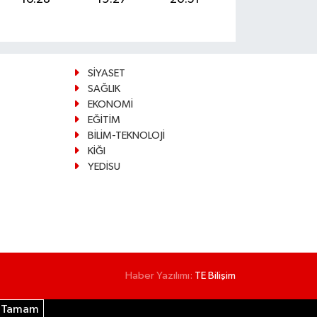
SİYASET
SAĞLIK
EKONOMİ
EĞİTİM
BİLİM-TEKNOLOJİ
KİĞI
YEDİSU
Haber Yazılımı:
TE Bilişim
Tamam