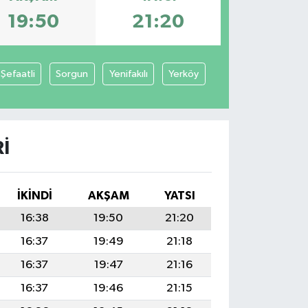
19:50
21:20
Şefaatli
Sorgun
Yenifakılı
Yerköy
I
İKINDI
AKŞAM
YATSI
16:38
19:50
21:20
16:37
19:49
21:18
16:37
19:47
21:16
16:37
19:46
21:15