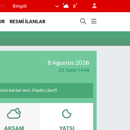
°
Bingöl
.82
8
.02
OR
RESMİ İLANLAR
.19
.18
.19
%0
8 Ağustos 2026
25 Safer 1448
zi kat kat verir. (Hadis-i Şerif)
AKŞAM
YATSI