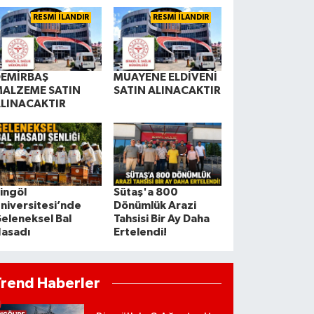
RESMİ İLANDIR
RESMİ İLANDIR
EMİRBAŞ
MUAYENE ELDİVENİ
ALZEME SATIN
SATIN ALINACAKTIR
LINACAKTIR
ingöl
Sütaş'a 800
niversitesi’nde
Dönümlük Arazi
eleneksel Bal
Tahsisi Bir Ay Daha
asadı
Ertelendi!
Trend Haberler