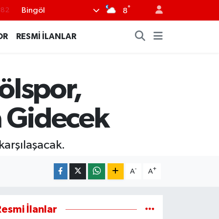
.82
°
Bingöl
8
.02
OR
RESMİ İLANLAR
.19
.18
.19
ölspor,
%0
 Gidecek
karşılaşacak.
-
+
A
A
esmi İlanlar