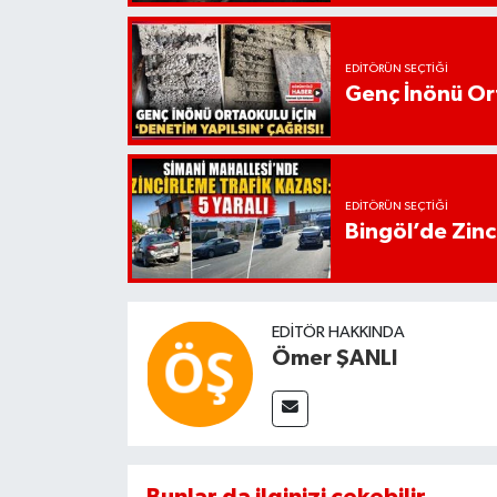
EDITÖRÜN SEÇTIĞI
Genç İnönü Ort
EDITÖRÜN SEÇTIĞI
Bingöl’de Zinci
EDITÖR HAKKINDA
Ömer ŞANLI