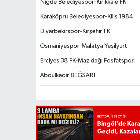
Niğde Belediyespor-Kırıkkale FK
Karaköprü Belediyespor-Kilis 1984
Diyarbekirspor-Kırşehir FK
Osmaniyespor-Malatya Yeşilyurt
Erciyes 38 FK-Mazıdağı Fosfatspor
Abdulkadir BEĞSARI
EDITÖRÜN SEÇTIĞI
Bingöl’de Kar
Geçidi, Kazala