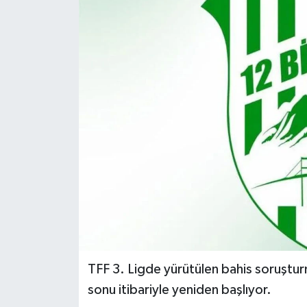
KİĞI
MERKEZ
RESMİ İLANLAR
SAĞLIK
SİYASET
SOLHAN
SPOR
TFF 3. Ligde yürütülen bahis soruşturm
YAYLADERE
sonu itibariyle yeniden başlıyor.
YEDİSU