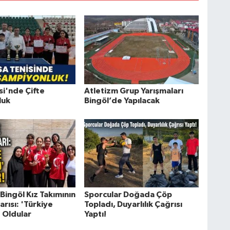
si'nde Çifte
Atletizm Grup Yarışmaları
luk
Bingöl’de Yapılacak
Bingöl Kız Takımının
Sporcular Doğada Çöp
rısı: 'Türkiye
Topladı, Duyarlılık Çağrısı
 Oldular
Yaptı!