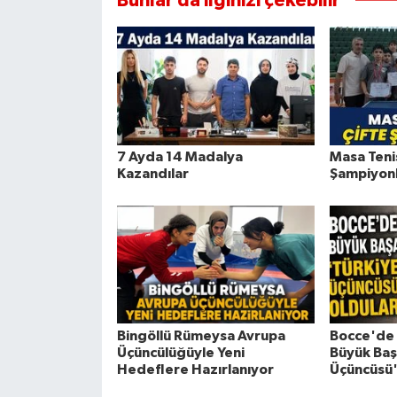
Bunlar da ilginizi çekebilir
7 Ayda 14 Madalya
Masa Teni
Kazandılar
Şampiyon
Bingöllü Rümeysa Avrupa
Bocce'de 
Üçüncülüğüyle Yeni
Büyük Başa
Hedeflere Hazırlanıyor
Üçüncüsü'