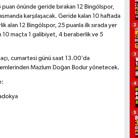
in 6 puan önünde geride bırakan 12 Bingölspor,
smanda karşılaşacak. Geride kalan 10 haftada
ik alan 12 Bingölspor, 25 puanla ilk sırada yer
2
10 maçta 1 galibiyet, 4 beraberlik ve 5
3
çı, cumartesi günü saat 13.00’da
akemlerinden Mazlum Doğan Bodur yönetecek.
e:
4
adokya
5