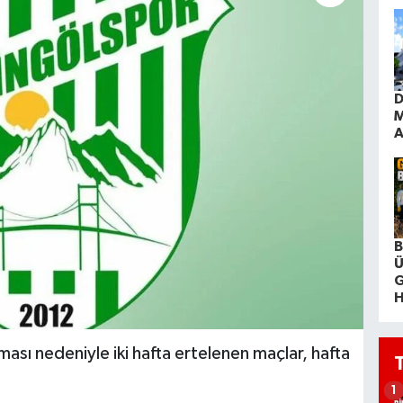
D
M
A
B
Ü
G
H
ası nedeniyle iki hafta ertelenen maçlar, hafta
1