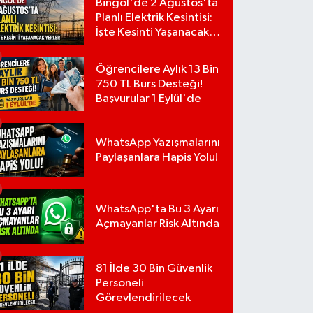
Bingöl'de 2 Ağustos'ta
Planlı Elektrik Kesintisi:
İşte Kesinti Yaşanacak
Yerler
Öğrencilere Aylık 13 Bin
750 TL Burs Desteği!
Başvurular 1 Eylül'de
WhatsApp Yazışmalarını
Paylaşanlara Hapis Yolu!
WhatsApp'ta Bu 3 Ayarı
Açmayanlar Risk Altında
81 İlde 30 Bin Güvenlik
Personeli
Görevlendirilecek