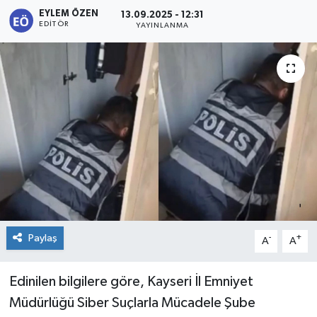
EYLEM ÖZEN
13.09.2025 - 12:31
KİĞI
EDITÖR
YAYINLANMA
MERKEZ
RESMİ İLANLAR
SAĞLIK
SİYASET
SOLHAN
Paylaş
-
+
A
A
SPOR
YAYLADERE
Edinilen bilgilere göre, Kayseri İl Emniyet
Müdürlüğü Siber Suçlarla Mücadele Şube
YEDİSU