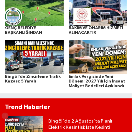
GENÇ BELEDİYE
BAKIM VE ONARIM HİZMETİ
BAŞKANLIĞINDAN
ALINACAKTIR
Bingöl’de Zincirleme Trafik
Emlak Vergisinde Yeni
Kazası: 5 Yaralı
Dönem: 2027 Yılı İçin İnşaat
Maliyet Bedelleri Açıklandı
Trend Haberler
1
Bingöl'de 2 Ağustos'ta Planlı
Elektrik Kesintisi: İşte Kesinti