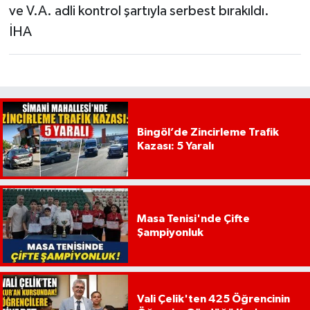
ve V.A. adli kontrol şartıyla serbest bırakıldı.
İHA
Bingöl’de Zincirleme Trafik
Kazası: 5 Yaralı
Masa Tenisi'nde Çifte
Şampiyonluk
Vali Çelik'ten 425 Öğrencinin