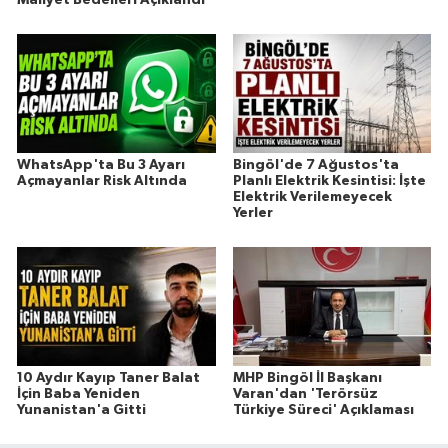
Maliyet Bedelleri Açıklandı
WhatsApp'ta Bu 3 Ayarı
Bingöl'de 7 Ağustos'ta
Açmayanlar Risk Altında
Planlı Elektrik Kesintisi: İşte
Elektrik Verilemeyecek
Yerler
10 Aydır Kayıp Taner Balat
MHP Bingöl İl Başkanı
İçin Baba Yeniden
Varan'dan 'Terörsüz
Yunanistan'a Gitti
Türkiye Süreci' Açıklaması