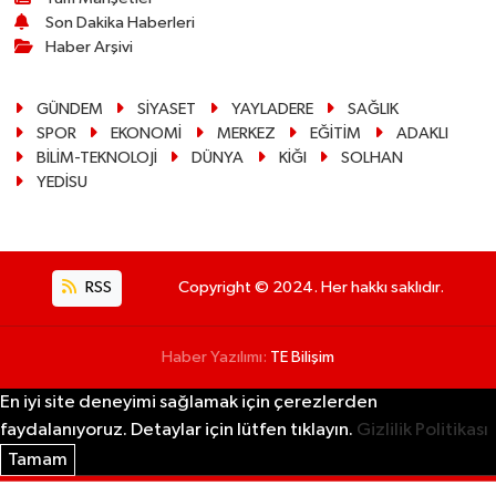
Son Dakika Haberleri
Haber Arşivi
GÜNDEM
SİYASET
YAYLADERE
SAĞLIK
SPOR
EKONOMİ
MERKEZ
EĞİTİM
ADAKLI
BİLİM-TEKNOLOJİ
DÜNYA
KİĞI
SOLHAN
YEDİSU
RSS
Copyright © 2024. Her hakkı saklıdır.
Haber Yazılımı:
TE Bilişim
En iyi site deneyimi sağlamak için çerezlerden
faydalanıyoruz. Detaylar için lütfen tıklayın.
Gizlilik Politikası
Tamam