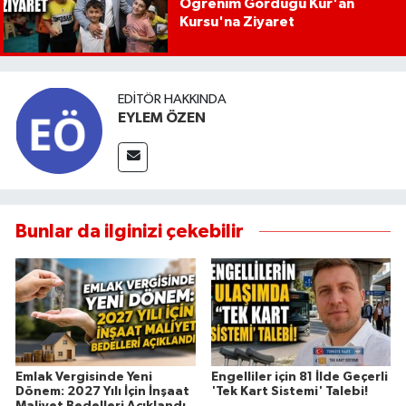
Öğrenim Gördüğü Kur'an
Kursu'na Ziyaret
EDITÖR HAKKINDA
EYLEM ÖZEN
Bunlar da ilginizi çekebilir
Emlak Vergisinde Yeni
Engelliler için 81 İlde Geçerli
Dönem: 2027 Yılı İçin İnşaat
'Tek Kart Sistemi' Talebi!