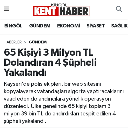
ADAKLI
Bingöl Nöbetçi Eczaneler
BİNGÖL
GÜNDEM
EKONOMİ
SİYASET
SAĞLIK
BİLİM-TEKNOLOJİ
Bingöl Hava Durumu
HABERLER
GÜNDEM
65 Kişiyi 3 Milyon TL
DÜNYA
Bingöl Namaz Vakitleri
Dolandıran 4 Şüpheli
EĞİTİM
Bingöl Trafik Yoğunluk Haritası
Yakalandı
EKONOMİ
Süper Lig Puan Durumu ve Fikstür
Kayseri’de polis ekipleri, bir web sitesini
kopyalayarak vatandaşları sigorta yaptıracaklarını
GENÇ
Tüm Manşetler
vaad eden dolandırıcılara yönelik operasyon
düzenledi. Ülke genelinde 65 kişiyi toplam 3
GÜNDEM
Son Dakika Haberleri
milyon 39 bin TL dolandırdıkları tespit edilen 4
şüpheli yakalandı.
KARLIOVA
Haber Arşivi