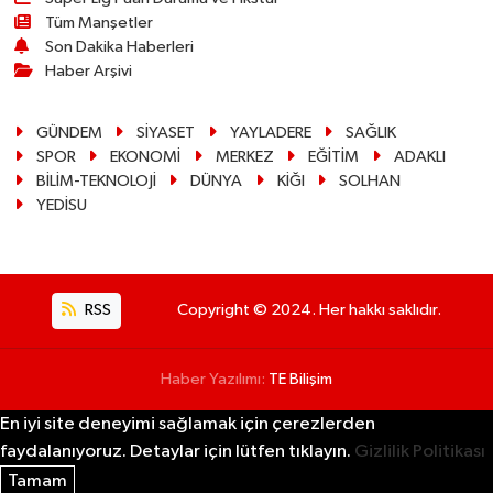
Tüm Manşetler
Son Dakika Haberleri
Haber Arşivi
GÜNDEM
SİYASET
YAYLADERE
SAĞLIK
SPOR
EKONOMİ
MERKEZ
EĞİTİM
ADAKLI
BİLİM-TEKNOLOJİ
DÜNYA
KİĞI
SOLHAN
YEDİSU
RSS
Copyright © 2024. Her hakkı saklıdır.
Haber Yazılımı:
TE Bilişim
En iyi site deneyimi sağlamak için çerezlerden
faydalanıyoruz. Detaylar için lütfen tıklayın.
Gizlilik Politikası
Tamam