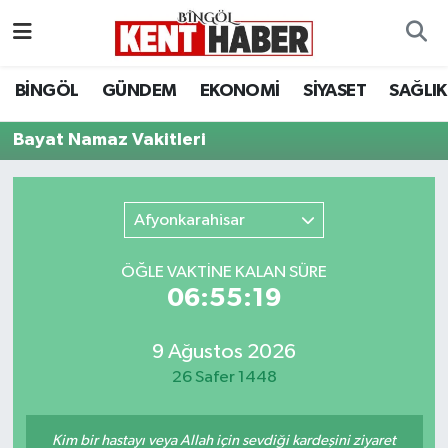
ADAKLI
Bingöl Nöbetçi Eczaneler
BİNGÖL
GÜNDEM
EKONOMİ
SİYASET
SAĞLIK
BİLİM-TEKNOLOJİ
Bingöl Hava Durumu
Bayat Namaz Vakitleri
DÜNYA
Bingöl Namaz Vakitleri
Afyonkarahisar
EĞİTİM
Bingöl Trafik Yoğunluk Haritası
ÖĞLE VAKTİNE KALAN SÜRE
EKONOMİ
Süper Lig Puan Durumu ve Fikstür
06:55:19
GENÇ
Tüm Manşetler
9 Ağustos 2026
26 Safer 1448
GÜNDEM
Son Dakika Haberleri
KARLIOVA
Haber Arşivi
Kim bir hastayı veya Allah için sevdiği kardeşini ziyaret