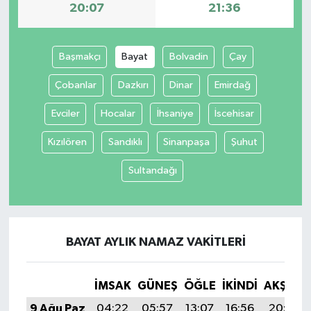
20:07
21:36
Başmakçı
Bayat
Bolvadin
Çay
Çobanlar
Dazkırı
Dinar
Emirdağ
Evciler
Hocalar
İhsaniye
İscehisar
Kızılören
Sandıklı
Sinanpaşa
Şuhut
Sultandağı
BAYAT AYLIK NAMAZ VAKITLERI
İMSAK
GÜNEŞ
ÖĞLE
İKINDI
AKŞAM
9 Ağu Paz
04:22
05:57
13:07
16:56
20:07