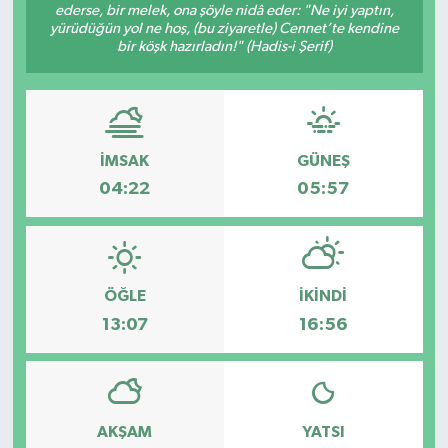
ederse, bir melek, ona şöyle nidâ eder: "Ne iyi yaptın,
yürüdüğün yol ne hoş, (bu ziyaretle) Cennet’te kendine
KİĞI
bir köşk hazırladın!" (Hadis-i Şerif)
MERKEZ
RESMİ İLANLAR
İMSAK
GÜNEŞ
SAĞLIK
04:22
05:57
SİYASET
SOLHAN
ÖĞLE
İKINDI
13:07
16:56
SPOR
YAYLADERE
AKŞAM
YATSI
YEDİSU