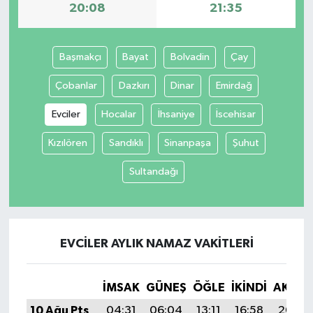
20:08
21:35
Başmakçı
Bayat
Bolvadin
Çay
Çobanlar
Dazkırı
Dinar
Emirdağ
Evciler
Hocalar
İhsaniye
İscehisar
Kızılören
Sandıklı
Sinanpaşa
Şuhut
Sultandağı
EVCILER AYLIK NAMAZ VAKITLERI
İMSAK
GÜNEŞ
ÖĞLE
İKINDI
AKŞA
10 Ağu Pts
04:31
06:04
13:11
16:58
20:08