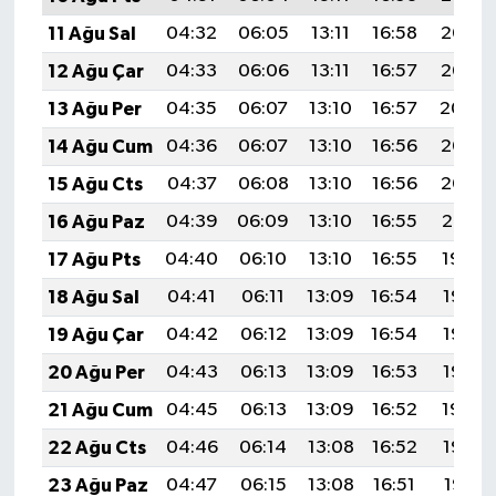
11 Ağu Sal
04:32
06:05
13:11
16:58
20:07
12 Ağu Çar
04:33
06:06
13:11
16:57
20:06
13 Ağu Per
04:35
06:07
13:10
16:57
20:04
14 Ağu Cum
04:36
06:07
13:10
16:56
20:03
15 Ağu Cts
04:37
06:08
13:10
16:56
20:02
16 Ağu Paz
04:39
06:09
13:10
16:55
20:01
17 Ağu Pts
04:40
06:10
13:10
16:55
19:59
18 Ağu Sal
04:41
06:11
13:09
16:54
19:58
19 Ağu Çar
04:42
06:12
13:09
16:54
19:57
20 Ağu Per
04:43
06:13
13:09
16:53
19:55
21 Ağu Cum
04:45
06:13
13:09
16:52
19:54
22 Ağu Cts
04:46
06:14
13:08
16:52
19:53
23 Ağu Paz
04:47
06:15
13:08
16:51
19:51