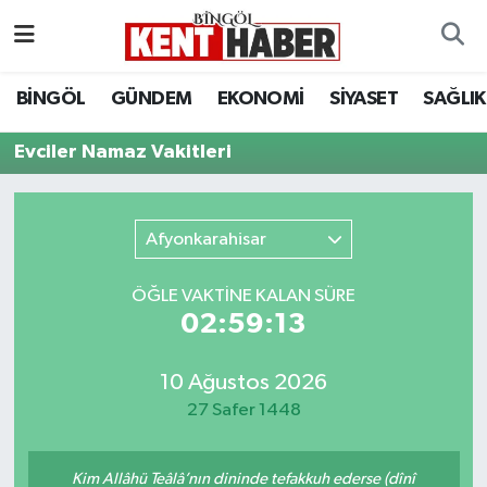
ADAKLI
Bingöl Nöbetçi Eczaneler
BİNGÖL
GÜNDEM
EKONOMİ
SİYASET
SAĞLIK
BİLİM-TEKNOLOJİ
Bingöl Hava Durumu
Evciler Namaz Vakitleri
DÜNYA
Bingöl Namaz Vakitleri
Afyonkarahisar
EĞİTİM
Bingöl Trafik Yoğunluk Haritası
ÖĞLE VAKTİNE KALAN SÜRE
EKONOMİ
Süper Lig Puan Durumu ve Fikstür
02:59:13
GENÇ
Tüm Manşetler
10 Ağustos 2026
27 Safer 1448
GÜNDEM
Son Dakika Haberleri
KARLIOVA
Haber Arşivi
Kim Allâhü Teâlâ’nın dininde tefakkuh ederse (dînî