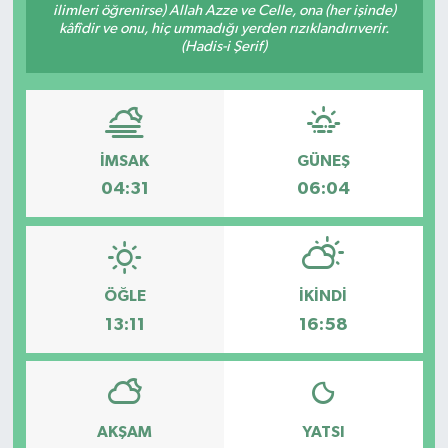
ilimleri öğrenirse) Allah Azze ve Celle, ona (her işinde)
kâfîdir ve onu, hiç ummadığı yerden rızıklandırıverir.
KİĞI
(Hadis-i Şerif)
MERKEZ
RESMİ İLANLAR
İMSAK
GÜNEŞ
SAĞLIK
04:31
06:04
SİYASET
SOLHAN
ÖĞLE
İKINDI
13:11
16:58
SPOR
YAYLADERE
AKŞAM
YATSI
YEDİSU