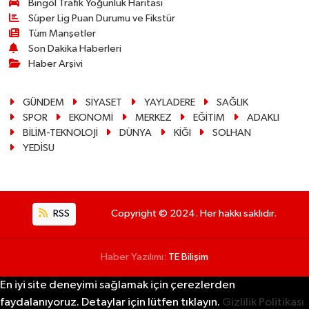
Bingöl Trafik Yoğunluk Haritası
Süper Lig Puan Durumu ve Fikstür
Tüm Manşetler
Son Dakika Haberleri
Haber Arşivi
GÜNDEM
SİYASET
YAYLADERE
SAĞLIK
SPOR
EKONOMİ
MERKEZ
EĞİTİM
ADAKLI
BİLİM-TEKNOLOJİ
DÜNYA
KİĞI
SOLHAN
YEDİSU
RSS
Copyright © 2024. Her hakkı saklıdır.
Haber Yazılımı:
TE Bilişim
En iyi site deneyimi sağlamak için çerezlerden
faydalanıyoruz. Detaylar için lütfen tıklayın.
Gizlilik Politikası