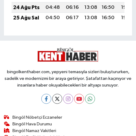
24 Ağu Pts
04:48
06:16
13:08
16:50
19:50
25 Ağu Sal
04:50
06:17
13:08
16:50
19:48
bingolkenthaber.com, yepyeni temasıyla sizleri buluştururken,
sadelik ve modernizmi bir araya getiriyor. Şatafattan kaçınıyor ve
insanlara haber okuyabilecekleri bir altyapı sunuyor.
Bingöl Nöbetçi Eczaneler
Bingöl Hava Durumu
Bingöl Namaz Vakitleri