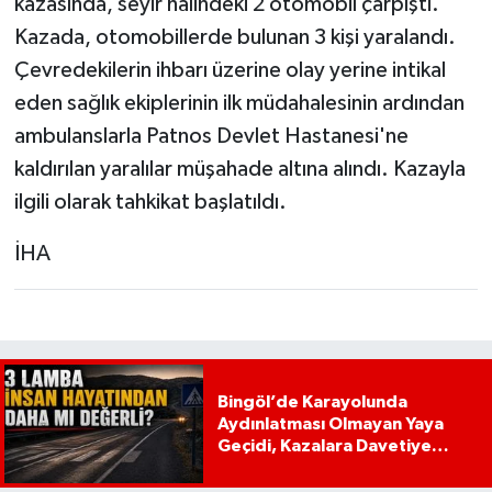
kazasında, seyir halindeki 2 otomobil çarpıştı.
Kazada, otomobillerde bulunan 3 kişi yaralandı.
Çevredekilerin ihbarı üzerine olay yerine intikal
eden sağlık ekiplerinin ilk müdahalesinin ardından
ambulanslarla Patnos Devlet Hastanesi'ne
kaldırılan yaralılar müşahade altına alındı. Kazayla
ilgili olarak tahkikat başlatıldı.
İHA
Bingöl’de Karayolunda
Aydınlatması Olmayan Yaya
Geçidi, Kazalara Davetiye
Çıkarıyor!