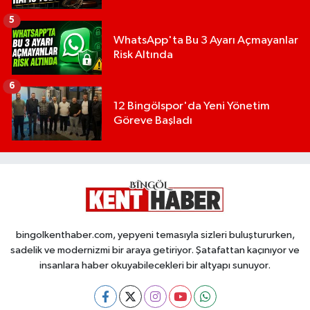
5
WhatsApp'ta Bu 3 Ayarı Açmayanlar
Risk Altında
6
12 Bingölspor'da Yeni Yönetim
Göreve Başladı
bingolkenthaber.com, yepyeni temasıyla sizleri buluştururken,
sadelik ve modernizmi bir araya getiriyor. Şatafattan kaçınıyor ve
insanlara haber okuyabilecekleri bir altyapı sunuyor.