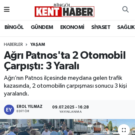
ADAKLI
Bingöl Nöbetçi Eczaneler
BİNGÖL
GÜNDEM
EKONOMİ
SİYASET
SAĞLIK
BİLİM-TEKNOLOJİ
Bingöl Hava Durumu
HABERLER
YAŞAM
Ağrı Patnos'ta 2 Otomobil
DÜNYA
Bingöl Namaz Vakitleri
Çarpıştı: 3 Yaralı
EĞİTİM
Bingöl Trafik Yoğunluk Haritası
Ağrı’nın Patnos ilçesinde meydana gelen trafik
EKONOMİ
Süper Lig Puan Durumu ve Fikstür
kazasında, 2 otomobilin çarpışması sonucu 3 kişi
yaralandı.
GENÇ
Tüm Manşetler
EROL YILMAZ
09.07.2025 - 16:28
EDITÖR
YAYINLANMA
GÜNDEM
Son Dakika Haberleri
KARLIOVA
Haber Arşivi