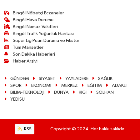
Bingöl Nöbetçi Eczaneler
Bingöl Hava Durumu
Bingöl Namaz Vakitleri
Bingöl Trafik Yoğunluk Haritası
Süper Lig Puan Durumu ve Fikstür
Tüm Manşetler
Son Dakika Haberleri
Haber Arşivi
GÜNDEM
SİYASET
YAYLADERE
SAĞLIK
SPOR
EKONOMİ
MERKEZ
EĞİTİM
ADAKLI
BİLİM-TEKNOLOJİ
DÜNYA
KİĞI
SOLHAN
YEDİSU
RSS
Copyright © 2024. Her hakkı saklıdır.