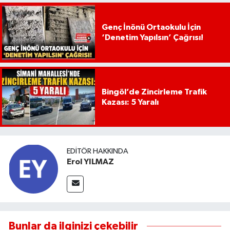
Genç İnönü Ortaokulu İçin
‘Denetim Yapılsın’ Çağrısı!
Bingöl’de Zincirleme Trafik
Kazası: 5 Yaralı
EDITÖR HAKKINDA
Erol YILMAZ
Bunlar da ilginizi çekebilir