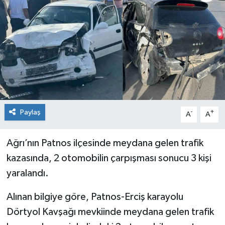
KİĞI
MERKEZ
RESMİ İLANLAR
SAĞLIK
Paylaş
-
+
A
A
SİYASET
Ağrı’nın Patnos ilçesinde meydana gelen trafik
SOLHAN
kazasında, 2 otomobilin çarpışması sonucu 3 kişi
SPOR
yaralandı.
Alınan bilgiye göre, Patnos-Erciş karayolu
YAYLADERE
Dörtyol Kavşağı mevkiinde meydana gelen trafik
YEDİSU