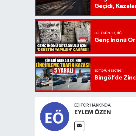
Geçidi, Kazala
EDITÖRÜN SEÇTIĞI
Genç İnönü Ort
EDITÖRÜN SEÇTIĞI
Bingöl’de Zinci
EDITÖR HAKKINDA
EYLEM ÖZEN