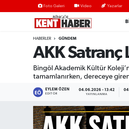
Foto Galeri
Video
Yazarlar
B
ADAKLI
Bingöl Nöbetçi Eczaneler
BİLİM-TEKNOLOJİ
Bingöl Hava Durumu
HABERLER
GÜNDEM
AKK Satranç 
DÜNYA
Bingöl Namaz Vakitleri
EĞİTİM
Bingöl Trafik Yoğunluk Haritası
Bingöl Akademik Kültür Koleji’n
tamamlanırken, dereceye giren 
EKONOMİ
Süper Lig Puan Durumu ve Fikstür
EYLEM ÖZEN
04.06.2026 - 13:42
04
EDITÖR
GENÇ
Tüm Manşetler
YAYINLANMA
GÜNDEM
Son Dakika Haberleri
KARLIOVA
Haber Arşivi