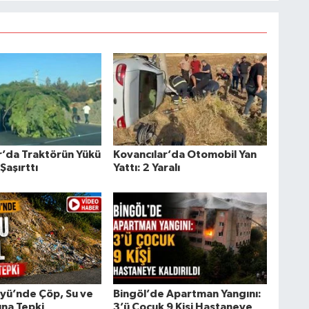
r’da Traktörün Yükü
Kovancılar’da Otomobil Yan
Şaşırttı
Yattı: 2 Yaralı
öyü’nde Çöp, Su ve
Bingöl’de Apartman Yangını:
una Tepki
3’ü Çocuk 9 Kişi Hastaneye