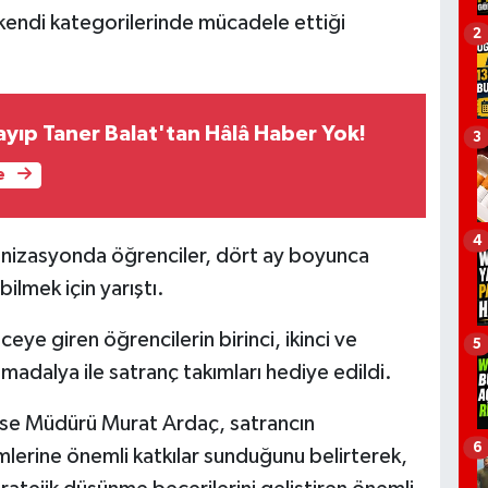
n kendi kategorilerinde mücadele ettiği
2
yıp Taner Balat'tan Hâlâ Haber Yok!
3
e
4
ganizasyonda öğrenciler, dört ay boyunca
ilmek için yarıştı.
e giren öğrencilerin birinci, ikinci ve
5
madalya ile satranç takımları hediye edildi.
ise Müdürü Murat Ardaç, satrancın
6
imlerine önemli katkılar sunduğunu belirterek,