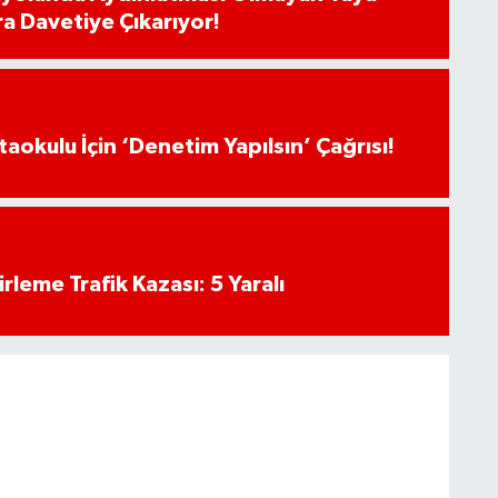
ra Davetiye Çıkarıyor!
aokulu İçin ‘Denetim Yapılsın’ Çağrısı!
rleme Trafik Kazası: 5 Yaralı