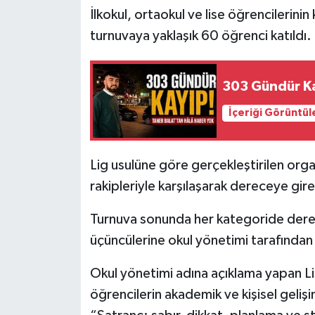
İlkokul, ortaokul ve lise öğrencilerini
turnuvaya yaklaşık 60 öğrenci katıldı.
303 Gündür Ka
İçeriği Görüntül
Lig usulüne göre gerçekleştirilen or
rakipleriyle karşılaşarak dereceye gireb
Turnuva sonunda her kategoride derecey
üçüncülerine okul yönetimi tarafından 
Okul yönetimi adına açıklama yapan L
öğrencilerin akademik ve kişisel geliş