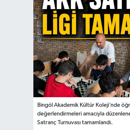
KİĞI
MERKEZ
RESMİ İLANLAR
SAĞLIK
SİYASET
SOLHAN
SPOR
Bingöl Akademik Kültür Koleji’nde öğre
değerlendirmeleri amacıyla düzenlene
YAYLADERE
Satranç Turnuvası tamamlandı.
YEDİSU