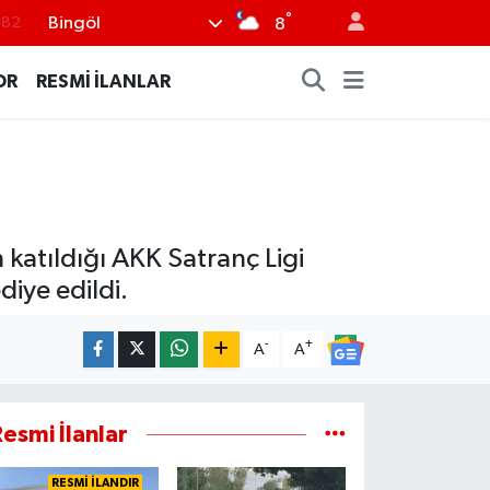
°
Bingöl
8
.02
.19
OR
RESMİ İLANLAR
.18
.19
%0
 katıldığı AKK Satranç Ligi
iye edildi.
-
+
A
A
esmi İlanlar
RESMİ İLANDIR