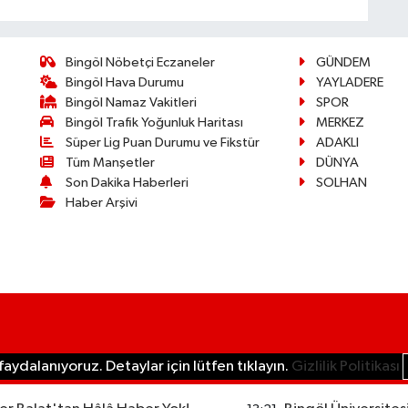
Bingöl Nöbetçi Eczaneler
GÜNDEM
Bingöl Hava Durumu
YAYLADERE
Bingöl Namaz Vakitleri
SPOR
Bingöl Trafik Yoğunluk Haritası
MERKEZ
Süper Lig Puan Durumu ve Fikstür
ADAKLI
Tüm Manşetler
DÜNYA
Son Dakika Haberleri
SOLHAN
Haber Arşivi
aydalanıyoruz. Detaylar için lütfen tıklayın.
Gizlilik Politikası