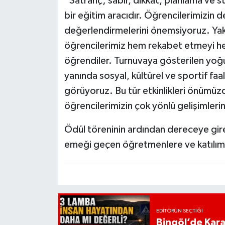
“Satranç; sabır, dikkat, planlama ve s
bir eğitim aracıdır. Öğrencilerimizin de
değerlendirmelerini önemsiyoruz. Yak
öğrencilerimiz hem rekabet etmeyi 
öğrendiler. Turnuvaya gösterilen yoğu
yanında sosyal, kültürel ve sportif faal
görüyoruz. Bu tür etkinlikleri önümü
öğrencilerimizin çok yönlü gelişimle
Ödül töreninin ardından dereceye gire
emeği geçen öğretmenlere ve katılım 
EDITÖRÜN SEÇTIĞI
Bingöl’de Kar