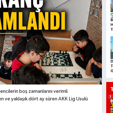
B
H
T
D
T
G
ncilerin boş zamanlarını verimli
1
n ve yaklaşık dört ay süren AKK Lig Usulü