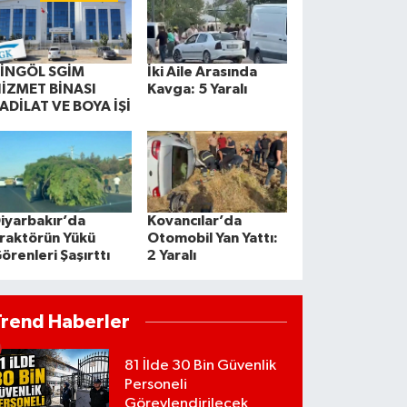
İNGÖL SGİM
İki Aile Arasında
İZMET BİNASI
Kavga: 5 Yaralı
ADİLAT VE BOYA İŞİ
iyarbakır’da
Kovancılar’da
raktörün Yükü
Otomobil Yan Yattı:
örenleri Şaşırttı
2 Yaralı
Trend Haberler
81 İlde 30 Bin Güvenlik
Personeli
Görevlendirilecek