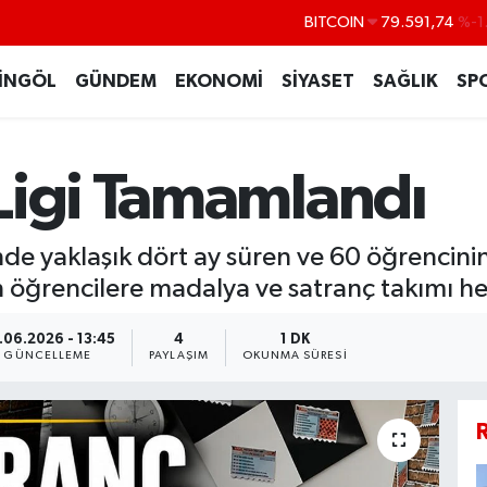
DOLAR
45,43620
%0
EURO
53,38690
%0
İNGÖL
GÜNDEM
EKONOMİ
SİYASET
SAĞLIK
SP
STERLİN
61,60380
%0
G.ALTIN
6862,09000
%0
Ligi Tamamlandı
BİST100
14.598,00
de yaklaşık dört ay süren ve 60 öğrencinin
öğrencilere madalya ve satranç takımı hed
.06.2026 - 13:45
4
1 DK
GÜNCELLEME
PAYLAŞIM
OKUNMA SÜRESI
R