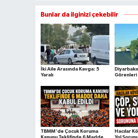
Bunlar da ilginizi çekebilir
İki Aile Arasında Kavga: 5
Diyarbakı
Yaralı
Görenleri 
TBMM'de Çocuk Koruma
Hacılar K
Kanunu Teklifinde 6 Madde
Yol Sorun