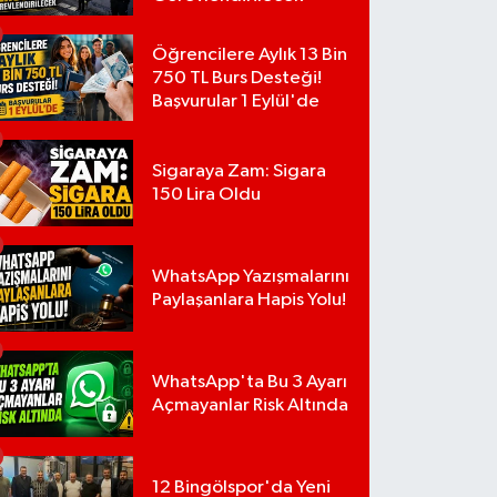
Öğrencilere Aylık 13 Bin
750 TL Burs Desteği!
Başvurular 1 Eylül'de
Sigaraya Zam: Sigara
150 Lira Oldu
WhatsApp Yazışmalarını
Paylaşanlara Hapis Yolu!
WhatsApp'ta Bu 3 Ayarı
Açmayanlar Risk Altında
12 Bingölspor'da Yeni