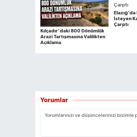
Elazığ’da
İsteyen K
Çarptı
Kılçadır'daki 800 Dönümlük
Arazi Tartışmasına Valilikten
Açıklama
Yorumlar