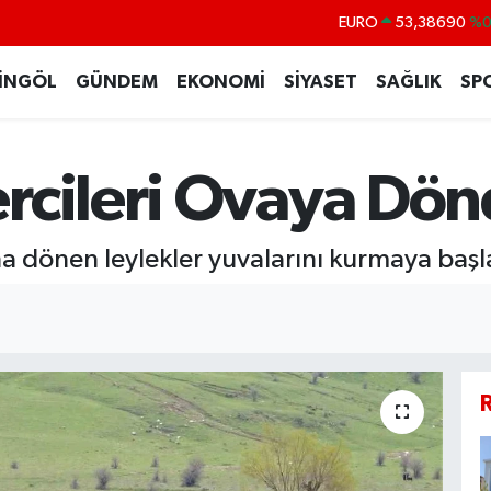
EURO
53,38690
%0
STERLİN
61,60380
%0
İNGÖL
GÜNDEM
EKONOMİ
SİYASET
SAĞLIK
SP
G.ALTIN
6862,09000
%0
BİST100
14.598,00
rcileri Ovaya Dön
BITCOIN
79.591,74
%-1
DOLAR
45,43620
%0
na dönen leylekler yuvalarını kurmaya başl
R