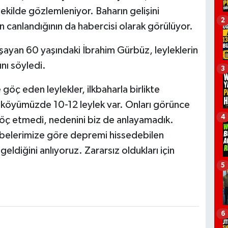
kilde gözlemleniyor. Baharın gelişini
2
 canlandığının da habercisi olarak görülüyor.
ayan 60 yaşındaki İbrahim Gürbüz, leyleklerin
nı söyledi.
3
öç eden leylekler, ilkbaharla birlikte
öyümüzde 10-12 leylek var. Onları görünce
4
 göç etmedi, nedenini biz de anlayamadık.
rübelerimize göre depremi hissedebilen
eldiğini anlıyoruz. Zararsız oldukları için
5
6