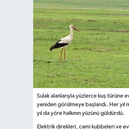
KİĞI
MERKEZ
RESMİ İLANLAR
SAĞLIK
SİYASET
SOLHAN
Sulak alanlarıyla yüzlerce kuş türüne 
SPOR
yeniden görülmeye başlandı. Her yıl m
yıl da yöre halkının yüzünü güldürdü.
YAYLADERE
Elektrik direkleri, cami kubbeleri ve evl
YEDİSU