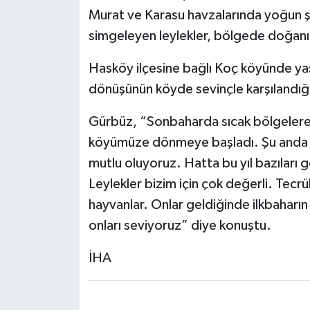
Murat ve Karasu havzalarında yoğun şe
simgeleyen leylekler, bölgede doğanın
Hasköy ilçesine bağlı Koç köyünde yaş
dönüşünün köyde sevinçle karşılandığı
Gürbüz, “Sonbaharda sıcak bölgelere g
köyümüze dönmeye başladı. Şu anda k
mutlu oluyoruz. Hatta bu yıl bazıları
Leylekler bizim için çok değerli. Tec
hayvanlar. Onlar geldiğinde ilkbaharın g
onları seviyoruz” diye konuştu.
İHA