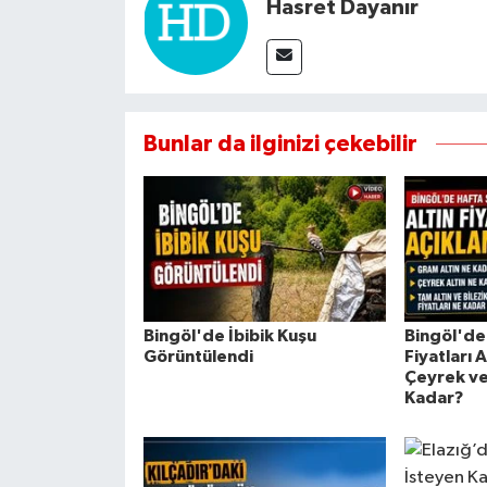
Hasret Dayanır
Bunlar da ilginizi çekebilir
Bingöl'de İbibik Kuşu
Bingöl'de
Görüntülendi
Fiyatları 
Çeyrek ve
Kadar?