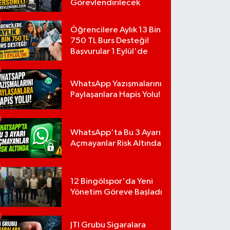
Görevlendirilecek
Öğrencilere Aylık 13 Bin
750 TL Burs Desteği!
Başvurular 1 Eylül'de
WhatsApp Yazışmalarını
Paylaşanlara Hapis Yolu!
WhatsApp'ta Bu 3 Ayarı
Açmayanlar Risk Altında
12 Bingölspor'da Yeni
Yönetim Göreve Başladı
JTI Grubu Sigaralara