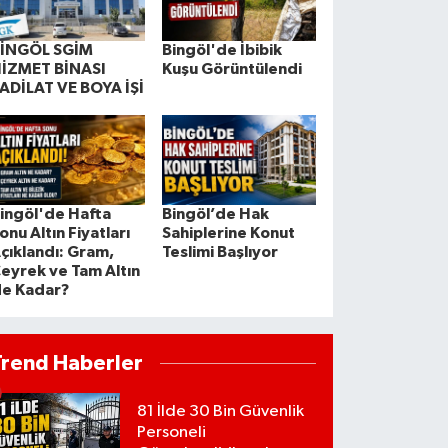
İNGÖL SGİM
Bingöl'de İbibik
İZMET BİNASI
Kuşu Görüntülendi
ADİLAT VE BOYA İŞİ
ingöl'de Hafta
Bingöl’de Hak
onu Altın Fiyatları
Sahiplerine Konut
çıklandı: Gram,
Teslimi Başlıyor
eyrek ve Tam Altın
e Kadar?
Trend Haberler
81 İlde 30 Bin Güvenlik
Personeli