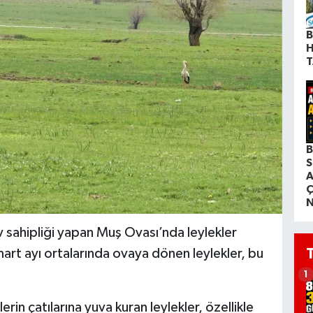
B
H
T
B
S
A
Ç
N
ev sahipliği yapan Muş Ovası’nda leylekler
art ayı ortalarında ovaya dönen leylekler, bu
1
erin çatılarına yuva kuran leylekler, özellikle