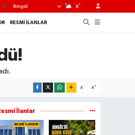
°
Bingöl
.19
8
.18
OR
RESMİ İLANLAR
.19
%0
dü!
.82
.02
adı.
-
+
A
A
esmi İlanlar
RESMİ İLANDIR