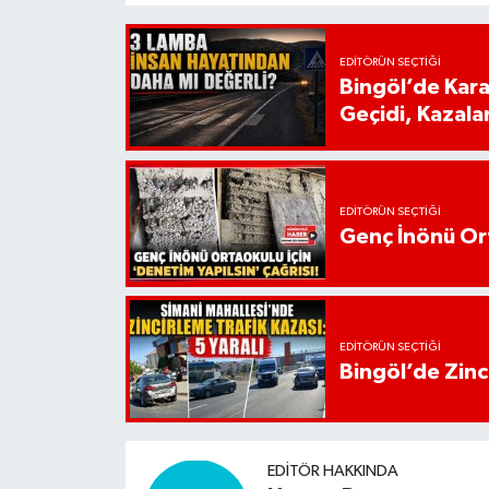
EDITÖRÜN SEÇTIĞI
Bingöl’de Kar
Geçidi, Kazala
EDITÖRÜN SEÇTIĞI
Genç İnönü Ort
EDITÖRÜN SEÇTIĞI
Bingöl’de Zinci
EDITÖR HAKKINDA