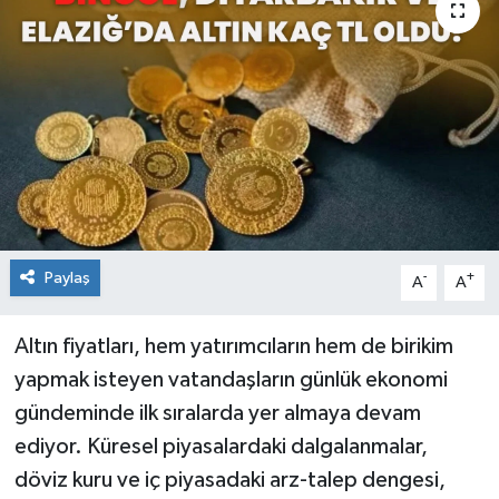
KİĞI
MERKEZ
RESMİ İLANLAR
SAĞLIK
SİYASET
Paylaş
-
+
A
A
SOLHAN
Altın fiyatları, hem yatırımcıların hem de birikim
yapmak isteyen vatandaşların günlük ekonomi
SPOR
gündeminde ilk sıralarda yer almaya devam
YAYLADERE
ediyor. Küresel piyasalardaki dalgalanmalar,
döviz kuru ve iç piyasadaki arz-talep dengesi,
YEDİSU