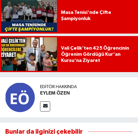
Masa Tenisi'nde Çifte
Şampiyonluk
Vali Çelik'ten 425 Öğrencinin
Öğrenim Gördüğü Kur'an
Kursu'na Ziyaret
EDITÖR HAKKINDA
EYLEM ÖZEN
Bunlar da ilginizi çekebilir