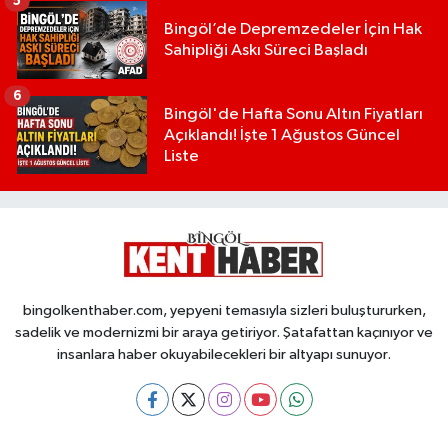
5
Bingöl’de Depremzedeler İçin Hak
Sahipliği Askı Süreci Başladı
6
Bingöl'de Hafta Sonu Altın Fiyatları
Açıklandı! İşte 1 Ağustos Güncel
Liste
bingolkenthaber.com, yepyeni temasıyla sizleri buluştururken,
sadelik ve modernizmi bir araya getiriyor. Şatafattan kaçınıyor ve
insanlara haber okuyabilecekleri bir altyapı sunuyor.