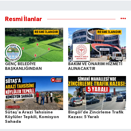
Resmi İlanlar
RESMİ İLANDIR
RESMİ İLANDIR
GENÇ BELEDİYE
BAKIM VE ONARIM HİZMETİ
BAŞKANLIĞINDAN
ALINACAKTIR
Sütaş'a Arazi Tahsisine
Bingöl’de Zincirleme Trafik
Köylüler Tepkili, Komisyon
Kazası: 5 Yaralı
Sahada