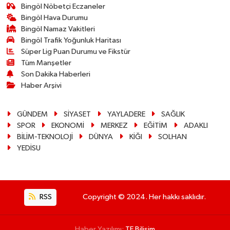
Bingöl Nöbetçi Eczaneler
Bingöl Hava Durumu
Bingöl Namaz Vakitleri
Bingöl Trafik Yoğunluk Haritası
Süper Lig Puan Durumu ve Fikstür
Tüm Manşetler
Son Dakika Haberleri
Haber Arşivi
GÜNDEM
SİYASET
YAYLADERE
SAĞLIK
SPOR
EKONOMİ
MERKEZ
EĞİTİM
ADAKLI
BİLİM-TEKNOLOJİ
DÜNYA
KİĞI
SOLHAN
YEDİSU
RSS
Copyright © 2024. Her hakkı saklıdır.
Haber Yazılımı:
TE Bilişim