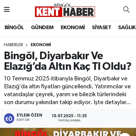
ADAKLI
Bingöl Nöbetçi Eczaneler
BİNGÖL
GÜNDEM
EKONOMİ
SİYASET
SAĞLIK
BİLİM-TEKNOLOJİ
Bingöl Hava Durumu
HABERLER
EKONOMI
Bingöl, Diyarbakır Ve
DÜNYA
Bingöl Namaz Vakitleri
Elazığ’da Altın Kaç Tl Oldu?
EĞİTİM
Bingöl Trafik Yoğunluk Haritası
10 Temmuz 2025 itibarıyla Bingöl, Diyarbakır ve
EKONOMİ
Süper Lig Puan Durumu ve Fikstür
Elazığ’da altın fiyatları güncellendi. Yatırımcılar ve
vatandaşlar çeyrek, yarım ve bilezik türlerindeki
GENÇ
Tüm Manşetler
son durumu yakından takip ediyor. İşte detaylar…
GÜNDEM
Son Dakika Haberleri
EYLEM ÖZEN
10.07.2025 - 11:35
EDITÖR
YAYINLANMA
KARLIOVA
Haber Arşivi