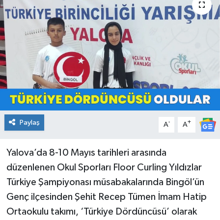
KİĞI
MERKEZ
RESMİ İLANLAR
SAĞLIK
SİYASET
Paylaş
-
+
A
A
SOLHAN
Yalova’da 8-10 Mayıs tarihleri arasında
düzenlenen Okul Sporları Floor Curling Yıldızlar
SPOR
Türkiye Şampiyonası müsabakalarında Bingöl’ün
YAYLADERE
Genç ilçesinden Şehit Recep Tümen İmam Hatip
Ortaokulu takımı, ‘Türkiye Dördüncüsü’ olarak
YEDİSU