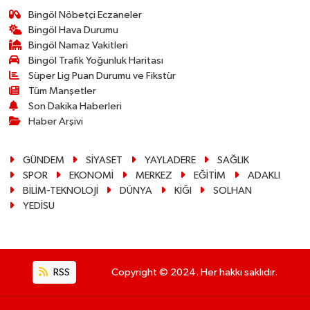
Bingöl Nöbetçi Eczaneler
Bingöl Hava Durumu
Bingöl Namaz Vakitleri
Bingöl Trafik Yoğunluk Haritası
Süper Lig Puan Durumu ve Fikstür
Tüm Manşetler
Son Dakika Haberleri
Haber Arşivi
GÜNDEM
SİYASET
YAYLADERE
SAĞLIK
SPOR
EKONOMİ
MERKEZ
EĞİTİM
ADAKLI
BİLİM-TEKNOLOJİ
DÜNYA
KİĞI
SOLHAN
YEDİSU
RSS
Copyright © 2024. Her hakkı saklıdır.