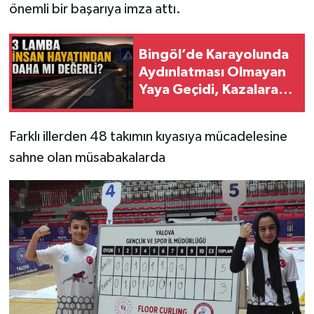
önemli bir başarıya imza attı.
Bingöl’de Karayolunda
Aydınlatması Olmayan
Yaya Geçidi, Kazalara
Davetiye Çıkarıyor!
Farklı illerden 48 takımın kıyasıya mücadelesine
sahne olan müsabakalarda