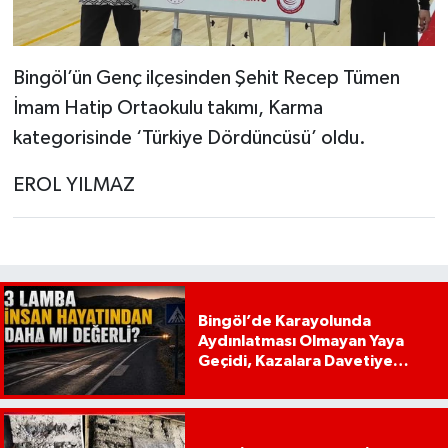
Bingöl’ün Genç ilçesinden Şehit Recep Tümen
İmam Hatip Ortaokulu takımı, Karma
kategorisinde ‘Türkiye Dördüncüsü’ oldu.
EROL YILMAZ
Bingöl’de Karayolunda
Aydınlatması Olmayan Yaya
Geçidi, Kazalara Davetiye
Çıkarıyor!