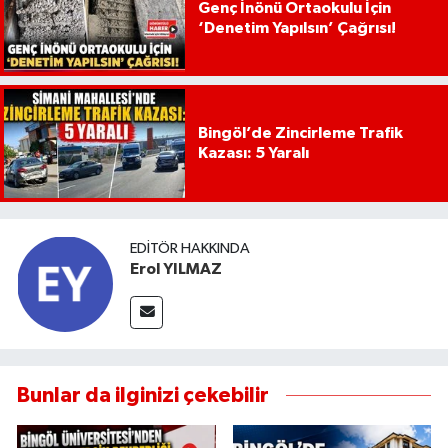
Genç İnönü Ortaokulu İçin
‘Denetim Yapılsın’ Çağrısı!
Bingöl’de Zincirleme Trafik
Kazası: 5 Yaralı
EDITÖR HAKKINDA
Erol YILMAZ
Bunlar da ilginizi çekebilir