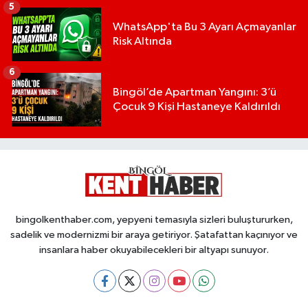
5
WhatsApp'ta Bu 3 Ayarı Açmayanlar
Risk Altında
6
Bingöl’de Apartman Yangını: 3’ü
Çocuk 9 Kişi Hastaneye Kaldırıldı
bingolkenthaber.com, yepyeni temasıyla sizleri buluştururken,
sadelik ve modernizmi bir araya getiriyor. Şatafattan kaçınıyor ve
insanlara haber okuyabilecekleri bir altyapı sunuyor.