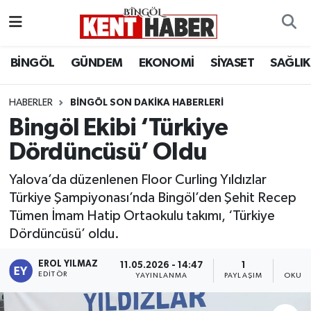
ADAKLI
Bingöl Nöbetçi Eczaneler
BİNGÖL
GÜNDEM
EKONOMİ
SİYASET
SAĞLIK
BİLİM-TEKNOLOJİ
Bingöl Hava Durumu
HABERLER
BINGÖL SON DAKIKA HABERLERI
Bingöl Ekibi ‘Türkiye
DÜNYA
Bingöl Namaz Vakitleri
Dördüncüsü’ Oldu
EĞİTİM
Bingöl Trafik Yoğunluk Haritası
Yalova’da düzenlenen Floor Curling Yıldızlar
EKONOMİ
Süper Lig Puan Durumu ve Fikstür
Türkiye Şampiyonası’nda Bingöl’den Şehit Recep
Tümen İmam Hatip Ortaokulu takımı, ‘Türkiye
GENÇ
Tüm Manşetler
Dördüncüsü’ oldu.
GÜNDEM
Son Dakika Haberleri
EROL YILMAZ
11.05.2026 - 14:47
1
EDITÖR
YAYINLANMA
PAYLAŞIM
OKUNM
KARLIOVA
Haber Arşivi