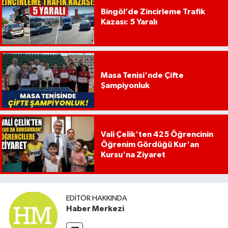
Bingöl’de Zincirleme Trafik
Kazası: 5 Yaralı
Masa Tenisi'nde Çifte
Şampiyonluk
Vali Çelik'ten 425 Öğrencinin
Öğrenim Gördüğü Kur'an
Kursu'na Ziyaret
EDITÖR HAKKINDA
Haber Merkezi