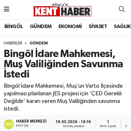
ADAKLI
Bingöl Nöbetçi Eczaneler
BİNGÖL
GÜNDEM
EKONOMİ
SİYASET
SAĞLIK
BİLİM-TEKNOLOJİ
Bingöl Hava Durumu
HABERLER
GÜNDEM
Bingöl İdare Mahkemesi,
DÜNYA
Bingöl Namaz Vakitleri
Muş Valiliğinden Savunma
EĞİTİM
Bingöl Trafik Yoğunluk Haritası
İstedi
EKONOMİ
Süper Lig Puan Durumu ve Fikstür
Bingöl İdare Mahkemesi, Muş’un Varto İlçesinde
yapılması planlanan JES projesi için ‘ÇED Gerekli
GENÇ
Tüm Manşetler
Değildir’ kararı veren Muş Valiliğinden savunma
istedi.
GÜNDEM
Son Dakika Haberleri
HABER MERKEZI
19.05.2026 - 14:16
1
KARLIOVA
Haber Arşivi
EDITÖR
YAYINLANMA
PAYLAŞIM
OK