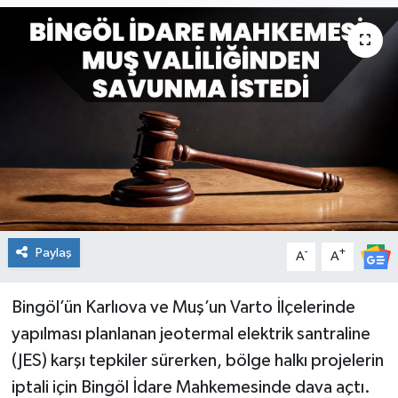
KİĞI
MERKEZ
RESMİ İLANLAR
SAĞLIK
SİYASET
Paylaş
-
+
A
A
SOLHAN
SPOR
Bingöl’ün Karlıova ve Muş’un Varto İlçelerinde
yapılması planlanan jeotermal elektrik santraline
YAYLADERE
(JES) karşı tepkiler sürerken, bölge halkı projelerin
iptali için Bingöl İdare Mahkemesinde dava açtı.
YEDİSU