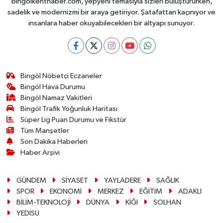
bingolkenthaber.com, yepyeni temasıyla sizleri buluştururken,
sadelik ve modernizmi bir araya getiriyor. Şatafattan kaçınıyor ve
insanlara haber okuyabilecekleri bir altyapı sunuyor.
Bingöl Nöbetçi Eczaneler
Bingöl Hava Durumu
Bingöl Namaz Vakitleri
Bingöl Trafik Yoğunluk Haritası
Süper Lig Puan Durumu ve Fikstür
Tüm Manşetler
Son Dakika Haberleri
Haber Arşivi
GÜNDEM
SİYASET
YAYLADERE
SAĞLIK
SPOR
EKONOMİ
MERKEZ
EĞİTİM
ADAKLI
BİLİM-TEKNOLOJİ
DÜNYA
KİĞI
SOLHAN
YEDİSU