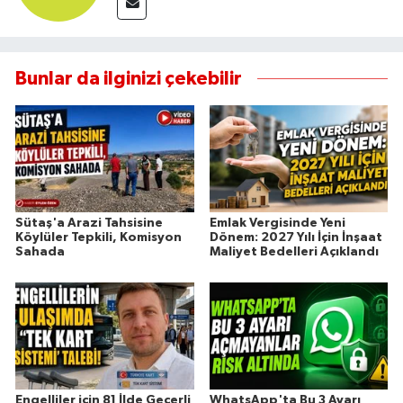
Bunlar da ilginizi çekebilir
Sütaş'a Arazi Tahsisine
Emlak Vergisinde Yeni
Köylüler Tepkili, Komisyon
Dönem: 2027 Yılı İçin İnşaat
Sahada
Maliyet Bedelleri Açıklandı
Engelliler için 81 İlde Geçerli
WhatsApp'ta Bu 3 Ayarı