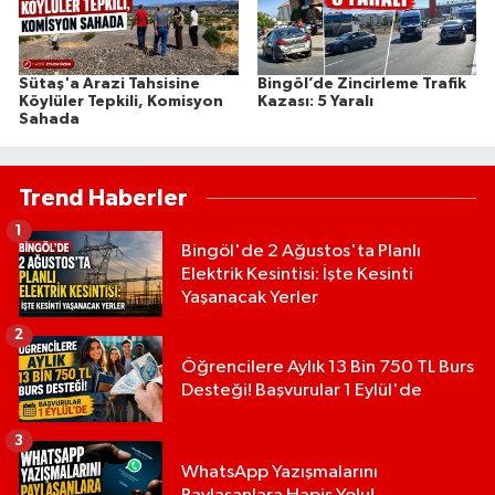
Sütaş'a Arazi Tahsisine
Bingöl’de Zincirleme Trafik
Köylüler Tepkili, Komisyon
Kazası: 5 Yaralı
Sahada
Trend Haberler
1
Bingöl'de 2 Ağustos'ta Planlı
Elektrik Kesintisi: İşte Kesinti
Yaşanacak Yerler
2
Öğrencilere Aylık 13 Bin 750 TL Burs
Desteği! Başvurular 1 Eylül'de
3
WhatsApp Yazışmalarını