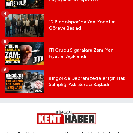
Paylaşanlara Hapis Yolu!
4
12 Bingölspor'da Yeni Yönetim
Göreve Başladı
5
JTI Grubu Sigaralara Zam: Yeni
Fiyatlar Açıklandı
6
Bingöl’de Depremzedeler İçin Hak
Sahipliği Askı Süreci Başladı