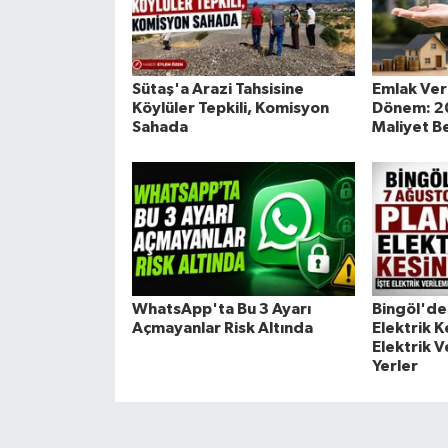
Sütaş'a Arazi Tahsisine
Emlak Ver
Köylüler Tepkili, Komisyon
Dönem: 202
Sahada
Maliyet Be
WhatsApp'ta Bu 3 Ayarı
Bingöl'de 
Açmayanlar Risk Altında
Elektrik Ke
Elektrik 
Yerler