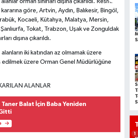
lanlar orman sınırları dışına çıkarıldı. Resmi
rarına göre, Artvin, Aydın, Balıkesir, Bingöl,
rabük, Kocaeli, Kütahya, Malatya, Mersin,
 Şanlıurfa, Tokat, Trabzon, Uşak ve Zonguldak
M
ları dışına çıkarıldı.
S
an alanların iki katından az olmamak üzere
sis edilmek üzere Orman Genel Müdürlüğüne
S
KARILAN ALANLAR
T
T
S
 Taner Balat İçin Baba Yeniden
Gitti
e
1