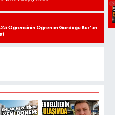
6
n 425 Öğrencinin Öğrenim Gördüğü Kur'an
et