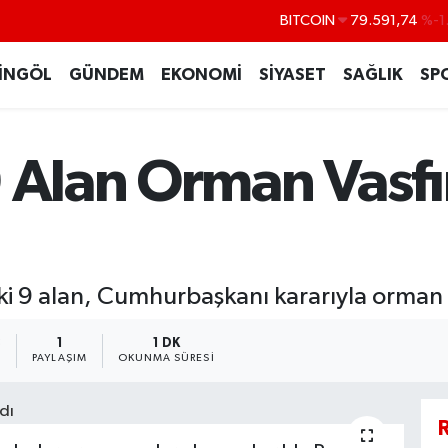
BITCOIN
79.591,74
%-1
DOLAR
45,43620
%0
İNGÖL
GÜNDEM
EKONOMİ
SİYASET
SAĞLIK
SP
EURO
53,38690
%0
STERLİN
61,60380
%0
9 Alan Orman Vasf
G.ALTIN
6862,09000
%0
BİST100
14.598,00
ki 9 alan, Cumhurbaşkanı kararıyla orman v
3
1
1 DK
PAYLAŞIM
OKUNMA SÜRESI
R