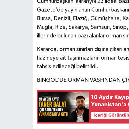
Cumhurbaşkanı kararıyla 23 ildeki bazı a
Gazete’de yayınlanan Cumhurbaşkanı ka
KİĞI
Bursa, Denizli, Elazığ, Gümüşhane, Ka
MERKEZ
Muğla, Rize, Sakarya, Samsun, Sinop,
illerinde bulunan bazı alanlar orman sınır
RESMİ İLANLAR
Kararda, orman sınırları dışına çıkarıl
SAĞLIK
hazineye ait taşınmazların orman te
tahsis edileceği belirtildi.
SİYASET
BİNGÖL’DE ORMAN VASFINDAN ÇI
SOLHAN
10 Aydır Kayıp
SPOR
Yunanistan'a 
YAYLADERE
İçeriği Görüntül
YEDİSU