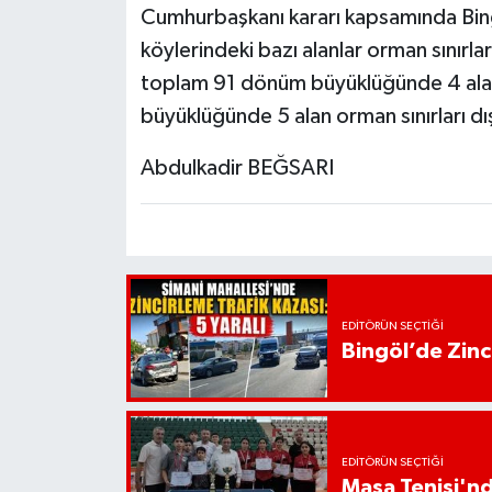
Cumhurbaşkanı kararı kapsamında Bin
köylerindeki bazı alanlar orman sınırla
toplam 91 dönüm büyüklüğünde 4 ala
büyüklüğünde 5 alan orman sınırları dışı
Abdulkadir BEĞSARI
EDITÖRÜN SEÇTIĞI
Bingöl’de Zinci
EDITÖRÜN SEÇTIĞI
Masa Tenisi'n