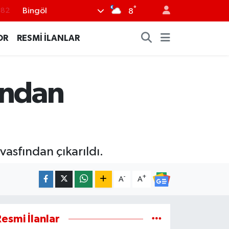
°
Bingöl
.82
8
.02
OR
RESMİ İLANLAR
.19
.18
ından
.19
%0
asfından çıkarıldı.
-
+
A
A
esmi İlanlar