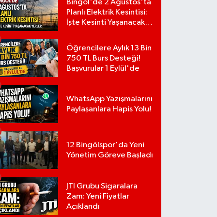
Bingöl'de 2 Ağustos'ta
Planlı Elektrik Kesintisi:
İşte Kesinti Yaşanacak
Yerler
Öğrencilere Aylık 13 Bin
750 TL Burs Desteği!
Başvurular 1 Eylül'de
WhatsApp Yazışmalarını
Paylaşanlara Hapis Yolu!
12 Bingölspor'da Yeni
Yönetim Göreve Başladı
JTI Grubu Sigaralara
Zam: Yeni Fiyatlar
Açıklandı