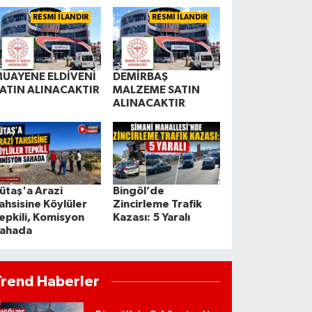
RESMİ İLANDIR
RESMİ İLANDIR
UAYENE ELDİVENİ
DEMİRBAŞ
ATIN ALINACAKTIR
MALZEME SATIN
ALINACAKTIR
ütaş'a Arazi
Bingöl’de
ahsisine Köylüler
Zincirleme Trafik
epkili, Komisyon
Kazası: 5 Yaralı
ahada
Trend Haberler