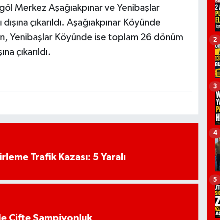
göl Merkez Aşağıakpınar ve Yenibaşlar
rı dışına çıkarıldı. Aşağıakpınar Köyünde
n, Yenibaşlar Köyünde ise toplam 26 dönüm
2
na çıkarıldı.
3
4
rleme Trafik Kazası: 5 Yaralı
5
de Çifte Şampiyonluk