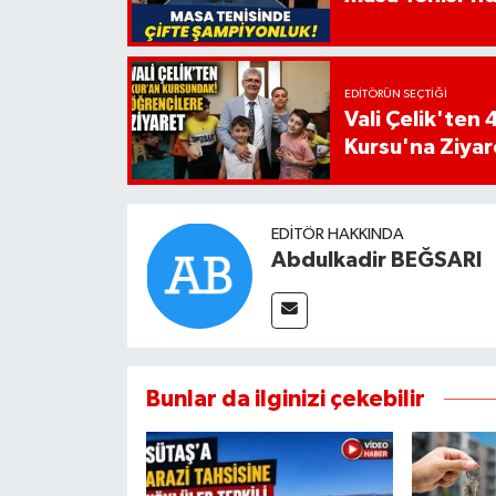
EDITÖRÜN SEÇTIĞI
Vali Çelik'te
Kursu'na Ziyar
EDITÖR HAKKINDA
Abdulkadir BEĞSARI
Bunlar da ilginizi çekebilir