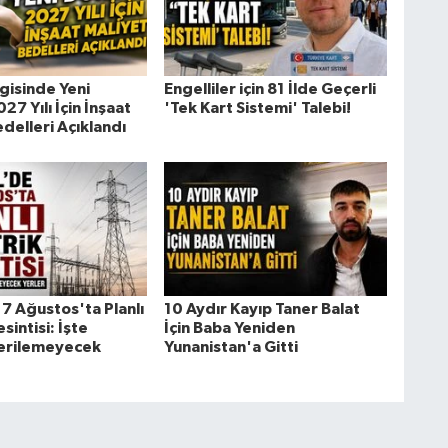
gisinde Yeni
Engelliler için 81 İlde Geçerli
7 Yılı İçin İnşaat
'Tek Kart Sistemi' Talebi!
delleri Açıklandı
7 Ağustos'ta Planlı
10 Aydır Kayıp Taner Balat
sintisi: İşte
İçin Baba Yeniden
Verilemeyecek
Yunanistan'a Gitti